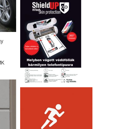
gy
MK