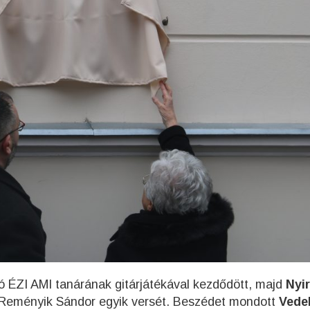
ó ÉZI AMI tanárának gitárjátékával kezdődött, majd
Nyir
el Reményik Sándor egyik versét. Beszédet mondott
Vede