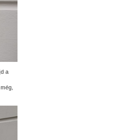
jd a
k még,