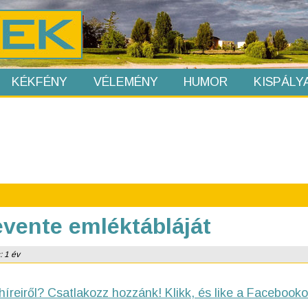
KÉKFÉNY
VÉLEMÉNY
HUMOR
KISPÁLY
evente emléktábláját
: 1 év
híreiről? Csatlakozz hozzánk! Klikk, és like a Facebooko