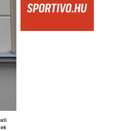
ati
lek