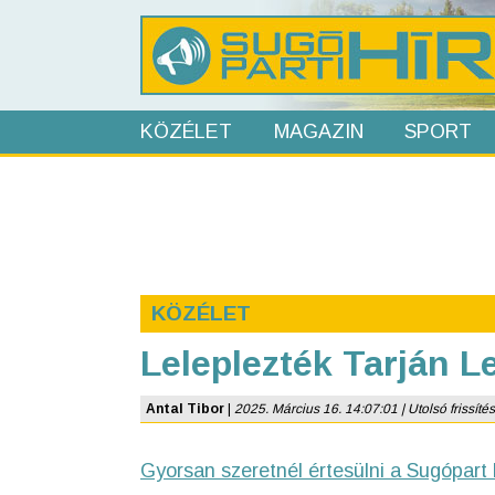
KÖZÉLET
MAGAZIN
SPORT
KÖZÉLET
Leleplezték Tarján L
Antal Tibor
|
2025. Március 16. 14:07:01 | Utolsó frissítés
Gyorsan szeretnél értesülni a Sugópart 