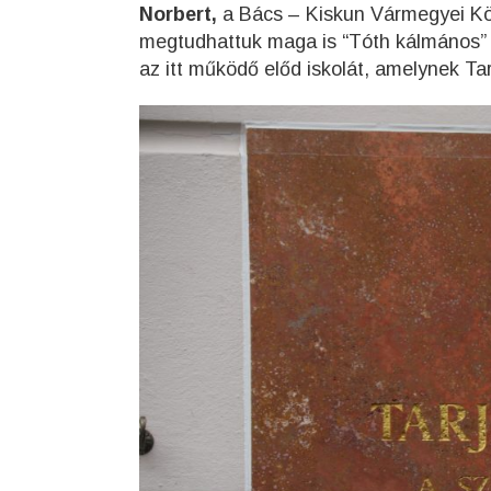
Norbert,
a Bács – Kiskun Vármegyei Köz
megtudhattuk maga is “Tóth kálmános” v
az itt működő előd iskolát, amelynek Tar