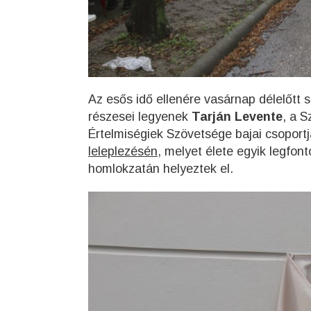
Az esős idő ellenére vasárnap délelőtt
részesei legyenek
Tarján Levente
, a 
Értelmiségiek Szövetsége bajai csoport
leleplezésén
, melyet élete egyik legfo
homlokzatán helyeztek el.