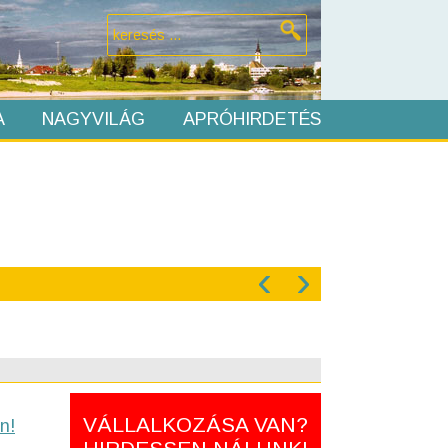
A
NAGYVILÁG
APRÓHIRDETÉS
‹
›
VÁLLALKOZÁSA VAN?
n!