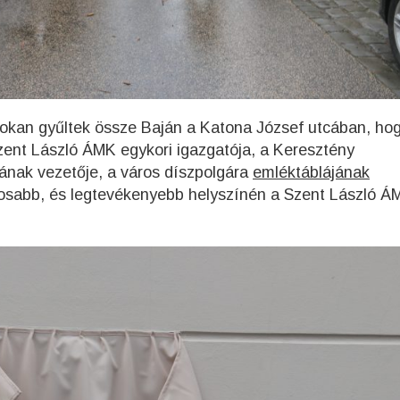
 sokan gyűltek össze Baján a Katona József utcában, ho
Szent László ÁMK egykori igazgatója, a Keresztény
jának vezetője, a város díszpolgára
emléktáblájának
ntosabb, és legtevékenyebb helyszínén a Szent László Á