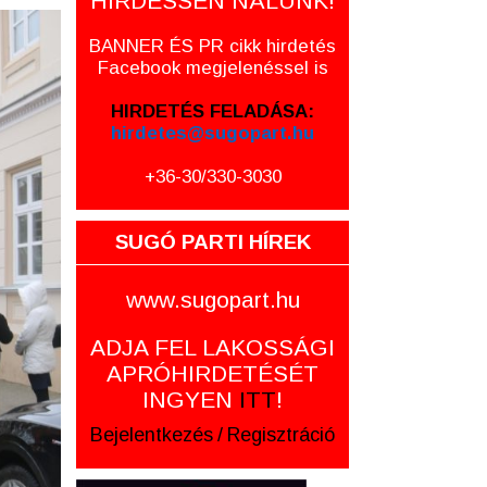
HIRDESSEN NÁLUNK!
BANNER ÉS PR cikk hirdetés
Facebook megjelenéssel is
HIRDETÉS FELADÁSA:
hirdetes@sugopart.hu
+36-30/330-3030
SUGÓ PARTI HÍREK
www.sugopart.hu
ADJA FEL LAKOSSÁGI
APRÓHIRDETÉSÉT
INGYEN
ITT
!
Bejelentkezés
/
Regisztráció