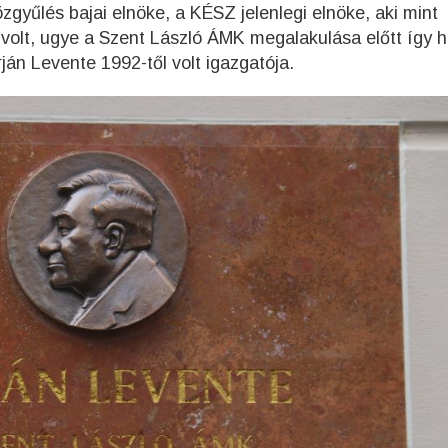
gyűlés bajai elnöke, a KÉSZ jelenlegi elnöke, aki mint
olt, ugye a Szent László ÁMK megalakulása előtt így h
ján Levente 1992-től volt igazgatója.