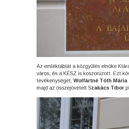
Az emléktáblát a közgyűlés elnöke Klára
város, és a KÉSZ is koszorúzott. Ezt k
tevékenységét,
Wolfártné Tóth Mária
majd az összejövetelt S
zakács Tibor
pl