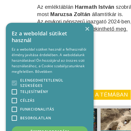
Az emléktáblán
Harmath István
szobrá
most
Maruzsa Zoltán
államtitkár is.
Az egykori népszerű igazgató 2024-ben,
×
Facebook galériánk itt tekinthető meg.
Ez a weboldal sütiket
használ
Ez a weboldal sütiket használ a felhasználói
élmény javítása érdekében. A weboldalunk
használatával Ön hozzájárul az összes süti
használatához, a Cookie szabályzatunknak
megfelelően.
Bővebben
ELENGEDHETETLENÜL
SZÜKSÉGES
TELJESÍTMÉNY
KORÁBBI CIKKEINK A TÉMÁBAN
CÉLZÁS
FUNKCIONALITÁS
BESOROLATLAN