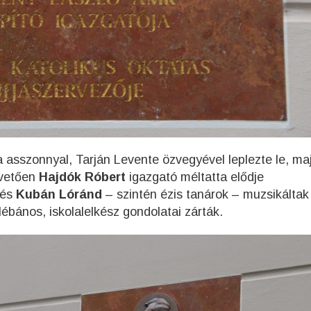
 asszonnyal, Tarján Levente özvegyével leplezte le, ma
övetően
Hajdók Róbert
igazgató méltatta elődje
és
Kubán Lóránd
– szintén ézis tanárok – muzsikálta
ébános, iskolalelkész gondolatai zárták.