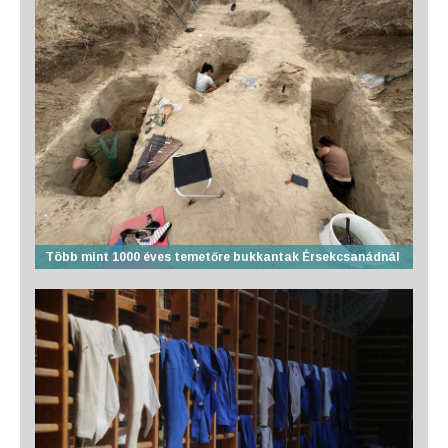
Több mint 1000 éves temetőre bukkantak Érsekcsanádnál