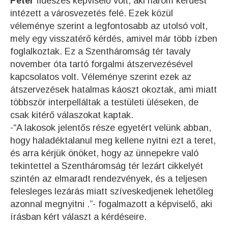
Péter
fideszes képviselő volt, aki három kérdést
intézett a városvezetés felé. Ezek közül
véleménye szerint a legfontosabb az utolsó volt,
mely egy visszatérő kérdés, amivel már több ízben
foglalkoztak. Ez a Szentháromság tér tavaly
november óta tartó forgalmi átszervezésével
kapcsolatos volt. Véleménye szerint ezek az
átszervezések hatalmas káoszt okoztak, ami miatt
többször interpelláltak a testületi üléseken, de
csak kitérő válaszokat kaptak.
-“A lakosok jelentős része egyetért velünk abban,
hogy haladéktalanul meg kellene nyitni ezt a teret,
és arra kérjük önöket, hogy az ünnepekre való
tekintettel a Szentháromság tér lezárt cikkelyét
szintén az elmaradt rendezvények, és a teljesen
felesleges lezárás miatt szíveskedjenek lehetőleg
azonnal megnyitni .”- fogalmazott a képviselő, aki
írásban kért választ a kérdéseire.