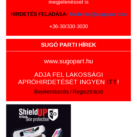
megjelenéssel is
HIRDETÉS FELADÁSA:
hirdetes@sugopart.hu
+36-30/330-3030
SUGÓ PARTI HÍREK
www.sugopart.hu
ADJA FEL LAKOSSÁGI
APRÓHIRDETÉSÉT INGYEN
ITT
!
Bejelentkezés
/
Regisztráció