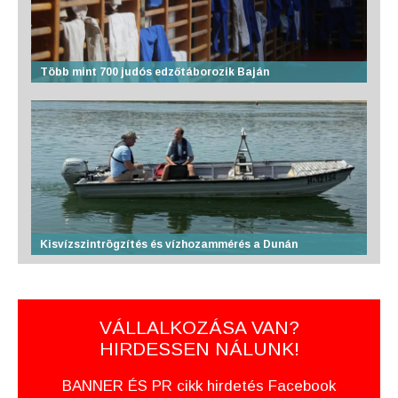
Több mint 700 judós edzőtáborozik Baján
Kisvízszintrögzítés és vízhozammérés a Dunán
VÁLLALKOZÁSA VAN?
HIRDESSEN NÁLUNK!
BANNER ÉS PR cikk hirdetés Facebook