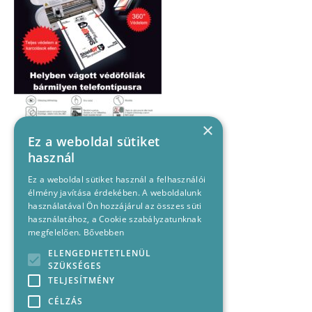
×
Ez a weboldal sütiket
használ
Ez a weboldal sütiket használ a felhasználói
élmény javítása érdekében. A weboldalunk
használatával Ön hozzájárul az összes süti
használatához, a Cookie szabályzatunknak
megfelelően.
Bővebben
ELENGEDHETETLENÜL
SZÜKSÉGES
TELJESÍTMÉNY
CÉLZÁS