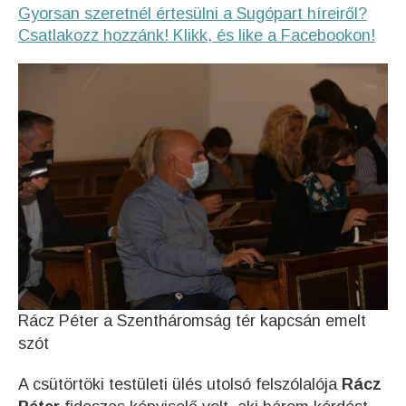
Gyorsan szeretnél értesülni a Sugópart híreiről?
Csatlakozz hozzánk! Klikk, és like a Facebookon!
Rácz Péter a Szentháromság tér kapcsán emelt
szót
A csütörtöki testületi ülés utolsó felszólalója
Rácz