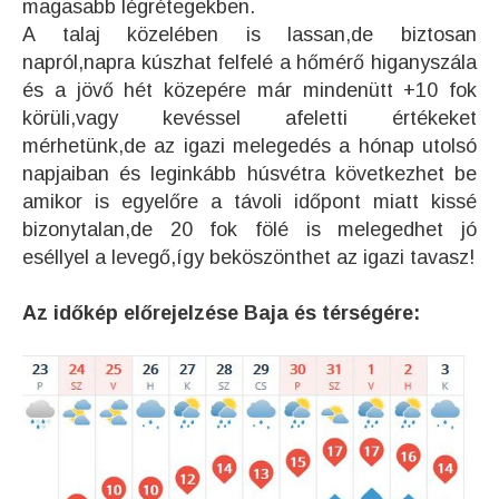
magasabb légrétegekben.
A talaj közelében is lassan,de biztosan
napról,napra kúszhat felfelé a hőmérő higanyszála
és a jövő hét közepére már mindenütt +10 fok
körüli,vagy kevéssel afeletti értékeket
mérhetünk,de az igazi melegedés a hónap utolsó
napjaiban és leginkább húsvétra következhet be
amikor is egyelőre a távoli időpont miatt kissé
bizonytalan,de 20
fok fölé is melegedhet jó
eséllyel a levegő,így beköszönthet az igazi tavasz!
Az időkép előrejelzése Baja és térségére: