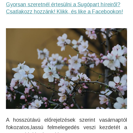
Gyorsan szeretnél értesülni a Sugópart híreiről?
Csatlakozz hozzánk! Klikk, és like a Facebookon!
A hosszútávú előrejelzések szerint vasárnaptól
fokozatos,lassú felmelegedés veszi kezdetét a