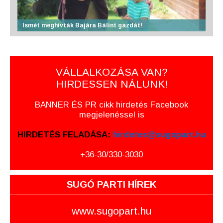
Ismét meghívták Bajára Bálint gazdát!
VÁLLALKOZÁSA VAN?
HIRDESSEN NÁLUNK!
BANNER ÉS PR cikk hirdetés Facebook
megjelenéssel is
HIRDETÉS FELADÁSA:
hirdetes@sugopart.hu
+36-30/330-3030
SUGÓ PARTI HÍREK
www.sugopart.hu