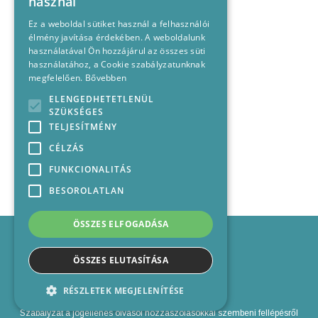
használ
Ez a weboldal sütiket használ a felhasználói
élmény javítása érdekében. A weboldalunk
használatával Ön hozzájárul az összes süti
használatához, a Cookie szabályzatunknak
megfelelően.
Bővebben
ELENGEDHETETLENÜL
SZÜKSÉGES
TELJESÍTMÉNY
CÉLZÁS
FUNKCIONALITÁS
BESOROLATLAN
ÖSSZES ELFOGADÁSA
Impresszum
Médiajánlat
ÖSSZES ELUTASÍTÁSA
Felhasználási feltételek
Panaszkezelési nyilatkozat
RÉSZLETEK MEGJELENÍTÉSE
Kapcsolat
Szabályzat a jogellenes olvasói hozzászólásokkal szembeni fellépésről