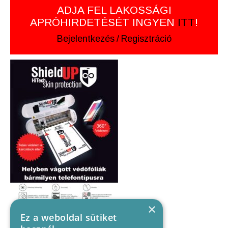
ADJA FEL LAKOSSÁGI
APRÓHIRDETÉSÉT INGYEN
ITT
!
Bejelentkezés
/
Regisztráció
×
Ez a weboldal sütiket