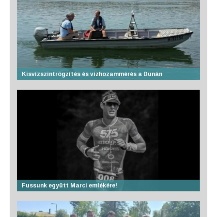
Kisvízszintrögzítés és vízhozammérés a Dunán
Fussunk együtt Marci emlékére!