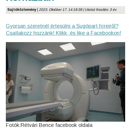
Sajtóközlemény
|
2023. Október 17. 14:19:39 | Utolsó frissítés: 3 év
Gyorsan szeretnél értesülni a Sugópart híreiről?
Csatlakozz hozzánk! Klikk, és like a Facebookon!
Fotók:Rétvári Bence facebook oldala