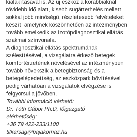
kialakításával is. Az új eszköz a korábbiaknál
rövidebb idő alatt, kisebb sugárterhelés mellett
sokkal jobb minőségű, részletesebb felvételeket
készít, amelynek köszönhetően az intézményben
tovább emelkedik az izotópdiagnosztikai ellátás
szakmai színvonala.
A diagnosztikai ellátás spektrumának
szélesítésével, a vizsgálatra érkező betegek
komfortérzetének növelésével az intézményben
tovább növekszik a betegbiztonság és a
betegelégedettség, az eszközpark bővítésével
pedig várhatóan a vizsgálatok elvégzése is
felgyorsul a jövőben.
További információ kérhető:
Dr. Tóth Gábor Ph.D, főigazgató
elérhetőség:
+36 79 422-233/1100
titkarsag@bajakorhaz.hu