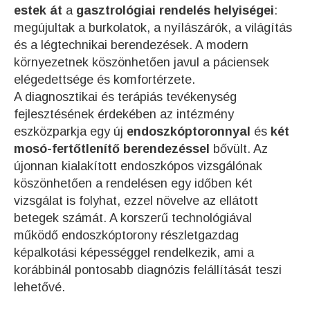
estek át
a
gasztrológiai rendelés helyiségei
:
megújultak a burkolatok, a nyílászárók, a világítás
és a légtechnikai berendezések. A modern
környezetnek köszönhetően javul a páciensek
elégedettsége és komfortérzete.
A diagnosztikai és terápiás tevékenység
fejlesztésének érdekében az intézmény
eszközparkja egy új
endoszkóptoronnyal
és
két
mosó-fertőtlenítő berendezéssel
bővült. Az
újonnan kialakított endoszkópos vizsgálónak
köszönhetően a rendelésen egy időben két
vizsgálat is folyhat, ezzel növelve az ellátott
betegek számát. A korszerű technológiával
működő endoszkóptorony részletgazdag
képalkotási képességgel rendelkezik, ami a
korábbinál pontosabb diagnózis felállítását teszi
lehetővé.