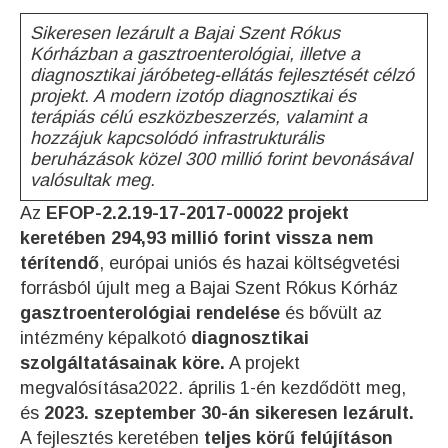
Sikeresen lezárult a Bajai Szent Rókus
Kórházban a gasztroenterológiai, illetve a
diagnosztikai járóbeteg-ellátás fejlesztését célzó
projekt. A modern izotóp diagnosztikai és
terápiás célú eszközbeszerzés, valamint a
hozzájuk kapcsolódó infrastrukturális
beruházások közel 300 millió forint bevonásával
valósultak meg.
Az
EFOP-2.2.19-17-2017-00022 projekt
keretében 294,93 millió forint
vissza nem
térítendő
, európai uniós és hazai költségvetési
forrásból újult meg a Bajai Szent Rókus Kórház
gasztroenterológiai rendelése
és bővült az
intézmény képalkotó
diagnosztikai
szolgáltatásainak köre.
A projekt
megvalósítása2022. április 1-én kezdődött meg,
és
2023. szeptember 30-án sikeresen lezárult.
A fejlesztés keretében
teljes körű felújításon