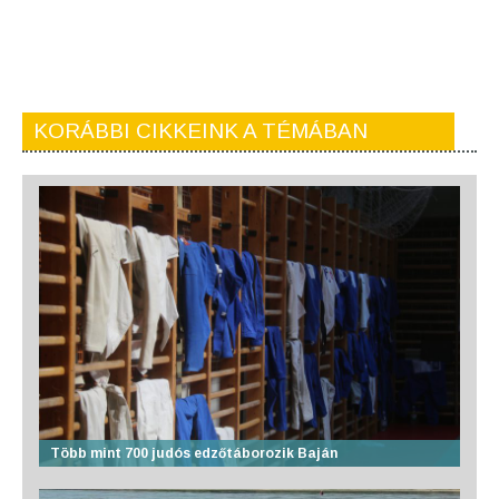
KORÁBBI CIKKEINK A TÉMÁBAN
Több mint 700 judós edzőtáborozik Baján