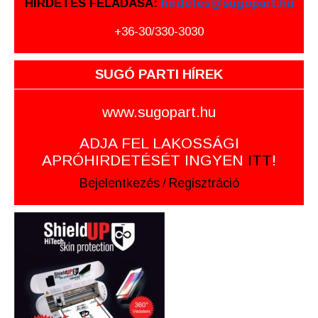
HIRDETÉS FELADÁSA:
hirdetes@sugopart.hu
+36-30/330-3030
SUGÓ PARTI HÍREK
www.sugopart.hu
ADJA FEL LAKOSSÁGI
APRÓHIRDETÉSÉT INGYEN
ITT
!
Bejelentkezés
/
Regisztráció