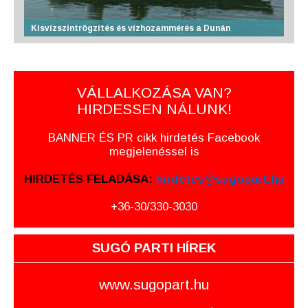
Kisvízszintrögzítés és vízhozammérés a Dunán
VÁLLALKOZÁSA VAN?
HIRDESSEN NÁLUNK!
BANNER ÉS PR cikk hirdetés Facebook
megjelenéssel is
HIRDETÉS FELADÁSA:
hirdetes@sugopart.hu
+36-30/330-3030
SUGÓ PARTI HÍREK
www.sugopart.hu