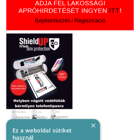
ADJA FEL LAKOSSÁGI
APRÓHIRDETÉSÉT INGYEN
ITT
!
Bejelentkezés
/
Regisztráció
×
Ez a weboldal sütiket
használ