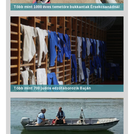
Több mint 1000 éves temetőre bukkantak Érsekcsanádnál
Több mint 700 judós edzőtáborozik Baján