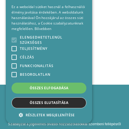
Ez a weboldal sütiket használ a felhasználói
élmény javítása érdekében. A weboldalunk
használatával Ön hozzájárul az összes süti
használatához, a Cookie szabályzatunknak
megfelelően.
Bővebben
ELENGEDHETETLENÜL
SZÜKSÉGES
TELJESÍTMÉNY
CÉLZÁS
FUNKCIONALITÁS
BESOROLATLAN
ÖSSZES ELFOGADÁSA
Impresszum
Médiajánlat
ÖSSZES ELUTASÍTÁSA
Felhasználási feltételek
Panaszkezelési nyilatkozat
RÉSZLETEK MEGJELENÍTÉSE
Kapcsolat
Szabályzat a jogellenes olvasói hozzászólásokkal szembeni fellépésről