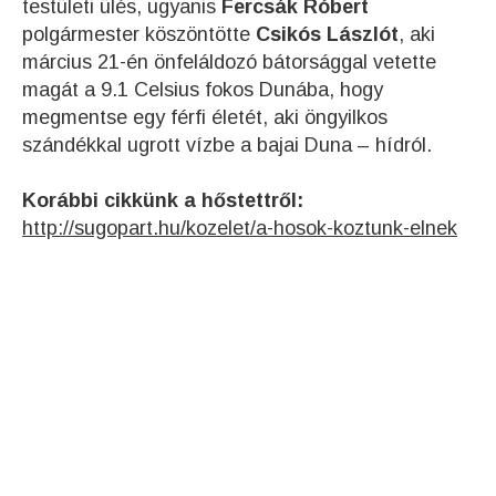
testületi ülés, ugyanis
Fercsák Róbert
polgármester köszöntötte
Csikós Lászlót
, aki
március 21-én önfeláldozó bátorsággal vetette
magát a 9.1 Celsius fokos Dunába, hogy
megmentse egy férfi életét, aki öngyilkos
szándékkal ugrott vízbe a bajai Duna – hídról.
Korábbi cikkünk a hőstettről:
http://sugopart.hu/kozelet/a-hosok-koztunk-elnek