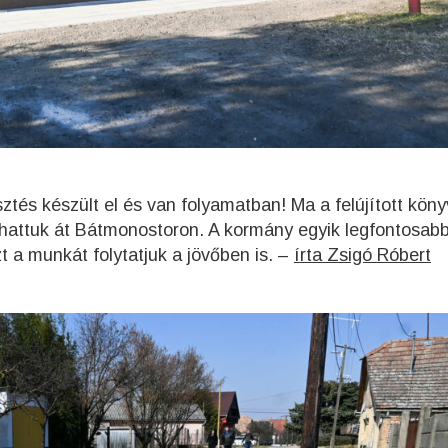
ztés készült el és van folyamatban! Ma a felújított köny
hattuk át Bátmonostoron. A kormány egyik legfontosabb
zt a munkát folytatjuk a jövőben is. –
írta Zsigó Róbert