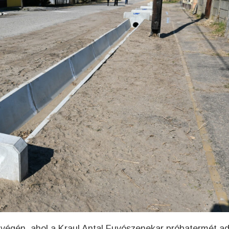
tvégén, ahol a Kraul Antal Fuvószenekar próbatermét ad