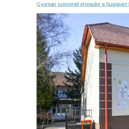
Gyorsan szeretnél értesülni a Sugópart 