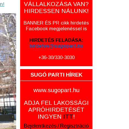
VÁLLALKOZÁSA VAN?
n!
HIRDESSEN NÁLUNK!
BANNER ÉS PR cikk hirdetés
Facebook megjelenéssel is
HIRDETÉS FELADÁSA:
hirdetes@sugopart.hu
+36-30/330-3030
SUGÓ PARTI HÍREK
www.sugopart.hu
ADJA FEL LAKOSSÁGI
APRÓHIRDETÉSÉT
INGYEN
ITT
!
Bejelentkezés
/
Regisztráció