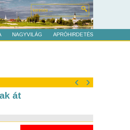
A
NAGYVILÁG
APRÓHIRDETÉS
‹
›
ak át