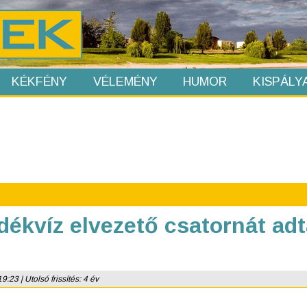
KÉKFÉNY
VÉLEMÉNY
HUMOR
KISPÁLY
ékvíz elvezető csatornát adt
:23 | Utolsó frissítés: 4 év