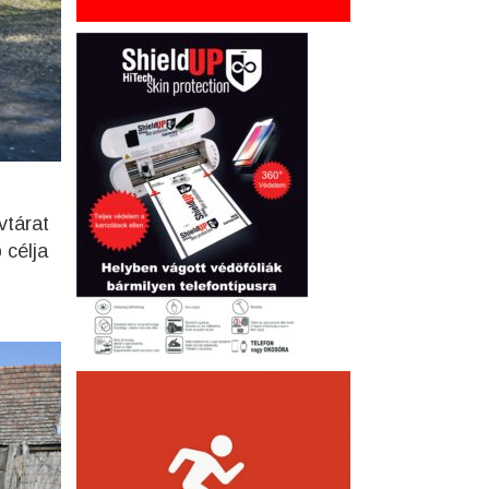
vtárat
 célja