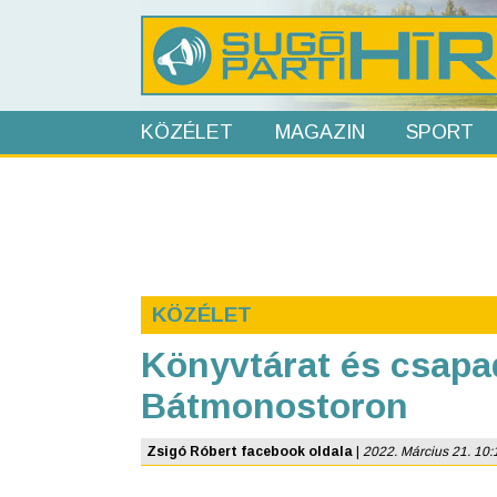
KÖZÉLET
MAGAZIN
SPORT
KÖZÉLET
Könyvtárat és csapad
Bátmonostoron
Zsigó Róbert facebook oldala
|
2022. Március 21. 10:19