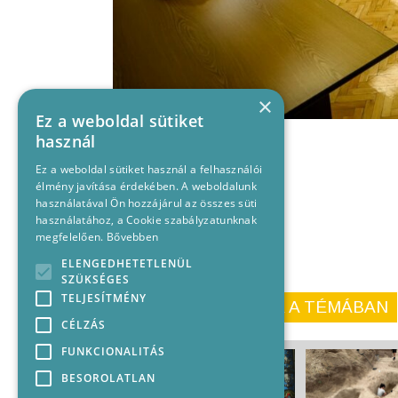
×
Ez a weboldal sütiket
használ
Ez a weboldal sütiket használ a felhasználói
élmény javítása érdekében. A weboldalunk
használatával Ön hozzájárul az összes süti
használatához, a Cookie szabályzatunknak
megfelelően.
Bővebben
ELENGEDHETETLENÜL
SZÜKSÉGES
TELJESÍTMÉNY
KORÁBBI CIKKEINK A TÉMÁBAN
CÉLZÁS
FUNKCIONALITÁS
BESOROLATLAN