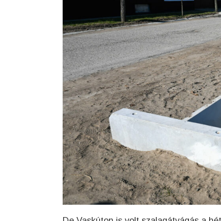
De Vaskúton is volt szalagátvágás a hé