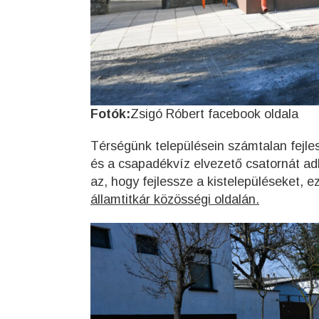
Fotók:
Zsigó Róbert facebook oldala
Térségünk településein számtalan fejles
és a csapadékvíz elvezető csatornát ad
az, hogy fejlessze a kistelepüléseket, e
államtitkár közösségi oldalán.