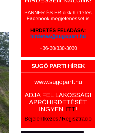
HIRDESSEN NÁLUNK!
BANNER ÉS PR cikk hirdetés
Facebook megjelenéssel is
HIRDETÉS FELADÁSA:
hirdetes@sugopart.hu
+36-30/330-3030
SUGÓ PARTI HÍREK
www.sugopart.hu
ADJA FEL LAKOSSÁGI
APRÓHIRDETÉSÉT
INGYEN
ITT
!
Bejelentkezés
/
Regisztráció