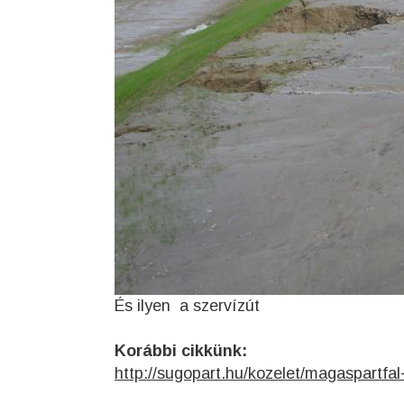
És ilyen a szervízút
Korábbi cikkünk:
http://sugopart.hu/kozelet/magaspartf