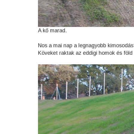
A kő marad.
Nos a mai nap a legnagyobb kimosodást k
Köveket raktak az eddigi homok és föld 