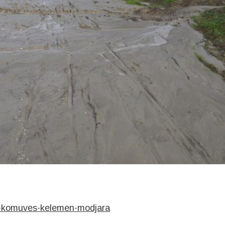
al-komuves-kelemen-modjara