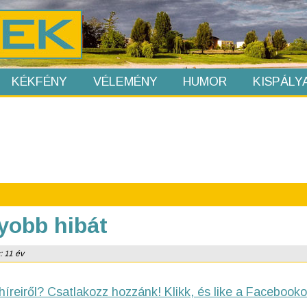
KÉKFÉNY
VÉLEMÉNY
HUMOR
KISPÁLY
gyobb hibát
: 11 év
híreiről? Csatlakozz hozzánk! Klikk, és like a Facebooko