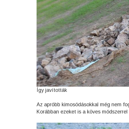
Így javították
Az apróbb kimosódásokkal még nem fogla
Korábban ezeket is a köves módszerrel p