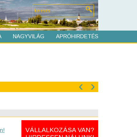
A
NAGYVILÁG
APRÓHIRDETÉS
‹
›
VÁLLALKOZÁSA VAN?
n!