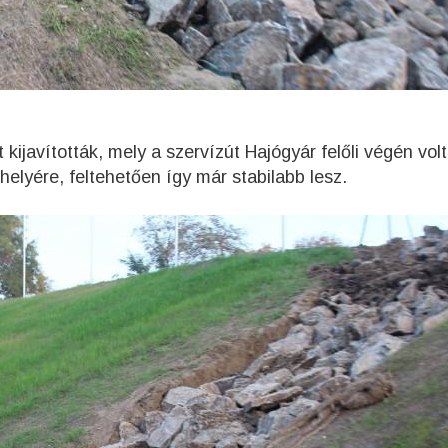
ijavították, mely a szervízút Hajógyár felőli végén volt
helyére, feltehetően így már stabilabb lesz.