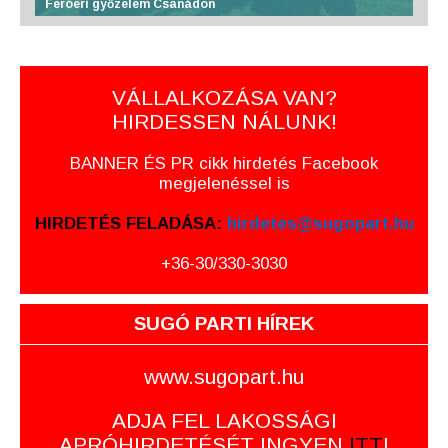
Feröeri győzelem Csanádon
VÁLLALKOZÁSA VAN?
HIRDESSEN NÁLUNK!
BANNER ÉS PR cikk hirdetés Facebook
megjelenéssel is
HIRDETÉS FELADÁSA:
hirdetes@sugopart.hu
+36-30/330-3030
SUGÓ PARTI HÍREK
www.sugopart.hu
ADJA FEL LAKOSSÁGI
APRÓHIRDETÉSÉT INGYEN
ITT
!