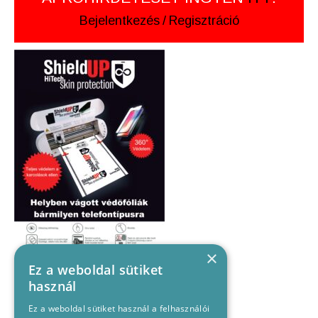
Bejelentkezés
/
Regisztráció
×
Ez a weboldal sütiket
használ
Ez a weboldal sütiket használ a felhasználói