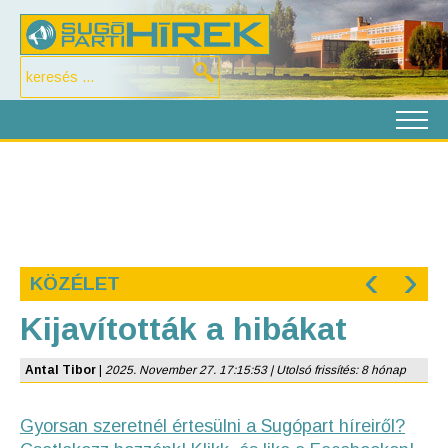
‹
›
KÖZÉLET
Kijavították a hibákat
Antal Tibor
|
2025. November 27. 17:15:53 | Utolsó frissítés: 8 hónap
Gyorsan szeretnél értesülni a Sugópart híreiről?