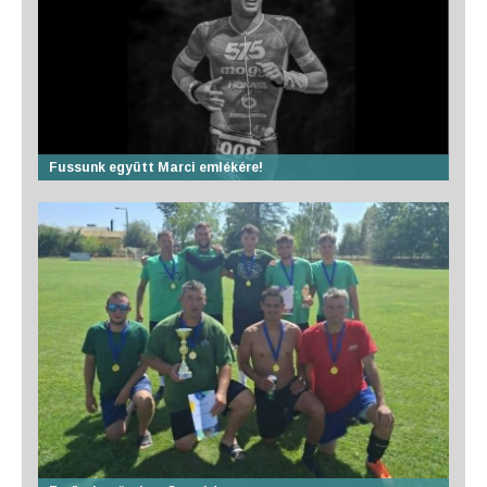
Fussunk együtt Marci emlékére!