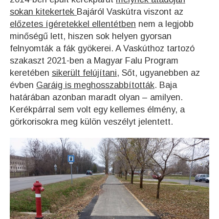
sokan kitekertek
Bajáról Vaskútra viszont az
előzetes ígéretekkel ellentétben
nem a legjobb
minőségű lett, hiszen sok helyen gyorsan
felnyomták a fák gyökerei. A Vaskúthoz tartozó
szakaszt 2021-ben a Magyar Falu Program
keretében
sikerült felújítani
, Sőt, ugyanebben az
évben
Garáig is meghosszabbították
. Baja
határában azonban maradt olyan – amilyen.
Kerékpárral sem volt egy kellemes élmény, a
görkorisokra meg külön veszélyt jelentett.