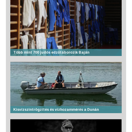
Több mint 700 judós edzőtáborozik Baján
Kisvízszintrögzítés és vízhozammérés a Dunán