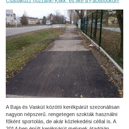
Csatlakozz hozzánk! Klikk, és like a Facebookon!
A Baja és Vaskút közötti kerékpárút szezonálisan
nagyon népszerű. rengetegen szokták használni
főként sportolás, de akár közlekedési céllal is. A
2014-ben épült kerékpárút
melynek átadóján