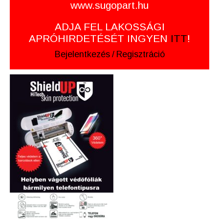
www.sugopart.hu
ADJA FEL LAKOSSÁGI
APRÓHIRDETÉSÉT INGYEN
ITT
!
Bejelentkezés
/
Regisztráció