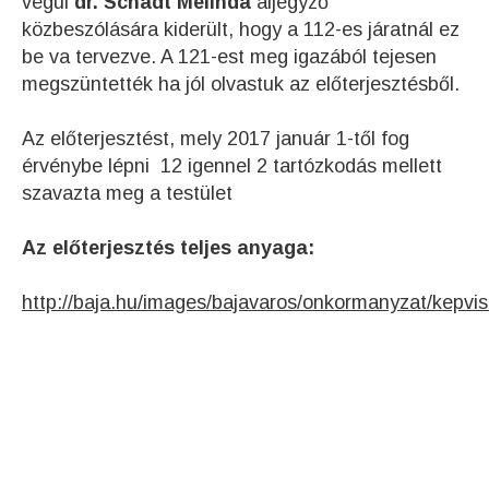
végül
dr. Schadt Melinda
aljegyző
közbeszólására kiderült, hogy a 112-es járatnál ez
be va tervezve. A 121-est meg igazából tejesen
megszüntették ha jól olvastuk az előterjesztésből.
Az előterjesztést, mely 2017 január 1-től fog
érvénybe lépni 12 igennel 2 tartózkodás mellett
szavazta meg a testület
Az előterjesztés teljes anyaga:
http://baja.hu/images/bajavaros/onkormanyzat/ke