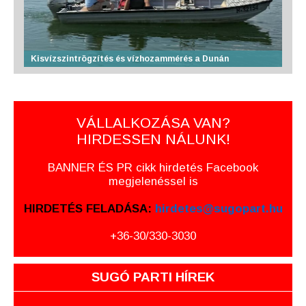
Kisvízszintrögzítés és vízhozammérés a Dunán
VÁLLALKOZÁSA VAN?
HIRDESSEN NÁLUNK!
BANNER ÉS PR cikk hirdetés Facebook
megjelenéssel is
HIRDETÉS FELADÁSA:
hirdetes@sugopart.hu
+36-30/330-3030
SUGÓ PARTI HÍREK