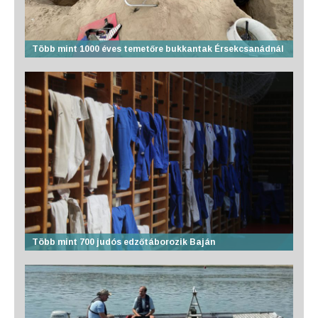
Több mint 1000 éves temetőre bukkantak Érsekcsanádnál
Több mint 700 judós edzőtáborozik Baján