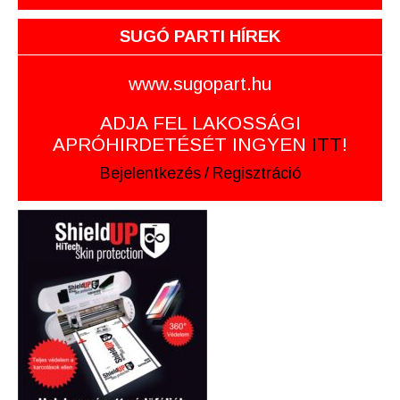
SUGÓ PARTI HÍREK
www.sugopart.hu
ADJA FEL LAKOSSÁGI
APRÓHIRDETÉSÉT INGYEN
ITT
!
Bejelentkezés
/
Regisztráció