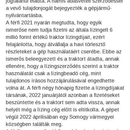
jogtalanul eladta. A hamis adásvételi szerződéssel
a vevő tulajdonjogát bejegyezték a gépjármű-
nyilvántartásba.
A férfi 2021 nyarán megtudta, hogy egyik
ismerőse nem tudja fizetni az általa lízingelt 6
millió forint értékű traktor lízingdíjait, ezért
felajánlotta, hogy átvállalja a havi törlesztő
részleteket a gép használatáért cserébe. Ebbe az
ismerős beleegyezett és a traktort átadta, annak
ellenére, hogy a lízingszerződés szerint a traktor
használatát csak a lízingbeadó cég, mint
tulajdonos írásos hozzájárulásával engedhette
volna át. A férfi négy hónapig fizette a lízingdíjakat
társának, 2022 januárjától azonban a fizetéseket
beszüntette és a traktort sem adta vissza, annak
helyét még a lízing cég előtt is eltitkolta. A gépet
végül 2022 áprilisában egy Somogy vármegyei
községben találták meg.