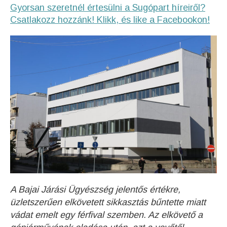
Gyorsan szeretnél értesülni a Sugópart híreiről?
Csatlakozz hozzánk! Klikk, és like a Facebookon!
A Bajai Járási Ügyészség jelentős értékre,
üzletszerűen elkövetett sikkasztás bűntette miatt
vádat emelt egy férfival szemben. Az elkövető a