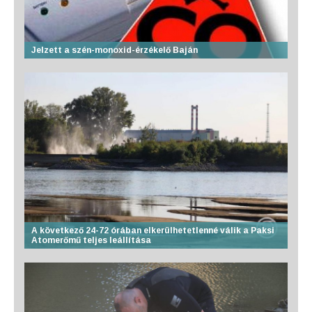
Jelzett a szén-monoxid-érzékelő Baján
A következő 24-72 órában elkerülhetetlenné válik a Paksi
Atomerőmű teljes leállítása