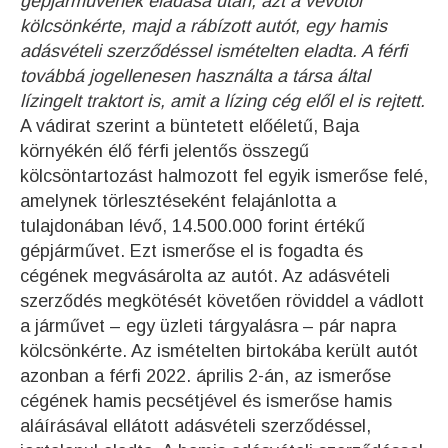
gépjárművének eladása után, azt a vevőtől
kölcsönkérte, majd a rábízott autót, egy hamis
adásvételi szerződéssel ismételten eladta. A férfi
továbbá jogellenesen használta a társa által
lízingelt traktort is, amit a lízing cég elől el is rejtett.
A vádirat szerint a büntetett előéletű, Baja
környékén élő férfi jelentős összegű
kölcsöntartozást halmozott fel egyik ismerőse felé,
amelynek törlesztéseként felajánlotta a
tulajdonában lévő, 14.500.000 forint értékű
gépjárművet. Ezt ismerőse el is fogadta és
cégének megvásárolta az autót. Az adásvételi
szerződés megkötését követően röviddel a vádlott
a járművet – egy üzleti tárgyalásra – pár napra
kölcsönkérte. Az ismételten birtokába került autót
azonban a férfi 2022. április 2-án, az ismerőse
cégének hamis pecsétjével és ismerőse hamis
aláírásával ellátott adásvételi szerződéssel,