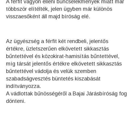
A férfit vagyon elleni bűncselekmények miatt már
többször elítélték, jelen ügyben már különös
visszaesőként áll majd bíróság elé.
Az ügyészség a férfit két rendbeli, jelentős
értékre, üzletszerűen elkövetett sikkasztás
bűntettével és közokirat-hamisítás bűntettével,
míg társát jelentős értékre elkövetett sikkasztás
bűntettével vádolja és velük szemben
szabadságvesztés büntetés kiszabását
indítványozza.
A vádlottak bűnösségéről a Bajai Járásbíróság fog
dönteni.