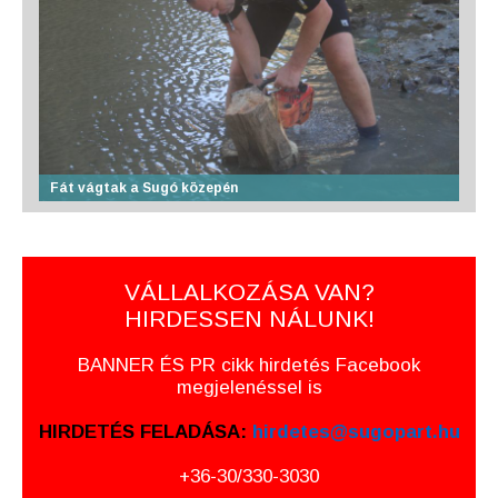
Fát vágtak a Sugó közepén
VÁLLALKOZÁSA VAN?
HIRDESSEN NÁLUNK!
BANNER ÉS PR cikk hirdetés Facebook
megjelenéssel is
HIRDETÉS FELADÁSA:
hirdetes@sugopart.hu
+36-30/330-3030