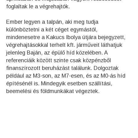
foglaltak le a végrehajtók.
Ember legyen a talpán, aki meg tudja
különböztetni a két céget egymástól,
mindenesetre a Kakucs Ibolya útjára bejegyzett,
végrehajtásokkal terhelt kft. járműveit láthatjuk
jelenleg Baján, az épülő híd közelében. A
referenciáik között szinte csak közpénzből
finanszírozott beruházást találunk. Dolgoztak
például az M3-son, az M7-esen, és az M0-ás híd
építésénél is. Mindegyik esetben szállítási,
beemelési és földmunkákat végeztek.