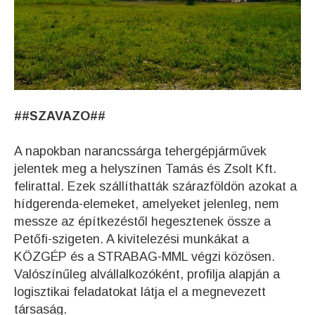
##SZAVAZO##
A napokban narancssárga tehergépjárművek
jelentek meg a helyszínen Tamás és Zsolt Kft.
felirattal. Ezek szállíthatták szárazföldön azokat a
hídgerenda-elemeket, amelyeket jelenleg, nem
messze az építkezéstől hegesztenek össze a
Petőfi-szigeten. A kivitelezési munkákat a
KÖZGÉP és a STRABAG-MML végzi közösen.
Valószínűleg alvállalkozóként, profilja alapján a
logisztikai feladatokat látja el a megnevezett
társaság.