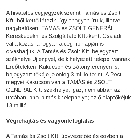
A hivatalos cégjegyzék szerint Tamás és Zsolt
Kft.-ből kettő létezik, így ahogyan írtuk, illetve
nagybetűsen, TAMÁS és ZSOLT GENERÁL
Kereskedelmi és Szolgáltató Kft.-ként. Családi
vállalkozás, ahogyan a cég honlapján is
olvashatjuk. A Tamás és Zsolt Kft. bejegyzett
székhelye Újlengyel, de kihelyezett telepei vannak
Erdőteleken, Kakucson és Bátonyterenyén is,
bejegyzett tőkéje jelenleg 3 millió forint. A Pest
megyei Kakucson van a TAMÁS és ZSOLT
GENERÁL Kft. székhelye, igaz, nem abban az
utcában, ahol a másik telephelye; az ő alaptőkéjük
13 millió.
Végrehajtás és vagyonlefoglalás
A Tamás és Zsolt Kft. ügyvezetője és egyben a