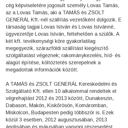
cég képviseletére jogosult személy Lovas Tamás,
az a Lovas Tamás, aki a TAMÁS és ZSOLT
GENERÁL Kft.-nél szállítás vezetőként dolgozik. E
társaság tagjai Lovas István és Lovas Istvánné,
ügyvezetője Lovas István, feltehetően a szülők. A
két kft. tevékenységi köre gyakorlatilag
megegyezik, szárazföldi szállítást kiegészítő
szolgáltatást végeznek; rakománykezelés, híd- és
alagút építése, költöztetés szerepelnek a
megadottak információk között.
A TAMÁS és ZSOLT GENERÁL Kereskedelmi és
Szolgáltató Kft. ellen 10 alkalommal rendeltek el
végrehajtást 2012 és 2013 között, Dunakeszin,
Dabason, Makón, Kiskőrösön, Komáromban,
Miskolcon, Budapesten pedig többször is. Ezek
közül 3 esetben, 2012 augusztusában, 2013
áprilisában és májusában vagyoni részesedést