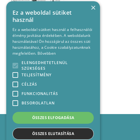
×
Ez a weboldal sütiket
használ
Ez a weboldal sütiket használ a felhasználói
élmény javítása érdekében. A weboldalunk
használatával Ön hozzájárul az összes süti
használatához, a Cookie szabályzatunknak
megfelelően.
Bővebben
ELENGEDHETETLENÜL
SZÜKSÉGES
TELJESÍTMÉNY
CÉLZÁS
FUNKCIONALITÁS
BESOROLATLAN
ÖSSZES ELFOGADÁSA
Impresszum
Médiajánlat
ÖSSZES ELUTASÍTÁSA
Felhasználási feltételek