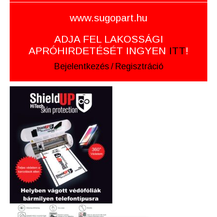
www.sugopart.hu
ADJA FEL LAKOSSÁGI
APRÓHIRDETÉSÉT INGYEN
ITT
!
Bejelentkezés
/
Regisztráció