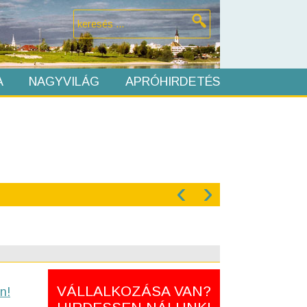
A
NAGYVILÁG
APRÓHIRDETÉS
‹
›
VÁLLALKOZÁSA VAN?
n!