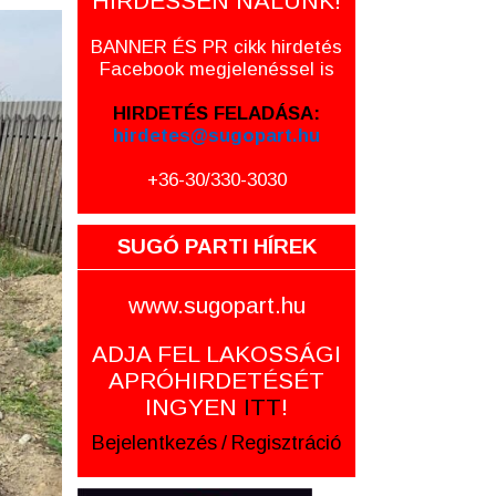
HIRDESSEN NÁLUNK!
BANNER ÉS PR cikk hirdetés
Facebook megjelenéssel is
HIRDETÉS FELADÁSA:
hirdetes@sugopart.hu
+36-30/330-3030
SUGÓ PARTI HÍREK
www.sugopart.hu
ADJA FEL LAKOSSÁGI
APRÓHIRDETÉSÉT
INGYEN
ITT
!
Bejelentkezés
/
Regisztráció