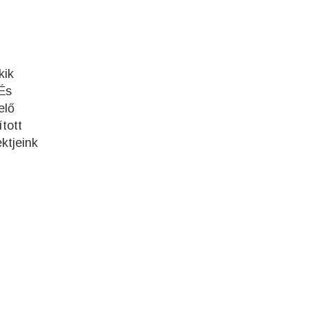
kik
 És
elő
ított
ktjeink