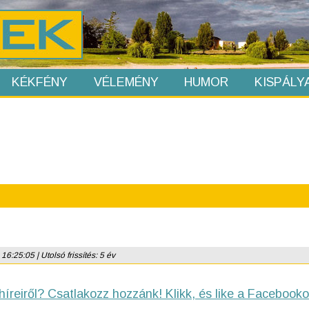
KÉKFÉNY
VÉLEMÉNY
HUMOR
KISPÁLY
6:25:05 | Utolsó frissítés: 5 év
híreiről? Csatlakozz hozzánk! Klikk, és like a Facebooko