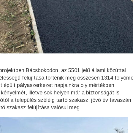
rojektben Bácsbokodon, az 5501 jelű állami közúttal
élességű felújítása történik meg összesen 1314 folyómé
t épült pályaszerkezet napjainkra oly mértékben
kényelmét, illetve sok helyen már a biztonságát is
ótól a település széléig tartó szakasz, jövő év tavaszán
tó szakasz felújítása valósul meg.