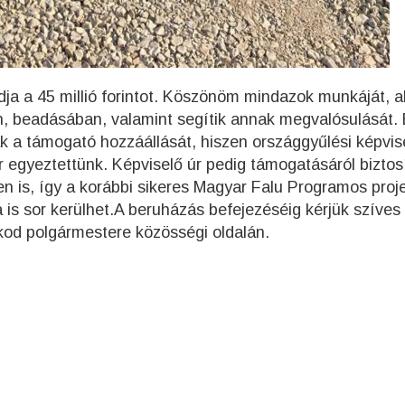
a a 45 millió forintot. Köszönöm mindazok munkáját, a
n, beadásában, valamint segítik annak megvalósulását.
k a támogató hozzáállását, hiszen országgyűlési képvis
zör egyeztettünk. Képviselő úr pedig támogatásáról biztos
en is, így a korábbi sikeres Magyar Falu Programos proje
is sor kerülhet.A beruházás befejezéséig kérjük szíves
kod polgármestere közösségi oldalán.