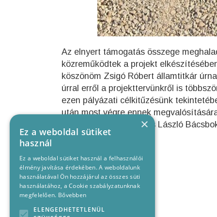
Az elnyert támogatás összege meghaladj
közreműködtek a projekt elkészítésébe
köszönöm Zsigó Róbert államtitkár úrna
úrral erről a projekttervünkről is többs
ezen pályázati célkitűzésünk tekintetéb
után most végre ennek megvalósítására 
×
türelmüket.- írta Kovács László Bácsbo
Ez a weboldal sütiket
használ
Ez a weboldal sütiket használ a felhasználói
élmény javítása érdekében. A weboldalunk
használatával Ön hozzájárul az összes süti
használatához, a Cookie szabályzatunknak
megfelelően.
Bővebben
ELENGEDHETETLENÜL