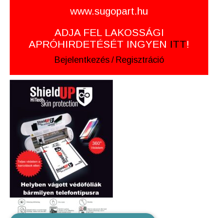
www.sugopart.hu
ADJA FEL LAKOSSÁGI
APRÓHIRDETÉSÉT INGYEN
ITT
!
Bejelentkezés
/
Regisztráció