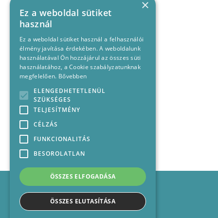
×
Ez a weboldal sütiket
használ
Ez a weboldal sütiket használ a felhasználói
élmény javítása érdekében. A weboldalunk
használatával Ön hozzájárul az összes süti
használatához, a Cookie szabályzatunknak
megfelelően.
Bővebben
ELENGEDHETETLENÜL
SZÜKSÉGES
TELJESÍTMÉNY
CÉLZÁS
FUNKCIONALITÁS
BESOROLATLAN
ÖSSZES ELFOGADÁSA
Impresszum
Médiajánlat
ÖSSZES ELUTASÍTÁSA
Felhasználási feltételek
Panaszkezelési nyilatkozat