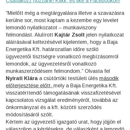
Csatlakozz hozzánk! Klikk, és like a Facebookon!
“Mielőtt még a megtárgyalásra illetve a szavazásra
kerülne sor, most kaptam a kezembe egy levelet
lemondó nyilatkozatot – munkaviszony
felmondást. Alulírott
Kajtár Zsolt
jelen nyilatkozat
aláírásával keltezésével kijelentem, hogy a Baja
Energetika Kft. határozatlan időre szóló
ügyvezetői tisztségre vonatkozó megbízásomról
lemondok, az ügyvezetésről vonatkozó
munkaszerződésem felmondom.” Olvasta fel
Nyirati Klára
a csütörtöki testületi ülés
második
előterjesztése előtt,
mely a Baja Energetika Kft.
visszatérítendő támogatásának visszafizetésével
kapcsolatos vizsgálat eredményéről, továbbá az
önkormányzat és a kft. közötti szerződés
módosításáról szólt.
Kértem az ügyvezető igazgató urat, hogy jöjjön el
válaszoljon a kérdésekre, de válaszként a lemondó