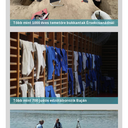
Több mint 1000 éves temetőre bukkantak Érsekcsanádnál
Több mint 700 judós edzőtáborozik Baján