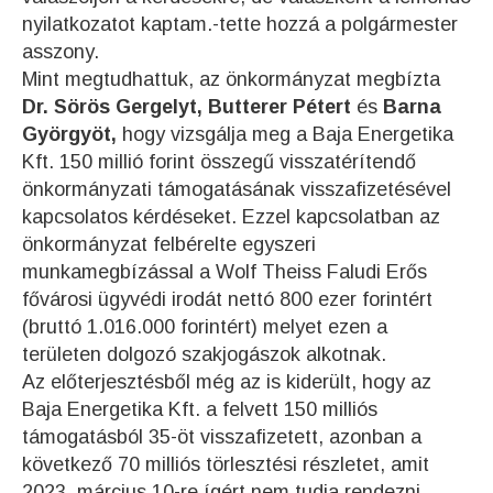
nyilatkozatot kaptam.-tette hozzá a polgármester
asszony.
Mint megtudhattuk, az önkormányzat megbízta
Dr. Sörös Gergelyt, Butterer Pétert
és
Barna
Györgyöt,
hogy vizsgálja meg a Baja Energetika
Kft. 150 millió forint összegű visszatérítendő
önkormányzati támogatásának visszafizetésével
kapcsolatos kérdéseket. Ezzel kapcsolatban az
önkormányzat felbérelte egyszeri
munkamegbízással a Wolf Theiss Faludi Erős
fővárosi ügyvédi irodát nettó 800 ezer forintért
(bruttó 1.016.000 forintért) melyet ezen a
területen dolgozó szakjogászok alkotnak.
Az előterjesztésből még az is kiderült, hogy az
Baja Energetika Kft. a felvett 150 milliós
támogatásból 35-öt visszafizetett, azonban a
következő 70 milliós törlesztési részletet, amit
2023. március 10-re ígért nem tudja rendezni,