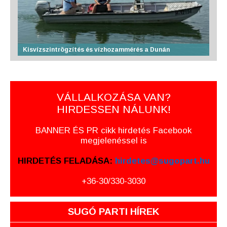
Kisvízszintrögzítés és vízhozammérés a Dunán
VÁLLALKOZÁSA VAN?
HIRDESSEN NÁLUNK!
BANNER ÉS PR cikk hirdetés Facebook
megjelenéssel is
HIRDETÉS FELADÁSA:
hirdetes@sugopart.hu
+36-30/330-3030
SUGÓ PARTI HÍREK