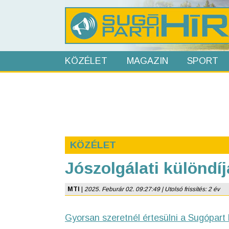
KÖZÉLET
MAGAZIN
SPORT
KÖZÉLET
Jószolgálati különdí
MTI
|
2025. Feburár 02. 09:27:49 | Utolsó frissítés: 2 év
Gyorsan szeretnél értesülni a Sugópart 