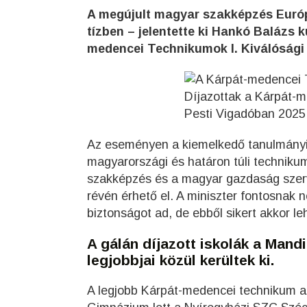
A megújult magyar szakképzés Európ
tízben – jelentette ki Hankó Balázs 
medencei Technikumok I. Kiválósági
Díjazottak a Kárpát-m
Pesti Vigadóban 2025
Az eseményen a kiemelkedő tanulmányi é
magyarországi és határon túli technikumo
szakképzés és a magyar gazdaság szerv
révén érhető el. A miniszter fontosnak 
biztonságot ad, de ebből sikert akkor le
A gálán díjazott iskolák a Man
legjobbjai közül kerültek ki.
A legjobb Kárpát-medencei technikum 