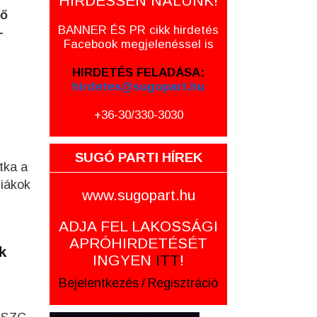
HIRDESSEN NÁLUNK!
ső
BANNER ÉS PR cikk hirdetés
-
Facebook megjelenéssel is
HIRDETÉS FELADÁSA:
hirdetes@sugopart.hu
+36-30/330-3030
SUGÓ PARTI HÍREK
tka a
diákok
www.sugopart.hu
z
ADJA FEL LAKOSSÁGI
APRÓHIRDETÉSÉT
k
INGYEN
ITT
!
Bejelentkezés
/
Regisztráció