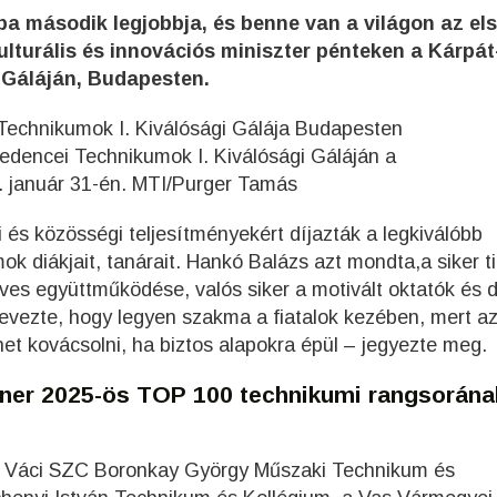
a második legjobbja, és benne van a világon az el
kulturális és innovációs miniszter pénteken a Kárpát
 Gáláján, Budapesten.
edencei Technikumok I. Kiválósági Gáláján a
. január 31-én. MTI/Purger Tamás
s közösségi teljesítményekért díjazták a legkiválóbb
k diákjait, tanárait. Hankó Balázs azt mondta,a siker ti
es együttműködése, valós siker a motivált oktatók és 
nevezte, hogy legyen szakma a fiatalok kezében, mert a
het kovácsolni, ha biztos alapokra épül – jegyezte meg.
diner 2025-ös TOP 100 technikumi rangsorána
a Váci SZC Boronkay György Műszaki Technikum és