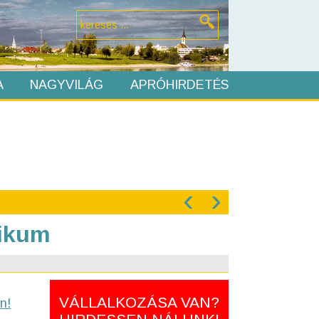
A
NAGYVILÁG
APRÓHIRDETÉS
‹
›
nikum
VÁLLALKOZÁSA VAN?
n!