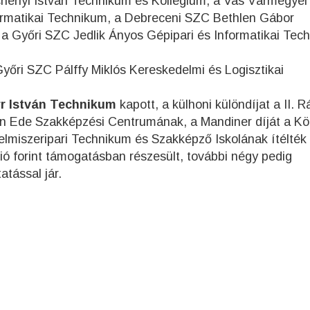
henyi István Technikum és Kollégium, a Vas Vármegye
ormatikai Technikum, a Debreceni SZC Bethlen Gábor
a Győri SZC Jedlik Ányos Gépipari és Informatikai Tec
Győri SZC Pálffy Miklós Kereskedelmi és Logisztikai
r István Technikum
kapott, a külhoni különdíjat a II. R
án Ede Szakképzési Centrumának, a Mandiner díját a Kö
lmiszeripari Technikum és Szakképző Iskolának ítélték
lió forint támogatásban részesült, további négy pedig
atással jár.