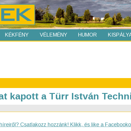
KÉKFÉNY
VÉLEMÉNY
HUMOR
KISPÁLY
jat kapott a Türr István Tech
híreiről? Csatlakozz hozzánk! Klikk, és like a Facebooko