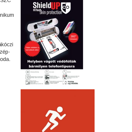
i SZC
hnikum
ákóczi
zép-
 oda.