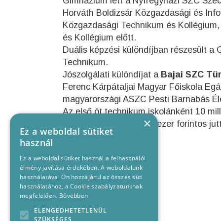
Gimnázium lett a Nyíregyházi SZC Széc
Horváth Boldizsár Közgazdasági és Inf
Közgazdasági Technikum és Kollégium, 
és Kollégium előtt.
Duális képzési különdíjban részesült a 
Technikum.
Jószolgálati különdíjat a
Bajai SZC Tür
Ferenc Kárpátaljai Magyar Főiskola Eg
magyarországi ASZC Pesti Barnabás Éle
Az első öt technikum iskolánként 10 mil
×
különdíjban, amely 500 ezer forintos jutt
Ez a weboldal sütiket
használ
Ez a weboldal sütiket használ a felhasználói
élmény javítása érdekében. A weboldalunk
használatával Ön hozzájárul az összes süti
használatához, a Cookie szabályzatunknak
megfelelően.
Bővebben
ELENGEDHETETLENÜL
SZÜKSÉGES