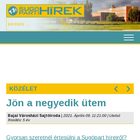
‹
›
KÖZÉLET
Jön a negyedik ütem
Bajai Városházi Sajtóiroda
|
2021. Április 09. 11:21:00 | Utolsó
frissítés: 5 év
Gyorsan szeretnél értesülni a Sugópart híreiről?