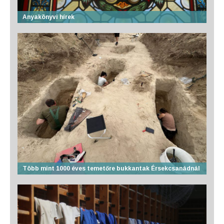
Anyakönyvi hírek
Több mint 1000 éves temetőre bukkantak Érsekcsanádnál