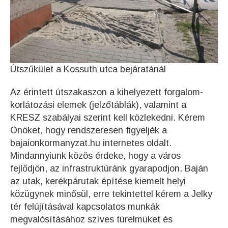
Útszűkület a Kossuth utca bejáratánál
Az érintett útszakaszon a kihelyezett forgalom-
korlátozási elemek (jelzőtáblák), valamint a
KRESZ szabályai szerint kell közlekedni. Kérem
Önöket, hogy rendszeresen figyeljék a
bajaionkormanyzat.hu internetes oldalt.
Mindannyiunk közös érdeke, hogy a város
fejlődjön, az infrastruktúránk gyarapodjon. Baján
az utak, kerékpárutak építése kiemelt helyi
közügynek minősül, erre tekintettel kérem a Jelky
tér felújításával kapcsolatos munkák
megvalósításához szíves türelmüket és