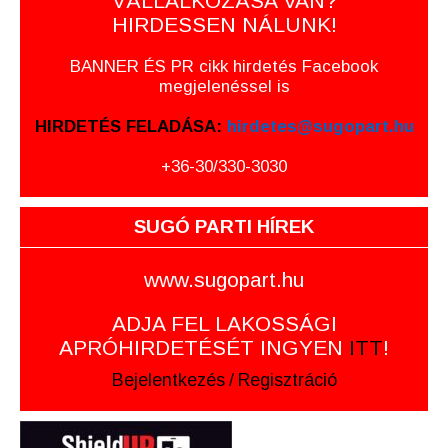
VÁLLALKOZÁSA VAN?
HIRDESSEN NÁLUNK!
BANNER ÉS PR cikk hirdetés Facebook
megjelenéssel is
HIRDETÉS FELADÁSA:
hirdetes@sugopart.hu
+36-30/330-3030
SUGÓ PARTI HÍREK
www.sugopart.hu
ADJA FEL LAKOSSÁGI
APRÓHIRDETÉSÉT INGYEN
ITT
!
Bejelentkezés
/
Regisztráció