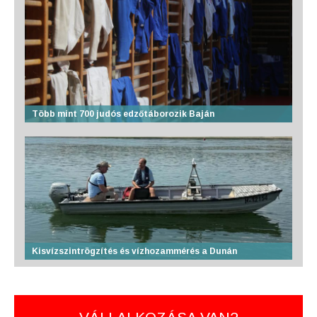
Több mint 700 judós edzőtáborozik Baján
Kisvízszintrögzítés és vízhozammérés a Dunán