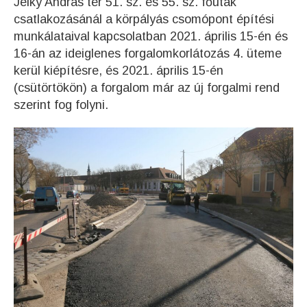
Jelky András tér 51. sz. és 55. sz. főutak
csatlakozásánál a körpályás csomópont építési
munkálataival kapcsolatban 2021. április 15-én és
16-án az ideiglenes forgalomkorlátozás 4. üteme
kerül kiépítésre, és 2021. április 15-én
(csütörtökön) a forgalom már az új forgalmi rend
szerint fog folyni.