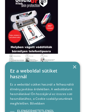
×
Ez a weboldal sütiket
használ
Ez a weboldal sütiket használ a felhasználói
élmény javítása érdekében. A weboldalunk
használatával Ön hozzájárul az összes süti
használatához, a Cookie szabályzatunknak
megfelelően.
Bővebben
ELENGEDHETETLENÜL