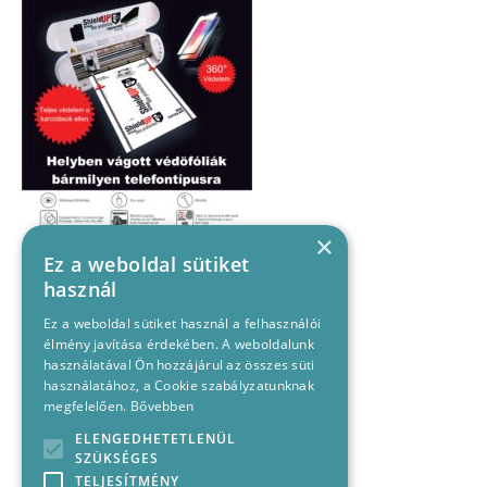
×
Ez a weboldal sütiket
használ
Ez a weboldal sütiket használ a felhasználói
élmény javítása érdekében. A weboldalunk
használatával Ön hozzájárul az összes süti
használatához, a Cookie szabályzatunknak
megfelelően.
Bővebben
ELENGEDHETETLENÜL
SZÜKSÉGES
TELJESÍTMÉNY