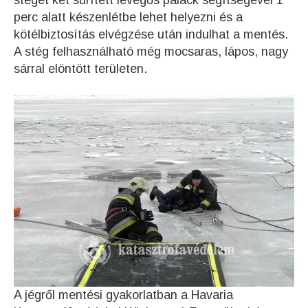
stéget két sűrített levegős palack segítségével 1
perc alatt készenlétbe lehet helyezni és a
kötélbiztosítás elvégzése után indulhat a mentés.
A stég felhasználható még mocsaras, lápos, nagy
sárral elöntött területen.
A jégről mentési gyakorlatban a Havaria