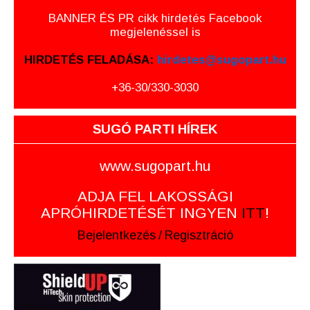
BANNER ÉS PR cikk hirdetés Facebook
megjelenéssel is
HIRDETÉS FELADÁSA:
hirdetes@sugopart.hu
+36-30/330-3030
SUGÓ PARTI HÍREK
www.sugopart.hu
ADJA FEL LAKOSSÁGI
APRÓHIRDETÉSÉT INGYEN
ITT
!
Bejelentkezés
/
Regisztráció