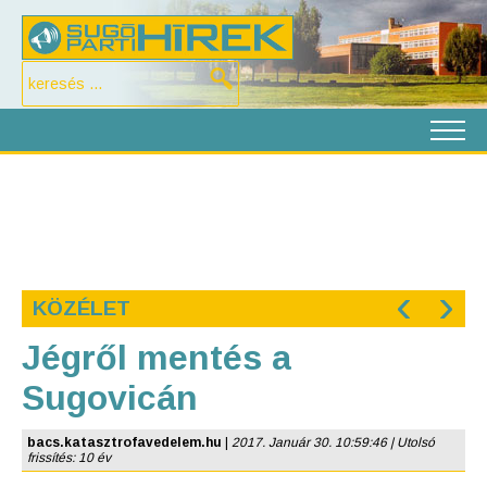
‹
›
KÖZÉLET
Jégről mentés a
Sugovicán
bacs.katasztrofavedelem.hu
|
2017. Január 30. 10:59:46 | Utolsó
frissítés: 10 év