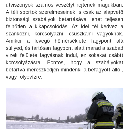
útviszonyok számos veszélyt rejtenek magukban.
A téli sportok szerelmeseinek is csak az alapvető
biztonsági szabályok betartásával lehet teljesen
felhőtlen a kikapcsolódás. Az idei tél kedvez a
szánkózni, korcsolyázni, csúszkálni vágyóknak.
Amikor a levegő hőmérséklete fagypont alá
süllyed, és tartósan fagypont alatt marad a szabad
vizek felülete fagyásnak indul, ez sokakat csábít
korcsolyázásra. Fontos, hogy a szabályokat
betartva merészkedjen mindenki a befagyott álló-,
vagy folyóvízre.