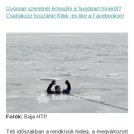
Gyorsan szeretnél értesülni a Sugópart híreiről?
Csatlakozz hozzánk! Klikk, és like a Facebookon!
Fotók:
Baja HTP
Téli időszakban a rendkívüli hideg, a megváltozott