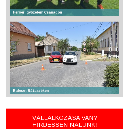
Feröeri győzelem Csanádon
Baleset Bátaszéken
VÁLLALKOZÁSA VAN?
HIRDESSEN NÁLUNK!