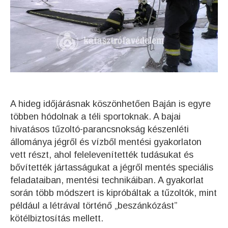
A hideg időjárásnak köszönhetően Baján is egyre
többen hódolnak a téli sportoknak. A bajai
hivatásos tűzoltó-parancsnokság készenléti
állománya jégről és vízből mentési gyakorlaton
vett részt, ahol felelevenítették tudásukat és
bővítették jártasságukat a jégről mentés speciális
feladataiban, mentési technikáiban. A gyakorlat
során több módszert is kipróbáltak a tűzoltók, mint
például a létrával történő „beszánkózást”
kötélbiztosítás mellett.