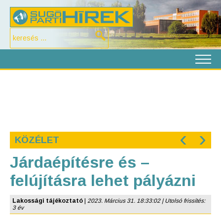
‹
›
KÖZÉLET
Járdaépítésre és –
felújításra lehet pályázni
Lakossági tájékoztató
|
2023. Március 31. 18:33:02 | Utolsó frissítés:
3 év