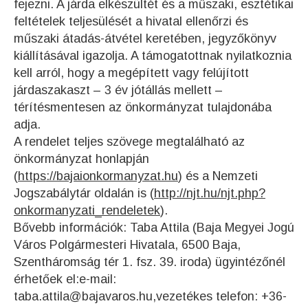
fejezni. A járda elkészültét és a műszaki, esztétikai
feltételek teljesülését a hivatal ellenőrzi és
műszaki átadás-átvétel keretében, jegyzőkönyv
kiállításával igazolja. A támogatottnak nyilatkoznia
kell arról, hogy a megépített vagy felújított
járdaszakaszt – 3 év jótállás mellett –
térítésmentesen az önkormányzat tulajdonába
adja.
A rendelet teljes szövege megtalálható az
önkormányzat honlapján
(
https://bajaionkormanyzat.hu
) és a Nemzeti
Jogszabálytár oldalán is (
http://njt.hu/njt.php?
onkormanyzati_rendeletek
).
Bővebb információk: Taba Attila (Baja Megyei Jogú
Város Polgármesteri Hivatala, 6500 Baja,
Szentháromság tér 1. fsz. 39. iroda) ügyintézőnél
érhetőek el:e-mail:
taba.attila@bajavaros.hu,vezetékes telefon: +36-