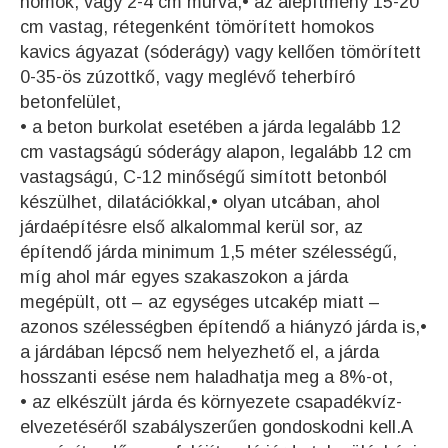
homok, vagy 2-4 cm murva,• az alépítmény 15-20
cm vastag, rétegenként tömörített homokos
kavics ágyazat (sóderágy) vagy kellően tömörített
0-35-ös zúzottkő, vagy meglévő teherbíró
betonfelület,
• a beton burkolat esetében a járda legalább 12
cm vastagságú sóderágy alapon, legalább 12 cm
vastagságú, C-12 minőségű simított betonból
készülhet, dilatációkkal,• olyan utcában, ahol
járdaépítésre első alkalommal kerül sor, az
építendő járda minimum 1,5 méter szélességű,
míg ahol már egyes szakaszokon a járda
megépült, ott – az egységes utcakép miatt –
azonos szélességben építendő a hiányzó járda is,•
a járdában lépcső nem helyezhető el, a járda
hosszanti esése nem haladhatja meg a 8%-ot,
• az elkészült járda és környezete csapadékvíz-
elvezetéséről szabályszerűen gondoskodni kell.A