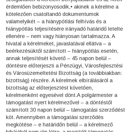
érdemlően bebizonyosodik,• akinek a kérelme a
kötelezően csatoltandó dokumentumok
valamelyikét – a hiánypótlási felhívás és a
hiánypótlás teljesítésére irányadó határidő letelte
ellenére – nem vagy hiányosan tartalmazza. A
hivatal a kérelmeket, javaslatával ellátva – a
beérkezésüktől számított – hiánypótlás esetén,
annak teljesítését követő – 45 napon belül –
döntésre előterjeszti a Pénzügyi, Városfejlesztési
és Városüzemeltetési Bizottság (a továbbiakban:
bizottság) részére. A kérelmek elbírálásáról a
bizottság az előterjesztést követően,
kérelmenként egyesével dönt.A polgármester a
támogatást nyert kérelmezővel – a döntéstől
számított 30 napon belül – támogatási szerződést
köt. Amennyiben a támogatási szerződés
megkötése – e határidőn belül – a kérelmező