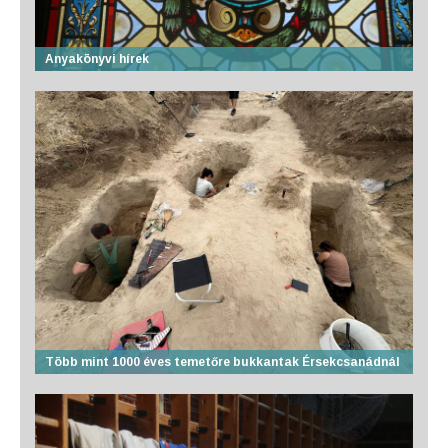
Anyakönyvi hírek
Több mint 1000 éves temetőre bukkantak Érsekcsanádnál