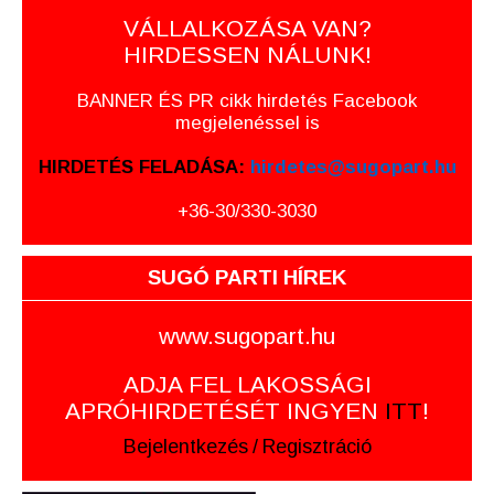
VÁLLALKOZÁSA VAN?
HIRDESSEN NÁLUNK!
BANNER ÉS PR cikk hirdetés Facebook
megjelenéssel is
HIRDETÉS FELADÁSA:
hirdetes@sugopart.hu
+36-30/330-3030
SUGÓ PARTI HÍREK
www.sugopart.hu
ADJA FEL LAKOSSÁGI
APRÓHIRDETÉSÉT INGYEN
ITT
!
Bejelentkezés
/
Regisztráció