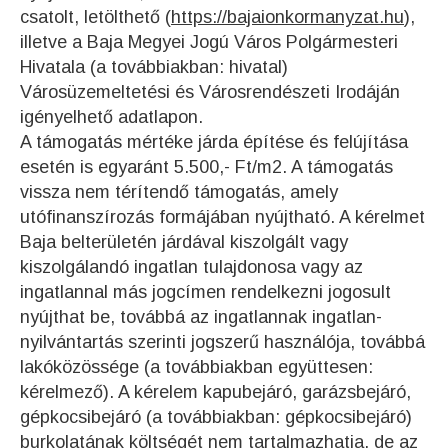
csatolt, letölthető (
https://bajaionkormanyzat.hu
),
illetve a Baja Megyei Jogú Város Polgármesteri
Hivatala (a továbbiakban: hivatal)
Városüzemeltetési és Városrendészeti Irodáján
igényelhető adatlapon.
A támogatás mértéke járda építése és felújítása
esetén is egyaránt 5.500,- Ft/m2. A támogatás
vissza nem térítendő támogatás, amely
utófinanszírozás formájában nyújtható. A kérelmet
Baja belterületén járdával kiszolgált vagy
kiszolgálandó ingatlan tulajdonosa vagy az
ingatlannal más jogcímen rendelkezni jogosult
nyújthat be, továbbá az ingatlannak ingatlan-
nyilvántartás szerinti jogszerű használója, továbbá
lakóközössége (a továbbiakban együttesen:
kérelmező). A kérelem kapubejáró, garázsbejáró,
gépkocsibejáró (a továbbiakban: gépkocsibejáró)
burkolatának költségét nem tartalmazhatja, de az