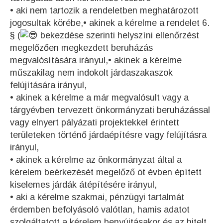
• aki nem tartozik a rendeletben meghatározott
jogosultak körébe,• akinek a kérelme a rendelet 6.
§ (
bekezdése szerinti helyszíni ellenőrzést
megelőzően megkezdett beruházás
megvalósítására irányul,• akinek a kérelme
műszakilag nem indokolt járdaszakaszok
felújítására irányul,
• akinek a kérelme a már megvalósult vagy a
tárgyévben tervezett önkormányzati beruházással
vagy elnyert pályázati projektekkel érintett
területeken történő járdaépítésre vagy felújításra
irányul,
• akinek a kérelme az önkormányzat által a
kérelem beérkezését megelőző öt évben épített
kiselemes járdák átépítésére irányul,
• aki a kérelme szakmai, pénzügyi tartalmát
érdemben befolyásoló valótlan, hamis adatot
szolgáltatott a kérelem benyújtásakor és az hitelt