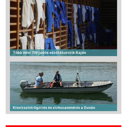
Több mint 700 judós edzőtáborozik Baján
Kisvízszintrögzítés és vízhozammérés a Dunán