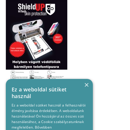
×
Ez a weboldal sütiket
használ
Ez a weboldal sütiket használ a felhasználói
élmény javítása érdekében. A weboldalunk
használatával Ön hozzájárul az összes süti
használatához, a Cookie szabályzatunknak
megfelelően.
Bővebben