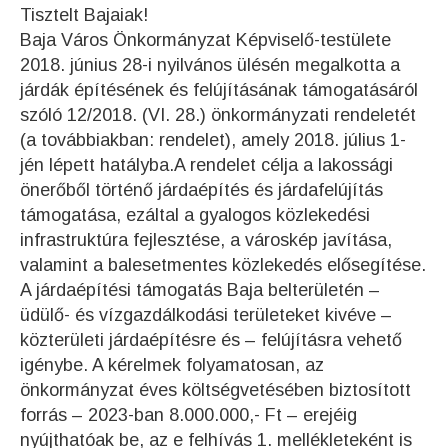
Tisztelt Bajaiak!
Baja Város Önkormányzat Képviselő-testülete
2018. június 28-i nyilvános ülésén megalkotta a
járdák építésének és felújításának támogatásáról
szóló 12/2018. (VI. 28.) önkormányzati rendeletét
(a továbbiakban: rendelet), amely 2018. július 1-
jén lépett hatályba.A rendelet célja a lakossági
önerőből történő járdaépítés és járdafelújítás
támogatása, ezáltal a gyalogos közlekedési
infrastruktúra fejlesztése, a városkép javítása,
valamint a balesetmentes közlekedés elősegítése.
A járdaépítési támogatás Baja belterületén –
üdülő- és vízgazdálkodási területeket kivéve –
közterületi járdaépítésre és – felújításra vehető
igénybe. A kérelmek folyamatosan, az
önkormányzat éves költségvetésében biztosított
forrás – 2023-ban 8.000.000,- Ft – erejéig
nyújthatóak be, az e felhívás 1. mellékleteként is