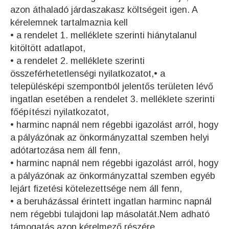
azon áthaladó járdaszakasz költségeit igen. A
kérelemnek tartalmaznia kell
• a rendelet 1. melléklete szerinti hiánytalanul
kitöltött adatlapot,
• a rendelet 2. melléklete szerinti
összeférhetetlenségi nyilatkozatot,• a
településképi szempontból jelentős területen lévő
ingatlan esetében a rendelet 3. melléklete szerinti
főépítészi nyilatkozatot,
• harminc napnál nem régebbi igazolást arról, hogy
a pályázónak az önkormányzattal szemben helyi
adótartozása nem áll fenn,
• harminc napnál nem régebbi igazolást arról, hogy
a pályázónak az önkormányzattal szemben egyéb
lejárt fizetési kötelezettsége nem áll fenn,
• a beruházással érintett ingatlan harminc napnál
nem régebbi tulajdoni lap másolatát.Nem adható
támogatás azon kérelmező részére