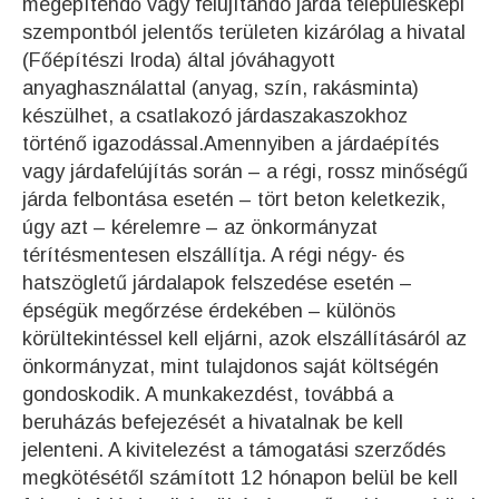
megépítendő vagy felújítandó járda településképi
szempontból jelentős területen kizárólag a hivatal
(Főépítészi Iroda) által jóváhagyott
anyaghasználattal (anyag, szín, rakásminta)
készülhet, a csatlakozó járdaszakaszokhoz
történő igazodással.Amennyiben a járdaépítés
vagy járdafelújítás során – a régi, rossz minőségű
járda felbontása esetén – tört beton keletkezik,
úgy azt – kérelemre – az önkormányzat
térítésmentesen elszállítja. A régi négy- és
hatszögletű járdalapok felszedése esetén –
épségük megőrzése érdekében – különös
körültekintéssel kell eljárni, azok elszállításáról az
önkormányzat, mint tulajdonos saját költségén
gondoskodik. A munkakezdést, továbbá a
beruházás befejezését a hivatalnak be kell
jelenteni. A kivitelezést a támogatási szerződés
megkötésétől számított 12 hónapon belül be kell