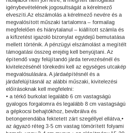
hibájából nem jön létre, a megítélt támogatás
igénybevételének jogosultságát a kérelmező
elveszíti.Az elszámolás a kérelmező nevére és a
megvalósított műszaki tartalomra – formailag
megfelelően és hiánytalanul – kiállított számla és
a kifizetést igazoló bizonylat egyidejű bemutatása
mellett történik. A pénzügyi elszámolást a megítélt
támogatási összeg erejéig kell benyújtani. Az
építendő vagy felújítandó járda tervezésénél és
kivitelezésénél törekedni kell az egységes utcakép
megvalósulására. A járdaépítésnél és a
járdafelújításnál az alábbi műszaki, kivitelezési
előírásoknak kell megfelelni:
• a térkő burkolat legalább 6 cm vastagságú
gyalogos forgalomra és legalább 8 cm vastagságú
a gépkocsi behajtókhoz, bevibrálva és
betongerendába fektetett zárt szegéllyel ellátva,•
az ágyazó réteg 3-5 cm vastag tömörített folyami