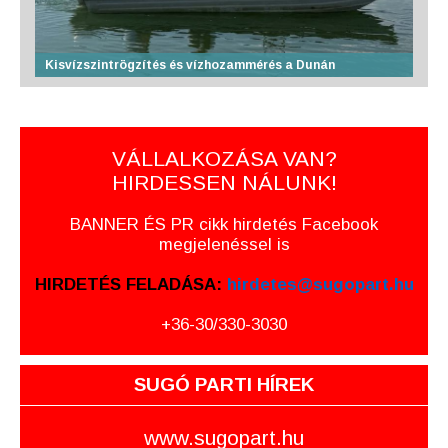
Kisvízszintrögzítés és vízhozammérés a Dunán
VÁLLALKOZÁSA VAN?
HIRDESSEN NÁLUNK!
BANNER ÉS PR cikk hirdetés Facebook
megjelenéssel is
HIRDETÉS FELADÁSA:
hirdetes@sugopart.hu
+36-30/330-3030
SUGÓ PARTI HÍREK
www.sugopart.hu