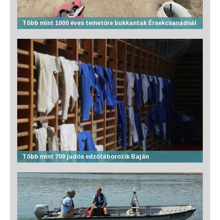
Több mint 1000 éves temetőre bukkantak Érsekcsanádnál
Több mint 700 judós edzőtáborozik Baján