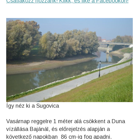
Csatlakozz hozzánk! Klikk, és like a Facebookon!
Így néz ki a Sugovica
Vasárnap reggelre 1 méter alá csökkent a Duna
vízállása Bajánál, és előrejelzés alapján a
következő napokban 86 cm-ig fog apadni.