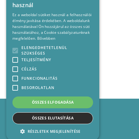
használ
Ez a weboldal sütiket használ a felhasználói
élmény javítása érdekében. A weboldalunk
használatával Ön hozzájárul az összes süti
használatához, a Cookie szabályzatunknak
megfelelően.
Bővebben
ELENGEDHETETLENÜL
SZÜKSÉGES
TELJESÍTMÉNY
CÉLZÁS
FUNKCIONALITÁS
BESOROLATLAN
ÖSSZES ELFOGADÁSA
Impresszum
Médiajánlat
ÖSSZES ELUTASÍTÁSA
Felhasználási feltételek
Panaszkezelési nyilatkozat
RÉSZLETEK MEGJELENÍTÉSE
Kapcsolat