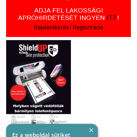
ADJA FEL LAKOSSÁGI
APRÓHIRDETÉSÉT INGYEN
ITT
!
Bejelentkezés
/
Regisztráció
×
Ez a weboldal sütiket