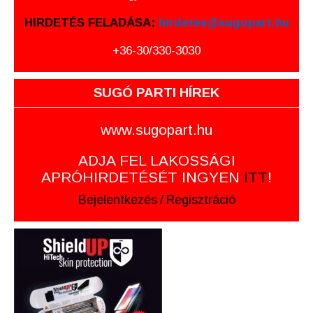
HIRDETÉS FELADÁSA:
hirdetes@sugopart.hu
+36-30/330-3030
SUGÓ PARTI HÍREK
www.sugopart.hu
ADJA FEL LAKOSSÁGI
APRÓHIRDETÉSÉT INGYEN
ITT
!
Bejelentkezés
/
Regisztráció