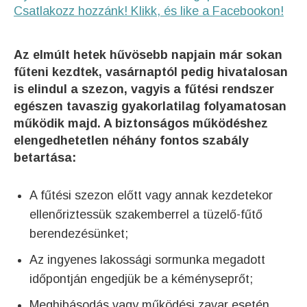
Csatlakozz hozzánk! Klikk, és like a Facebookon!
Az elmúlt hetek hűvösebb napjain már sokan
fűteni kezdtek, vasárnaptól pedig hivatalosan
is elindul a szezon, vagyis a fűtési rendszer
egészen tavaszig gyakorlatilag folyamatosan
működik majd. A biztonságos működéshez
elengedhetetlen néhány fontos szabály
betartása:
A fűtési szezon előtt vagy annak kezdetekor
ellenőriztessük szakemberrel a tüzelő-fűtő
berendezésünket;
Az ingyenes lakossági sormunka megadott
időpontján engedjük be a kéményseprőt;
Meghibásodás vagy működési zavar esetén