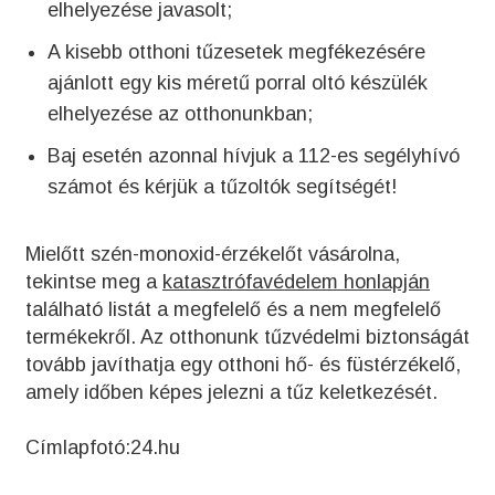
elhelyezése javasolt;
A kisebb otthoni tűzesetek megfékezésére
ajánlott egy kis méretű porral oltó készülék
elhelyezése az otthonunkban;
Baj esetén azonnal hívjuk a 112-es segélyhívó
számot és kérjük a tűzoltók segítségét!
Mielőtt szén-monoxid-érzékelőt vásárolna,
tekintse meg a
katasztrófavédelem honlapján
található listát a megfelelő és a nem megfelelő
termékekről. Az otthonunk tűzvédelmi biztonságát
tovább javíthatja egy otthoni hő- és füstérzékelő,
amely időben képes jelezni a tűz keletkezését.
Címlapfotó:24.hu