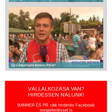
Újra képernyőn Bencze Péter!
VÁLLALKOZÁSA VAN?
HIRDESSEN NÁLUNK!
BANNER ÉS PR cikk hirdetés Facebook
megjelenéssel is