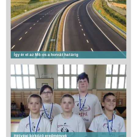
Így ér el az M6-os a horvát határig
Hétvégi birkózó eredmények