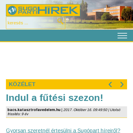
‹
›
KÖZÉLET
Indul a fűtési szezon!
bacs.katasztrofavedelem.hu
|
2017. Október 16. 09:49:50 | Utolsó
frissítés: 9 év
Gyorsan szeretnél értesülni a Sugópart híreiről?