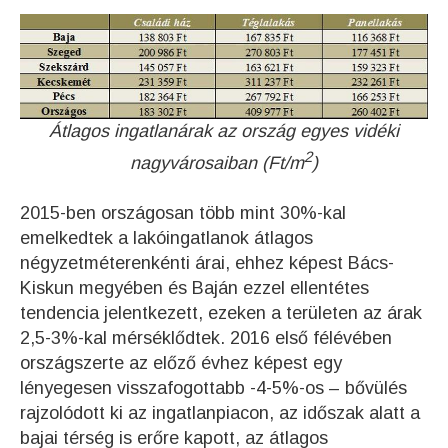
Átlagos ingatlanárak az ország egyes vidéki
2
nagyvárosaiban (Ft/m
)
2015-ben országosan több mint 30%-kal
emelkedtek a lakóingatlanok átlagos
négyzetméterenkénti árai, ehhez képest Bács-
Kiskun megyében és Baján ezzel ellentétes
tendencia jelentkezett, ezeken a területen az árak
2,5-3%-kal mérséklődtek. 2016 első félévében
országszerte az előző évhez képest egy
lényegesen visszafogottabb -4-5%-os – bővülés
rajzolódott ki az ingatlanpiacon, az időszak alatt a
bajai térség is erőre kapott, az átlagos