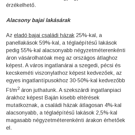
érzékelhető.
Alacsony bajai lakásárak
Az
eladó bajai családi házak
25%-kal, a
panellakások 59%-kal, a téglaépítésű lakások
pedig 55%-kal alacsonyabb négyzetméterenkénti
áron vásárolhatóak meg az országos átlaghoz
képest. A város ingatlanárai a szegedi, pécsi és
kecskeméti viszonylathoz képest kedvezőek, az
egyes ingatlantípusokhoz 30-50%-kal kedvezőbb
2
Ft/m
áron juthatunk. A szekszárdi ingatlanpiaci
árakhoz képest Baján kisebb eltérések
mutatkoznak, a családi házak átlagosan 4%-kal
alacsonyabb, a téglaépítésű lakások 2,5%-kal
magasabb négyzetméterenkénti árakon érhetőek
el.