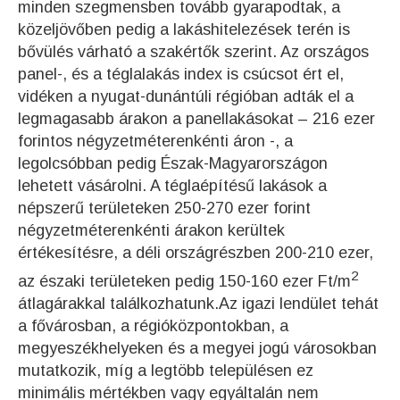
minden szegmensben tovább gyarapodtak, a
közeljövőben pedig a lakáshitelezések terén is
bővülés várható a szakértők szerint. Az országos
panel-, és a téglalakás index is csúcsot ért el,
vidéken a nyugat-dunántúli régióban adták el a
legmagasabb árakon a panellakásokat – 216 ezer
forintos négyzetméterenkénti áron -, a
legolcsóbban pedig Észak-Magyarországon
lehetett vásárolni. A téglaépítésű lakások a
népszerű területeken 250-270 ezer forint
négyzetméterenkénti árakon kerültek
értékesítésre, a déli országrészben 200-210 ezer,
2
az északi területeken pedig 150-160 ezer Ft/m
átlagárakkal találkozhatunk.Az igazi lendület tehát
a fővárosban, a régióközpontokban, a
megyeszékhelyeken és a megyei jogú városokban
mutatkozik, míg a legtöbb településen ez
minimális mértékben vagy egyáltalán nem