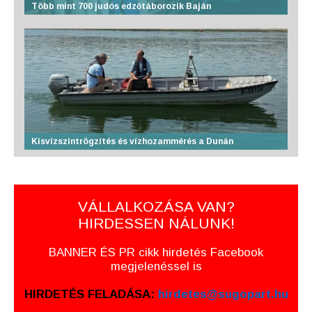
Több mint 700 judós edzőtáborozik Baján
Kisvízszintrögzítés és vízhozammérés a Dunán
VÁLLALKOZÁSA VAN?
HIRDESSEN NÁLUNK!
BANNER ÉS PR cikk hirdetés Facebook
megjelenéssel is
HIRDETÉS FELADÁSA:
hirdetes@sugopart.hu