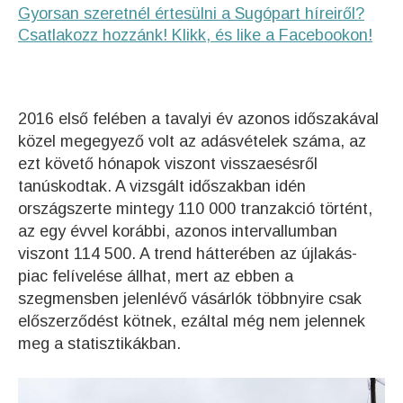
Gyorsan szeretnél értesülni a Sugópart híreiről?
Csatlakozz hozzánk! Klikk, és like a Facebookon!
2016 első felében a tavalyi év azonos időszakával
közel megegyező volt az adásvételek száma, az
ezt követő hónapok viszont visszaesésről
tanúskodtak. A vizsgált időszakban idén
országszerte mintegy 110 000 tranzakció történt,
az egy évvel korábbi, azonos intervallumban
viszont 114 500. A trend hátterében az újlakás-
piac felívelése állhat, mert az ebben a
szegmensben jelenlévő vásárlók többnyire csak
előszerződést kötnek, ezáltal még nem jelennek
meg a statisztikákban.