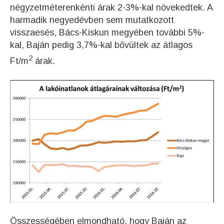
négyzetméterenkénti árak 2-3%-kal növekedtek. A
harmadik negyedévben sem mutatkozott
visszaesés, Bács-Kiskun megyében további 5%-
kal, Baján pedig 3,7%-kal bővültek az átlagos
2
Ft/m
árak.
Összességében elmondható, hogy Baján az