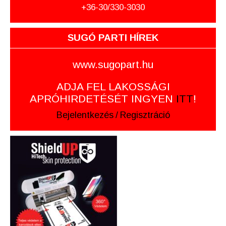
+36-30/330-3030
SUGÓ PARTI HÍREK
www.sugopart.hu
ADJA FEL LAKOSSÁGI
APRÓHIRDETÉSÉT INGYEN
ITT
!
Bejelentkezés
/
Regisztráció