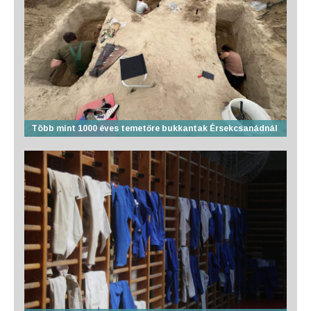
Több mint 1000 éves temetőre bukkantak Érsekcsanádnál