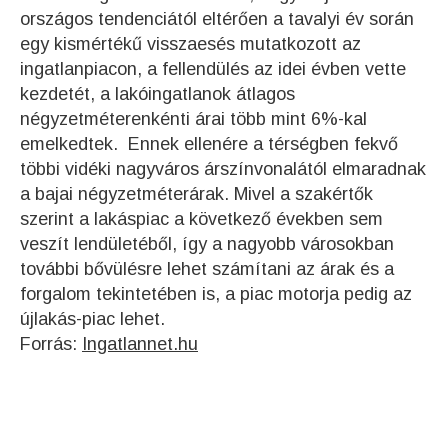
országos tendenciától eltérően a tavalyi év során
egy kismértékű visszaesés mutatkozott az
ingatlanpiacon, a fellendülés az idei évben vette
kezdetét, a lakóingatlanok átlagos
négyzetméterenkénti árai több mint 6%-kal
emelkedtek. Ennek ellenére a térségben fekvő
többi vidéki nagyváros árszínvonalától elmaradnak
a bajai négyzetméterárak. Mivel a szakértők
szerint a lakáspiac a következő években sem
veszít lendületéből, így a nagyobb városokban
további bővülésre lehet számítani az árak és a
forgalom tekintetében is, a piac motorja pedig az
újlakás-piac lehet.
Forrás:
Ingatlannet.hu