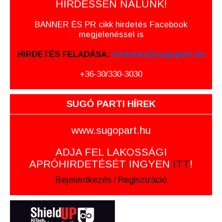
HIRDESSEN NÁLUNK!
BANNER ÉS PR cikk hirdetés Facebook
megjelenéssel is
HIRDETÉS FELADÁSA:
hirdetes@sugopart.hu
+36-30/330-3030
SUGÓ PARTI HÍREK
www.sugopart.hu
ADJA FEL LAKOSSÁGI
APRÓHIRDETÉSÉT INGYEN
ITT
!
Bejelentkezés
/
Regisztráció