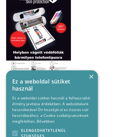
×
Ez a weboldal sütiket
használ
Ez a weboldal sütiket használ a felhasználói
élmény javítása érdekében. A weboldalunk
használatával Ön hozzájárul az összes süti
használatához, a Cookie szabályzatunknak
megfelelően.
Bővebben
ELENGEDHETETLENÜL
SZÜKSÉGES