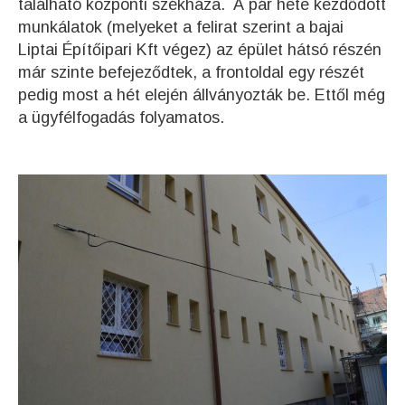
található központi székháza. A pár hete kezdődött
munkálatok (melyeket a felirat szerint a bajai
Liptai Építőipari Kft végez) az épület hátsó részén
már szinte befejeződtek, a frontoldal egy részét
pedig most a hét elején állványozták be. Ettől még
a ügyfélfogadás folyamatos.