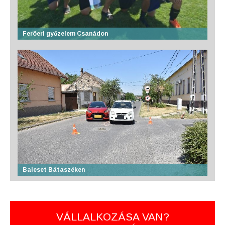
Feröeri győzelem Csanádon
Baleset Bátaszéken
VÁLLALKOZÁSA VAN?