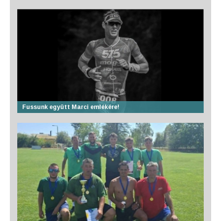
Fussunk együtt Marci emlékére!