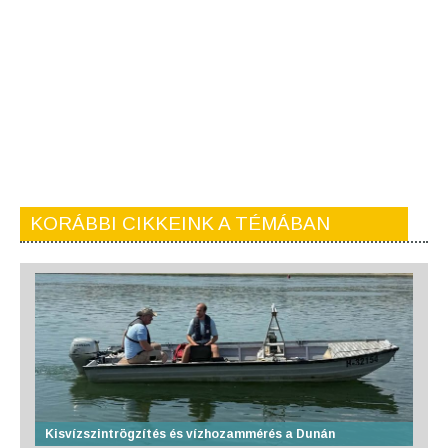
KORÁBBI CIKKEINK A TÉMÁBAN
Kisvízszintrögzítés és vízhozammérés a Dunán