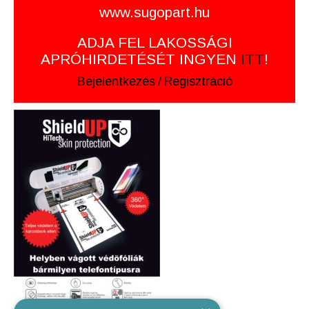
www.sugopart.hu
ADJA FEL LAKOSSÁGI
APRÓHIRDETÉSÉT INGYEN
ITT
!
Bejelentkezés
/
Regisztráció