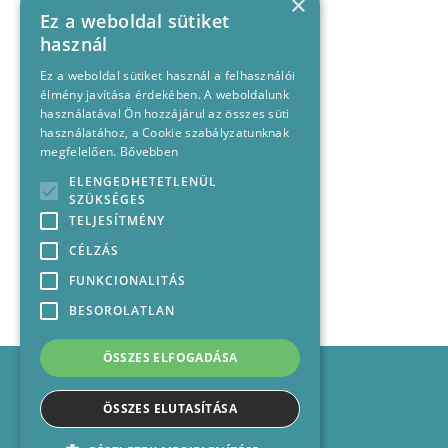
×
Ez a weboldal sütiket
használ
Ez a weboldal sütiket használ a felhasználói
élmény javítása érdekében. A weboldalunk
használatával Ön hozzájárul az összes süti
használatához, a Cookie szabályzatunknak
megfelelően.
Bővebben
ELENGEDHETETLENÜL
SZÜKSÉGES
TELJESÍTMÉNY
CÉLZÁS
FUNKCIONALITÁS
BESOROLATLAN
ÖSSZES ELFOGADÁSA
Impresszum
Médiajánlat
ÖSSZES ELUTASÍTÁSA
Felhasználási feltételek
Panaszkezelési nyilatkozat