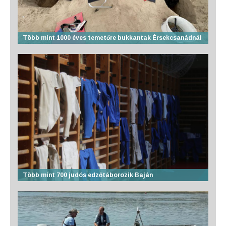
Több mint 1000 éves temetőre bukkantak Érsekcsanádnál
Több mint 700 judós edzőtáborozik Baján