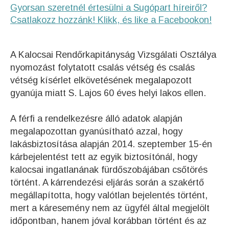
Gyorsan szeretnél értesülni a Sugópart híreiről?
Csatlakozz hozzánk! Klikk, és like a Facebookon!
A Kalocsai Rendőrkapitányság Vizsgálati Osztálya
nyomozást folytatott csalás vétség és csalás
vétség kísérlet elkövetésének megalapozott
gyanúja miatt S. Lajos 60 éves helyi lakos ellen.
A férfi a rendelkezésre álló adatok alapján
megalapozottan gyanúsítható azzal, hogy
lakásbiztosítása alapján 2014. szeptember 15-én
kárbejelentést tett az egyik biztosítónál, hogy
kalocsai ingatlanának fürdőszobájában csőtörés
történt. A kárrendezési eljárás során a szakértő
megállapította, hogy valótlan bejelentés történt,
mert a káresemény nem az ügyfél által megjelölt
időpontban, hanem jóval korábban történt és az