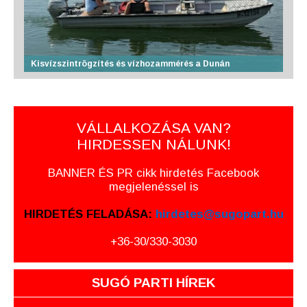
Kisvízszintrögzítés és vízhozammérés a Dunán
VÁLLALKOZÁSA VAN?
HIRDESSEN NÁLUNK!
BANNER ÉS PR cikk hirdetés Facebook
megjelenéssel is
HIRDETÉS FELADÁSA:
hirdetes@sugopart.hu
+36-30/330-3030
SUGÓ PARTI HÍREK