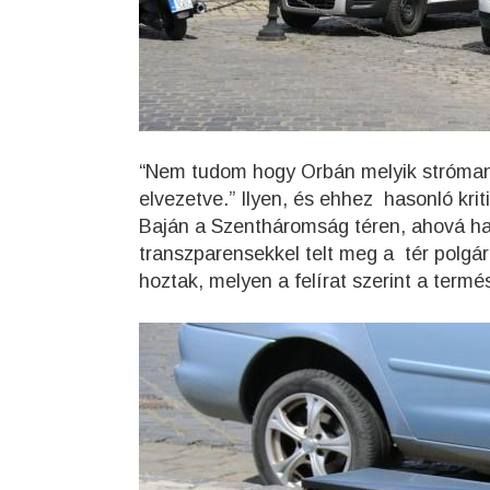
“Nem tudom hogy Orbán melyik strómanjá
elvezetve.” Ilyen, és ehhez hasonló kri
Baján a Szentháromság téren, ahová hal
transzparensekkel telt meg a tér polgár
hoztak, melyen a felírat szerint a termé