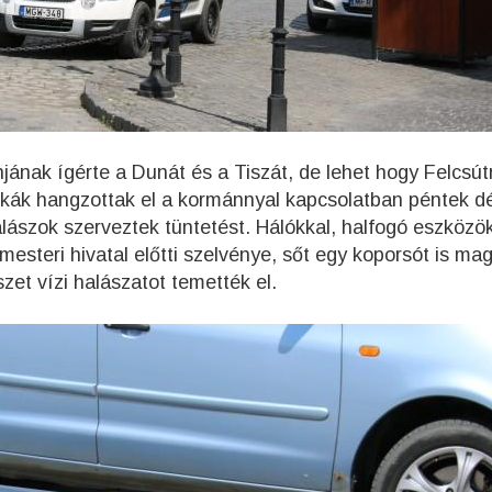
nak ígérte a Dunát és a Tiszát, de lehet hogy Felcsútr
tikák hangzottak el a kormánnyal kapcsolatban péntek dé
ászok szerveztek tüntetést. Hálókkal, halfogó eszközök
mesteri hivatal előtti szelvénye, sőt egy koporsót is ma
szet vízi halászatot temették el.