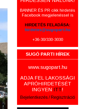
HIRDESSEN NÁLUNK!
BANNER ÉS PR cikk hirdetés
Facebook megjelenéssel is
HIRDETÉS FELADÁSA:
hirdetes@sugopart.hu
+36-30/330-3030
SUGÓ PARTI HÍREK
www.sugopart.hu
ADJA FEL LAKOSSÁGI
APRÓHIRDETÉSÉT
INGYEN
ITT
!
Bejelentkezés
/
Regisztráció