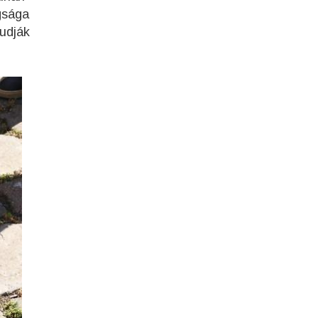
gsága
tudják