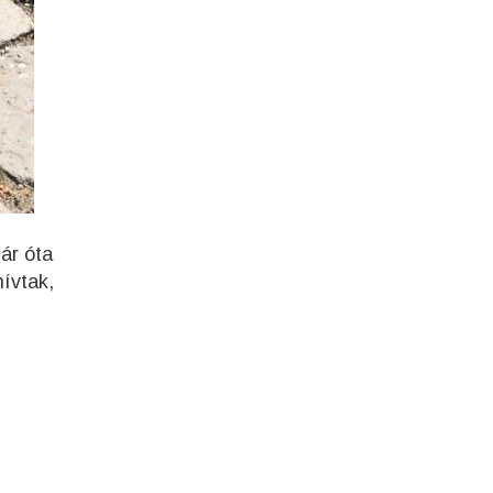
ár óta
hívtak,