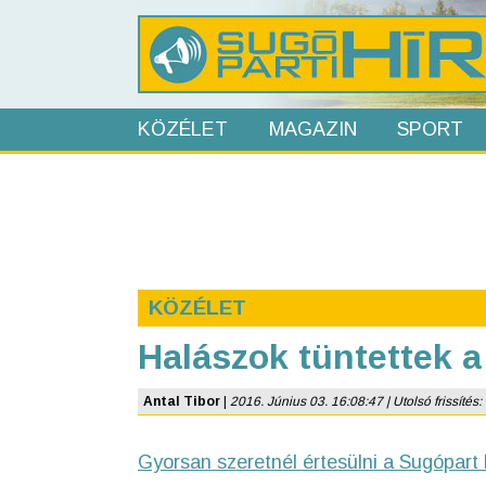
KÖZÉLET
MAGAZIN
SPORT
KÖZÉLET
Halászok tüntettek 
Antal Tibor
|
2016. Június 03. 16:08:47 | Utolsó frissítés:
Gyorsan szeretnél értesülni a Sugópart 