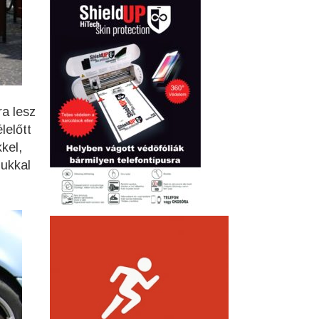
a lesz
lelőtt
kel,
gukkal