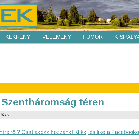
KÉKFÉNY
VÉLEMÉNY
HUMOR
KISPÁLY
a Szentháromság téren
 10 év
híreiről? Csatlakozz hozzánk! Klikk, és like a Facebooko