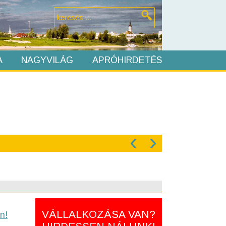
A
NAGYVILÁG
APRÓHIRDETÉS
‹
›
VÁLLALKOZÁSA VAN?
n!