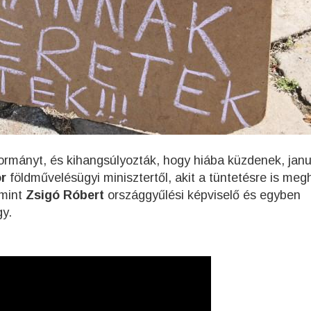
kormányt, és kihangsúlyozták, hogy hiába küzdenek, janu
r
földművelésügyi minisztertől, akit a tüntetésre is meg
 mint
Zsigó Róbert
országgyűlési képviselő és egyben
gy.