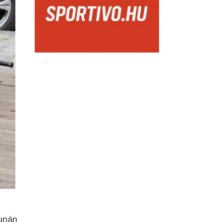
Dunán