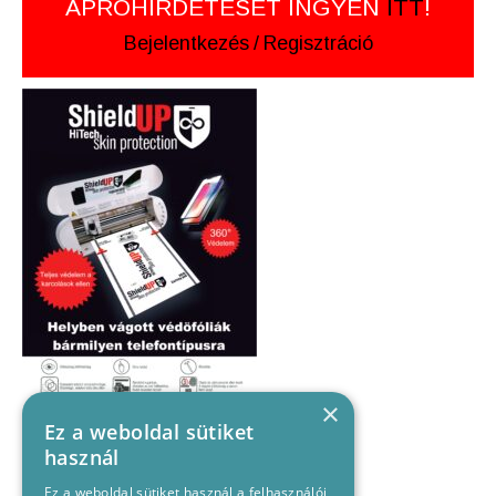
APRÓHIRDETÉSÉT INGYEN
ITT
!
Bejelentkezés
/
Regisztráció
×
Ez a weboldal sütiket
használ
Ez a weboldal sütiket használ a felhasználói