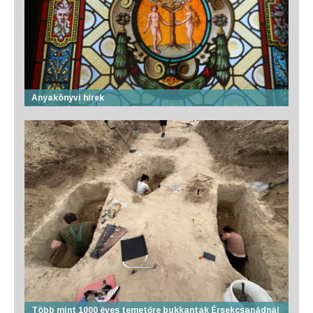
Anyakönyvi hírek
Több mint 1000 éves temetőre bukkantak Érsekcsanádnál