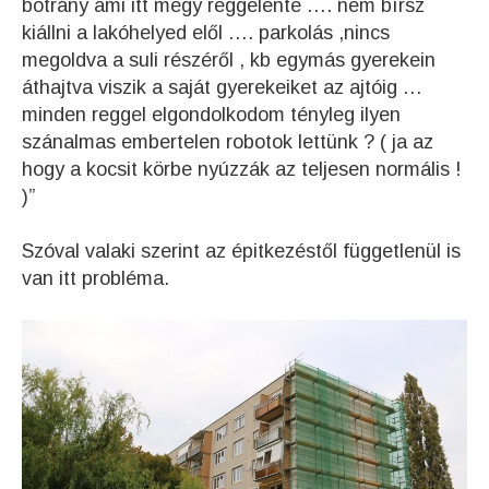
botrány ami itt megy reggelente …. nem bírsz
kiállni a lakóhelyed elől …. parkolás ,nincs
megoldva a suli részéről , kb egymás gyerekein
áthajtva viszik a saját gyerekeiket az ajtóig …
minden reggel elgondolkodom tényleg ilyen
szánalmas embertelen robotok lettünk ? ( ja az
hogy a kocsit körbe nyúzzák az teljesen normális !
)”
Szóval valaki szerint az épitkezéstől függetlenül is
van itt probléma.