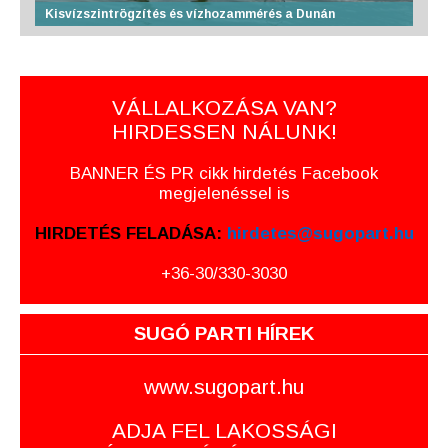
Kisvízszintrögzítés és vízhozammérés a Dunán
VÁLLALKOZÁSA VAN?
HIRDESSEN NÁLUNK!
BANNER ÉS PR cikk hirdetés Facebook
megjelenéssel is
HIRDETÉS FELADÁSA:
hirdetes@sugopart.hu
+36-30/330-3030
SUGÓ PARTI HÍREK
www.sugopart.hu
ADJA FEL LAKOSSÁGI