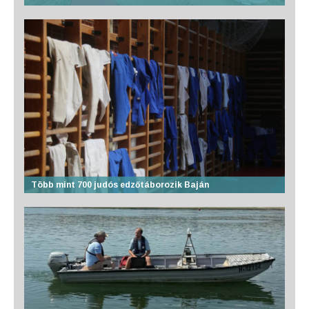
Több mint 700 judós edzőtáborozik Baján