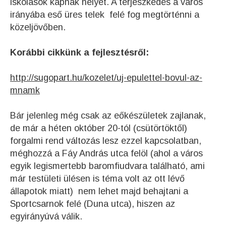
iskolások kapnak helyet. A terjeszkedés a város
irányába eső üres telek felé fog megtörténni a
közeljövőben.
Korábbi cikkünk a fejlesztésről:
http://sugopart.hu/kozelet/uj-epulettel-bovul-az-
mnamk
Bár jelenleg még csak az eőkészületek zajlanak,
de már a héten október 20-tól (csütörtöktől)
forgalmi rend változás lesz ezzel kapcsolatban,
méghozzá a Fáy András utca felöl (ahol a város
egyik legismertebb baromfiudvara található, ami
már testületi ülésen is téma volt az ott lévő
állapotok miatt) nem lehet majd behajtani a
Sportcsarnok felé (Duna utca), hiszen az
egyirányúvá válik.