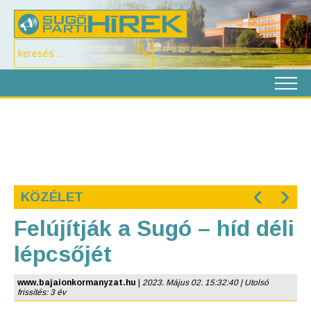
‹
›
KÖZÉLET
Felújítják a Sugó – híd déli
lépcsőjét
www.bajaionkormanyzat.hu
|
2023. Május 02. 15:32:40 | Utolsó
frissítés: 3 év