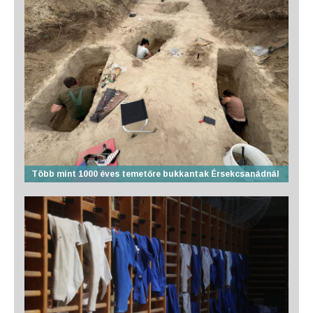
Több mint 1000 éves temetőre bukkantak Érsekcsanádnál