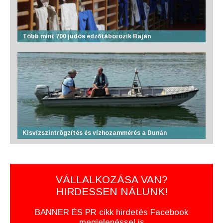
Több mint 700 judós edzőtáborozik Baján
Kisvízszintrögzítés és vízhozammérés a Dunán
VÁLLALKOZÁSA VAN?
HIRDESSEN NÁLUNK!
BANNER ÉS PR cikk hirdetés Facebook
megjelenéssel is