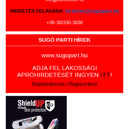
HIRDETÉS FELADÁSA:
hirdetes@sugopart.hu
+36-30/330-3030
SUGÓ PARTI HÍREK
www.sugopart.hu
ADJA FEL LAKOSSÁGI
APRÓHIRDETÉSÉT INGYEN
ITT
!
Bejelentkezés
/
Regisztráció