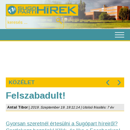
‹
›
KÖZÉLET
Felszabadult!
Antal Tibor
|
2019. Szeptember 19. 19:11:14 | Utolsó frissítés: 7 év
Gyorsan szeretnél értesülni a Sugópart híreiről?