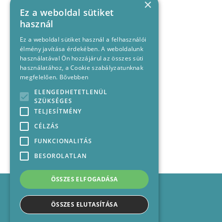
×
Ez a weboldal sütiket
használ
Ez a weboldal sütiket használ a felhasználói
élmény javítása érdekében. A weboldalunk
használatával Ön hozzájárul az összes süti
használatához, a Cookie szabályzatunknak
megfelelően.
Bővebben
ELENGEDHETETLENÜL
SZÜKSÉGES
TELJESÍTMÉNY
CÉLZÁS
FUNKCIONALITÁS
BESOROLATLAN
ÖSSZES ELFOGADÁSA
Impresszum
Médiajánlat
ÖSSZES ELUTASÍTÁSA
Felhasználási feltételek
Panaszkezelési nyilatkozat