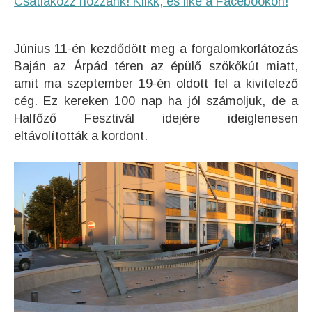
Csatlakozz hozzánk! Klikk, és like a Facebookon!
Június 11-én kezdődött meg a forgalomkorlátozás
Baján az Árpád téren az épülő szökőkút miatt,
amit ma szeptember 19-én oldott fel a kivitelező
cég. Ez kereken 100 nap ha jól számoljuk, de a
Halfőző Fesztivál idejére ideiglenesen
eltávolították a kordont.