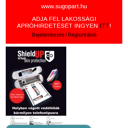
www.sugopart.hu
ADJA FEL LAKOSSÁGI
APRÓHIRDETÉSÉT INGYEN
ITT
!
Bejelentkezés
/
Regisztráció