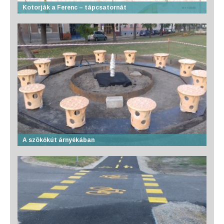
Kotorják a Ferenc – tápcsatornát
A szökőkút árnyékában