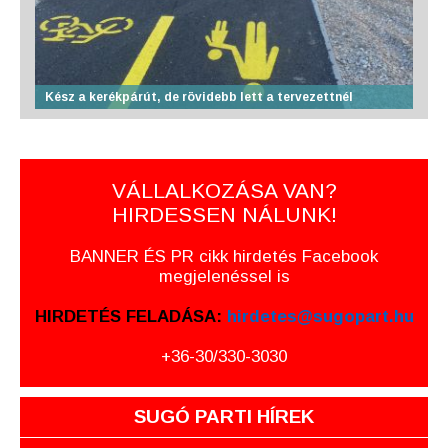
Kész a kerékpárút, de rövidebb lett a tervezettnél
VÁLLALKOZÁSA VAN?
HIRDESSEN NÁLUNK!
BANNER ÉS PR cikk hirdetés Facebook
megjelenéssel is
HIRDETÉS FELADÁSA:
hirdetes@sugopart.hu
+36-30/330-3030
SUGÓ PARTI HÍREK