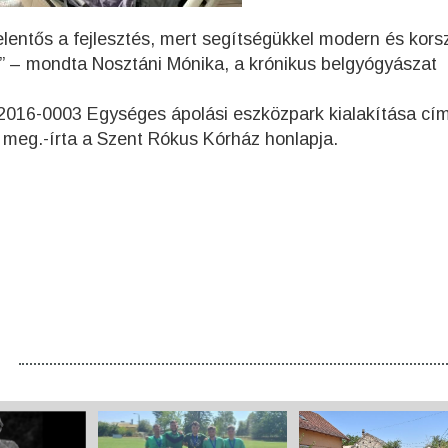
elentős a fejlesztés, mert segítségükkel modern és kors
” – mondta Nosztáni Mónika, a krónikus belgyógyászat
2016-0003 Egységes ápolási eszközpark kialakítása cí
t meg.-írta a Szent Rókus Kórház honlapja.