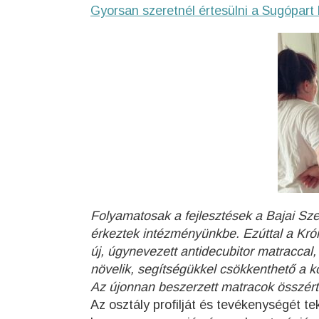
Gyorsan szeretnél értesülni a Sugópart 
Folyamatosak a fejlesztések a Bajai Sz
érkeztek intézményünkbe. Ezúttal a Kr
új, úgynevezett antidecubitor matraccal,
növelik, segítségükkel csökkenthető a kó
Az újonnan beszerzett matracok összérték
Az osztály profilját és tevékenységét 