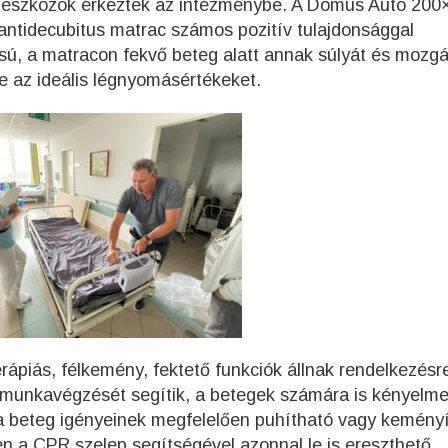
s eszközök érkeztek az intézménybe. A Domus Auto 200
 antidecubitus matrac számos pozitív tulajdonsággal
ású, a matracon fekvő beteg alatt annak súlyát és mozg
e az ideális légnyomásértékeket.
rápiás, félkemény, fektető funkciók állnak rendelkezésr
 munkavégzését segítik, a betegek számára is kényelm
a beteg igényeinek megfelelően puhítható vagy keményí
n a CPR szelep segítségével azonnal le is ereszthető.