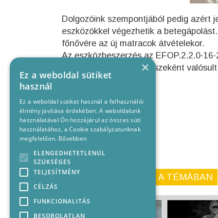
Dolgozóink szempontjából pedig azért j
eszközökkel végezhetik a betegápolást.
főnővére az új matracok átvételekor.
Az eszközbeszerzés az EFOP.2.2.0-16-
×
európai uniós projekt részeként valósul
Ez a weboldal sütiket
használ
Ez a weboldal sütiket használ a felhasználói
élmény javítása érdekében. A weboldalunk
használatával Ön hozzájárul az összes süti
használatához, a Cookie szabályzatunknak
megfelelően.
Bővebben
ELENGEDHETETLENÜL
SZÜKSÉGES
TELJESÍTMÉNY
KORÁBBI CIKKEINK A TÉMÁBAN
CÉLZÁS
FUNKCIONALITÁS
BESOROLATLAN