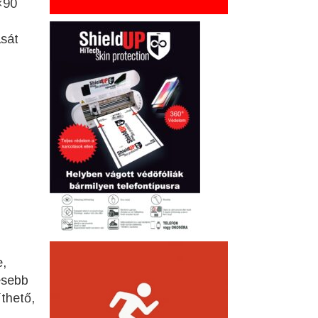
×90
ását
e,
esebb
thető,