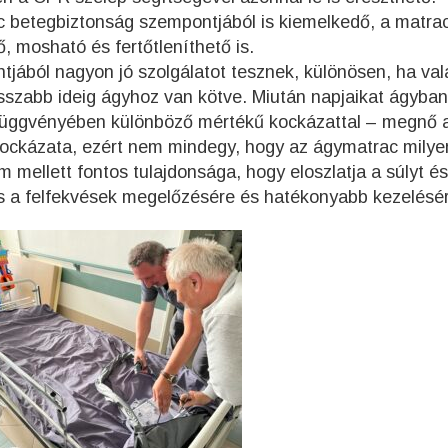
c betegbiztonság szempontjából is kiemelkedő, a matra
ő, mosható és fertőtleníthető is.
jából nagyon jó szolgálatot tesznek, különösen, ha val
sszabb ideig ágyhoz van kötve. Miután napjaikat ágyban
ot függvényében különböző mértékű kockázattal – megnő 
 kockázata, ezért nem mindegy, hogy az ágymatrac milye
 mellett fontos tulajdonsága, hogy eloszlatja a súlyt és
mas a felfekvések megelőzésére és hatékonyabb kezelésé