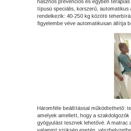
hasznos prevenciós és egyben terápiá
típusú speciális, korszerű, automatikus
rendelkezik: 40-250 kg közötti teherbír
figyelembe véve automatikusan állítja b
Háromféle beállítással működtethető: te
amelyek amellett, hogy a szakdolgozók
gyógyulást tesznek lehetővé. A matrac 
valamint szükség esetén, vészhelyzetbe