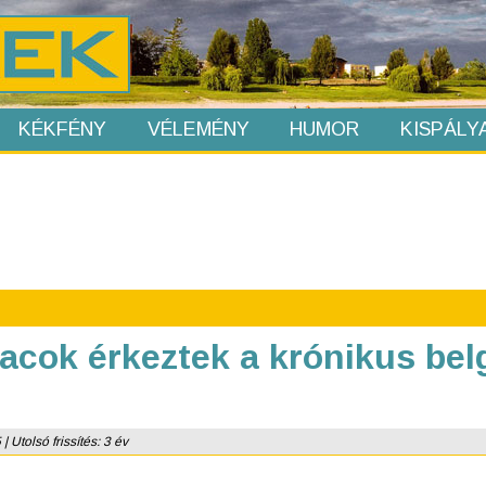
KÉKFÉNY
VÉLEMÉNY
HUMOR
KISPÁLY
racok érkeztek a krónikus be
 Utolsó frissítés: 3 év