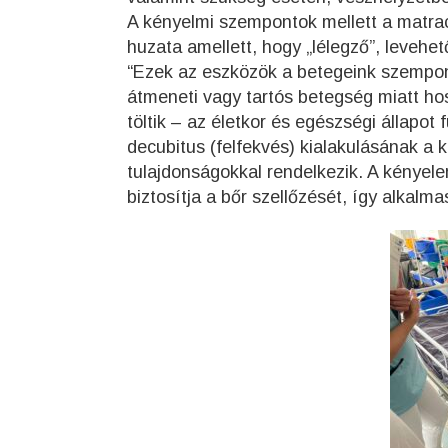
A kényelmi szempontok mellett a matra
huzata amellett, hogy „lélegző”, levehet
“Ezek az eszközök a betegeink szempont
átmeneti vagy tartós betegség miatt ho
töltik – az életkor és egészségi állap
decubitus (felfekvés) kialakulásának a
tulajdonságokkal rendelkezik. A kényelem
biztosítja a bőr szellőzését, így alkal