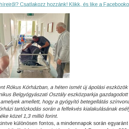
híreiről? Csatlakozz hozzánk! Klikk, és like a Facebooko
ent Rókus Kórházban, a héten ismét új ápolási eszközök
ónikus Belgyógyászati Osztály eszközparkja gazdagodot
 amelyek amellett, hogy a gyógyító betegellátás színvona
rházi tartózkodás során a felfekvés kialakulásának esély
e közel 1,3 millió forint.
tekintve különösen fontos, a mindennapok során egyaránt