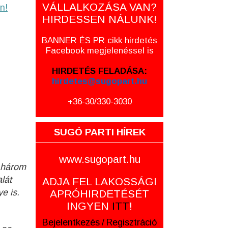
VÁLLALKOZÁSA VAN?
n!
HIRDESSEN NÁLUNK!
BANNER ÉS PR cikk hirdetés
Facebook megjelenéssel is
HIRDETÉS FELADÁSA:
hirdetes@sugopart.hu
+36-30/330-3030
SUGÓ PARTI HÍREK
www.sugopart.hu
t három
lát
ADJA FEL LAKOSSÁGI
e is.
APRÓHIRDETÉSÉT
INGYEN
ITT
!
Bejelentkezés
/
Regisztráció