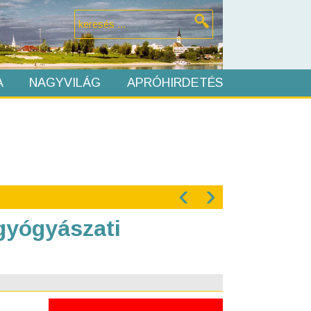
A
NAGYVILÁG
APRÓHIRDETÉS
‹
›
lgyógyászati