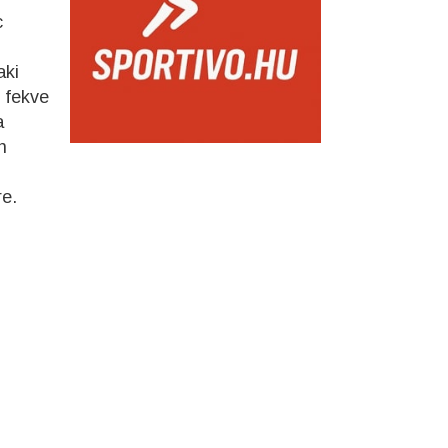
c
aki
 fekve
a
n
re.