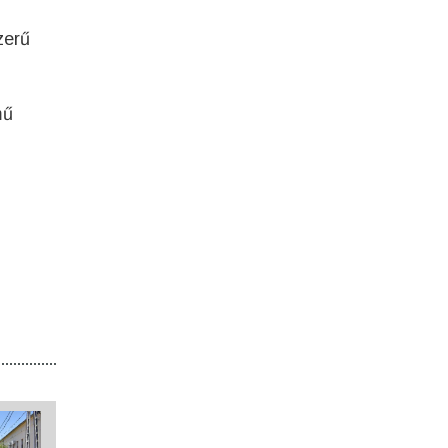
zerű
mű