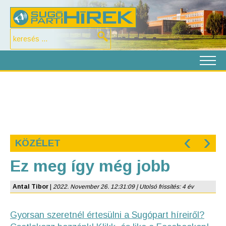
‹
›
KÖZÉLET
Ez meg így még jobb
Antal Tibor
|
2022. November 26. 12:31:09 | Utolsó frissítés: 4 év
Gyorsan szeretnél értesülni a Sugópart híreiről?