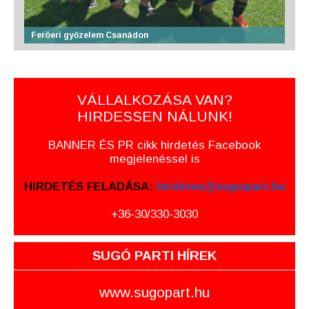
Feröeri győzelem Csanádon
VÁLLALKOZÁSA VAN?
HIRDESSEN NÁLUNK!
BANNER ÉS PR cikk hirdetés Facebook
megjelenéssel is
HIRDETÉS FELADÁSA:
hirdetes@sugopart.hu
+36-30/330-3030
SUGÓ PARTI HÍREK
www.sugopart.hu