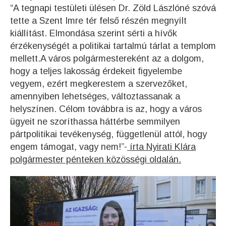
“A tegnapi testületi ülésen Dr. Zöld Lászlóné szóvá
tette a Szent Imre tér felső részén megnyílt
kiállítást. Elmondása szerint sérti a hívők
érzékenységét a politikai tartalmú tárlat a templom
mellett.A város polgármestereként az a dolgom,
hogy a teljes lakosság érdekeit figyelembe
vegyem, ezért megkerestem a szervezőket,
amennyiben lehetséges, változtassanak a
helyszínen. Célom továbbra is az, hogy a város
ügyeit ne szoríthassa háttérbe semmilyen
pártpolitikai tevékenység, függetlenül attól, hogy
engem támogat, vagy nem!”-
írta Nyirati Klára
polgármester pénteken közösségi oldalán.