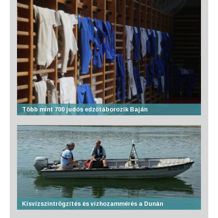
Több mint 700 judós edzőtáborozik Baján
Kisvízszintrögzítés és vízhozammérés a Dunán