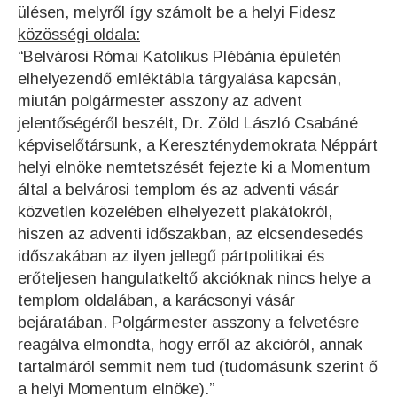
ülésen, melyről így számolt be a
helyi Fidesz
közösségi oldala:
“Belvárosi Római Katolikus Plébánia épületén
elhelyezendő emléktábla tárgyalása kapcsán,
miután polgármester asszony az advent
jelentőségéről beszélt, Dr. Zöld László Csabáné
képviselőtársunk, a Kereszténydemokrata Néppárt
helyi elnöke nemtetszését fejezte ki a Momentum
által a belvárosi templom és az adventi vásár
közvetlen közelében elhelyezett plakátokról,
hiszen az adventi időszakban, az elcsendesedés
időszakában az ilyen jellegű pártpolitikai és
erőteljesen hangulatkeltő akcióknak nincs helye a
templom oldalában, a karácsonyi vásár
bejáratában. Polgármester asszony a felvetésre
reagálva elmondta, hogy erről az akcióról, annak
tartalmáról semmit nem tud (tudomásunk szerint ő
a helyi Momentum elnöke).”