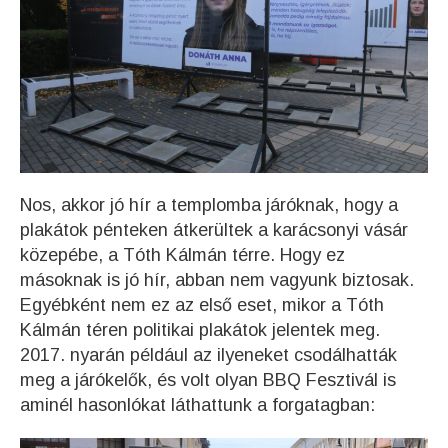
Nos, akkor jó hír a templomba járóknak, hogy a
plakátok pénteken átkerültek a karácsonyi vásár
közepébe, a Tóth Kálmán térre. Hogy ez
másoknak is jó hír, abban nem vagyunk biztosak.
Egyébként nem ez az első eset, mikor a Tóth
Kálmán téren politikai plakátok jelentek meg.
2017. nyarán például az ilyeneket csodálhatták
meg a járókelők, és volt olyan BBQ Fesztivál is
aminél hasonlókat láthattunk a forgatagban: