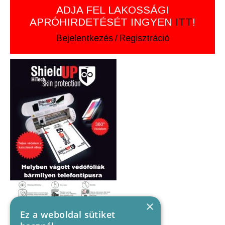
ADJA FEL LAKOSSÁGI
APRÓHIRDETÉSÉT INGYEN
ITT
!
Bejelentkezés
/
Regisztráció
×
Ez a weboldal sütiket