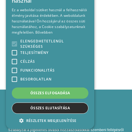
használ
Ez a weboldal sütiket használ a felhasználói
élmény javítása érdekében. A weboldalunk
használatával Ön hozzájárul az összes süti
használatához, a Cookie szabályzatunknak
megfelelően.
Bővebben
ELENGEDHETETLENÜL
SZÜKSÉGES
TELJESÍTMÉNY
CÉLZÁS
FUNKCIONALITÁS
BESOROLATLAN
ÖSSZES ELFOGADÁSA
Impresszum
Médiajánlat
ÖSSZES ELUTASÍTÁSA
Felhasználási feltételek
Panaszkezelési nyilatkozat
RÉSZLETEK MEGJELENÍTÉSE
Kapcsolat
Szabályzat a jogellenes olvasói hozzászólásokkal szembeni fellépésről