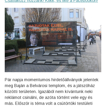
Csatlakozz hozzánk! Klikk, és like a Facebookon!
Pár napja momentumos hirdetőállványok jelentek
meg Baján a Belvárosi templom, és a játszóház
közötti területen. Igazából nem kívántunk neki
reklámot csinálni, de azóta történt vele egy és
más. Először is téma volt a csütörtöki testületi