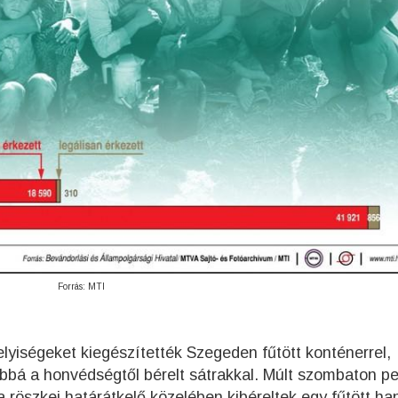
Forrás: MTI
elyiségeket kiegészítették Szegeden fűtött konténerrel,
ábbá a honvédségtől bérelt sátrakkal. Múlt szombaton pe
 a röszkei határátkelő közelében kibéreltek egy fűtött ha