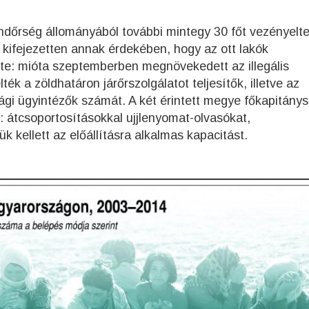
ndőrség állományából további mintegy 30 főt vezényelte
 kifejezetten annak érdekében, hogy az ott lakók
tte: mióta szeptemberben megnövekedett az illegális
k a zöldhatáron járőrszolgálatot teljesítők, illetve az
sági ügyintézők számát. A két érintett megye főkapitánys
: átcsoportosításokkal ujjlenyomat-olvasókat,
k kellett az előállításra alkalmas kapacitást.