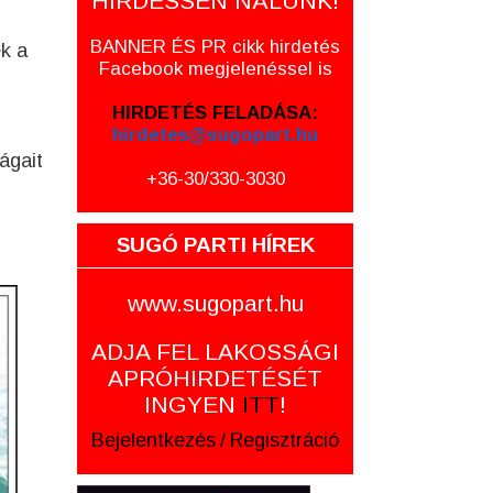
HIRDESSEN NÁLUNK!
BANNER ÉS PR cikk hirdetés
k a
Facebook megjelenéssel is
HIRDETÉS FELADÁSA:
hirdetes@sugopart.hu
ágait
+36-30/330-3030
SUGÓ PARTI HÍREK
www.sugopart.hu
ADJA FEL LAKOSSÁGI
APRÓHIRDETÉSÉT
INGYEN
ITT
!
Bejelentkezés
/
Regisztráció