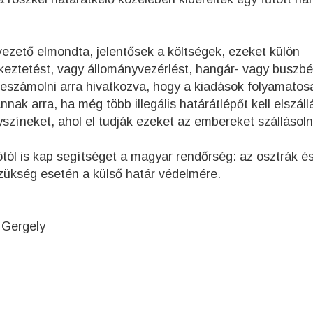
ezető elmondta, jelentősek a költségek, ezeket külön
tkeztetést, vagy állományvezérlést, hangár- vagy buszbér
eszámolni arra hivatkozva, hogy a kiadások folyamatos
nnak arra, ha még több illegális határátlépőt kell elszáll
színeket, ahol el tudják ezeket az embereket szállásoln
ótól is kap segítséget a magyar rendőrség: az osztrák é
szükség esetén a külső határ védelmére.
 Gergely