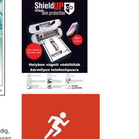
dig,
ngárt