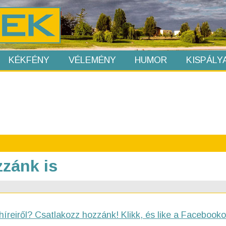
KÉKFÉNY
VÉLEMÉNY
HUMOR
KISPÁLY
zzánk is
híreiről? Csatlakozz hozzánk! Klikk, és like a Facebooko