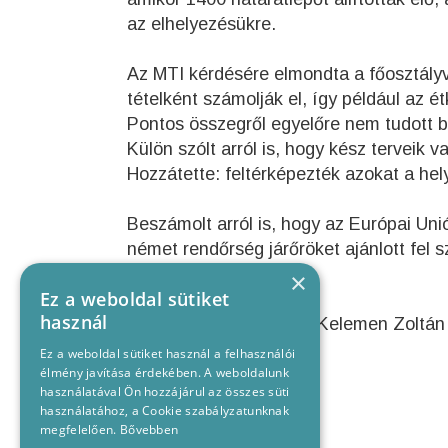
az elhelyezésükre.
Az MTI kérdésére elmondta a főosztályv
tételként számolják el, így például az é
Pontos összegről egyelőre nem tudott b
Külön szólt arról is, hogy kész terveik va
Hozzátette: feltérképezték azokat a hely
Beszámolt arról is, hogy az Európai Uni
német rendőrség járőröket ajánlott fel 
×
Ez a weboldal sütiket
használ
Főoldali kép: MTI Fotó: Kelemen Zoltán
Ez a weboldal sütiket használ a felhasználói
élmény javítása érdekében. A weboldalunk
használatával Ön hozzájárul az összes süti
használatához, a Cookie szabályzatunknak
megfelelően.
Bővebben