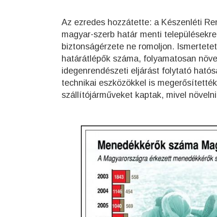
Az ezredes hozzátette: a Készenléti Re
magyar-szerb határ menti településekre
biztonságérzete ne romoljon. Ismertete
határátlépők száma, folyamatosan növelté
idegenrendészeti eljárást folytató ható
technikai eszközökkel is megerősítették
szállítójárműveket kaptak, mivel növelniü