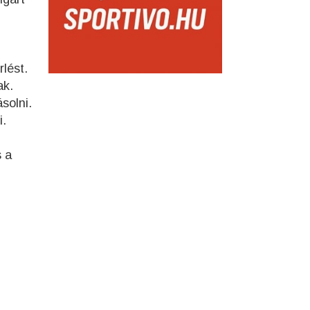
lést.
ak.
ásolni.
i.
s a