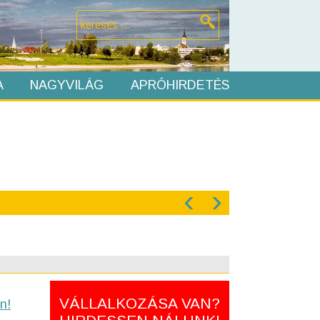
A
NAGYVILÁG
APRÓHIRDETÉS
‹
›
VÁLLALKOZÁSA VAN?
n!