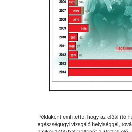
Példaként említette, hogy az előállító h
egészségügyi vizsgáló helyiséggel, tov
amikor 1400 határátlépőt állítottak elő,