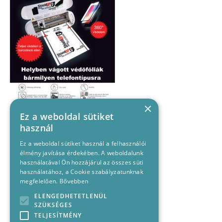
×
Ez a weboldal sütiket
használ
Ez a weboldal sütiket használ a felhasználói
élmény javítása érdekében. A weboldalunk
használatával Ön hozzájárul az összes süti
használatához, a Cookie szabályzatunknak
megfelelően.
Bővebben
ELENGEDHETETLENÜL
SZÜKSÉGES
TELJESÍTMÉNY