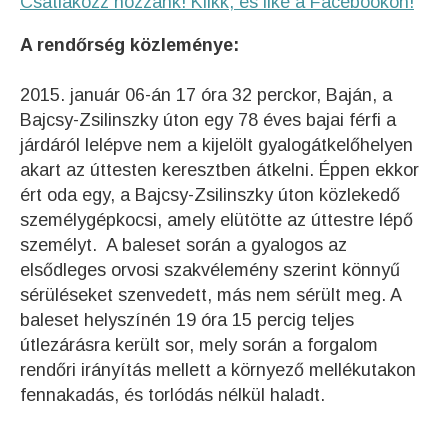
Csatlakozz hozzánk! Klikk, és like a Facebookon!
A rendőrség közleménye:
2015. január 06-án 17 óra 32 perckor, Baján, a
Bajcsy-Zsilinszky úton egy 78 éves bajai férfi a
járdáról lelépve nem a kijelölt gyalogátkelőhelyen
akart az úttesten keresztben átkelni. Éppen ekkor
ért oda egy, a Bajcsy-Zsilinszky úton közlekedő
személygépkocsi, amely elütötte az úttestre lépő
személyt. A baleset során a gyalogos az
elsődleges orvosi szakvélemény szerint könnyű
sérüléseket szenvedett, más nem sérült meg. A
baleset helyszínén 19 óra 15 percig teljes
útlezárásra került sor, mely során a forgalom
rendőri irányítás mellett a környező mellékutakon
fennakadás, és torlódás nélkül haladt.