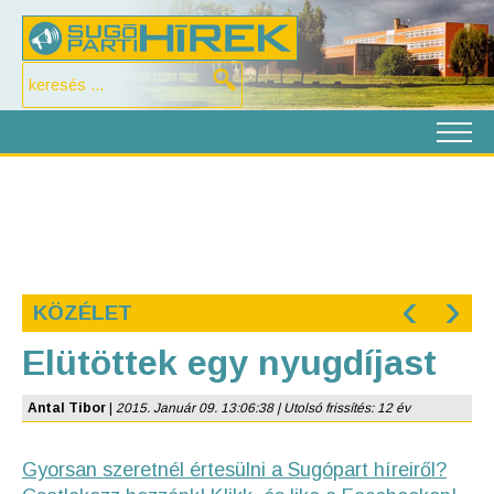
‹
›
KÖZÉLET
Elütöttek egy nyugdíjast
Antal Tibor
|
2015. Január 09. 13:06:38 | Utolsó frissítés: 12 év
Gyorsan szeretnél értesülni a Sugópart híreiről?