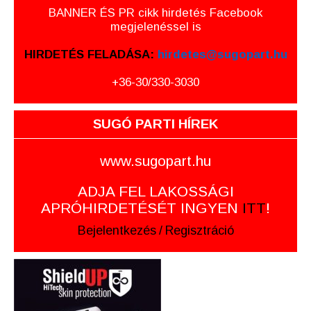
BANNER ÉS PR cikk hirdetés Facebook
megjelenéssel is
HIRDETÉS FELADÁSA:
hirdetes@sugopart.hu
+36-30/330-3030
SUGÓ PARTI HÍREK
www.sugopart.hu
ADJA FEL LAKOSSÁGI
APRÓHIRDETÉSÉT INGYEN
ITT
!
Bejelentkezés
/
Regisztráció