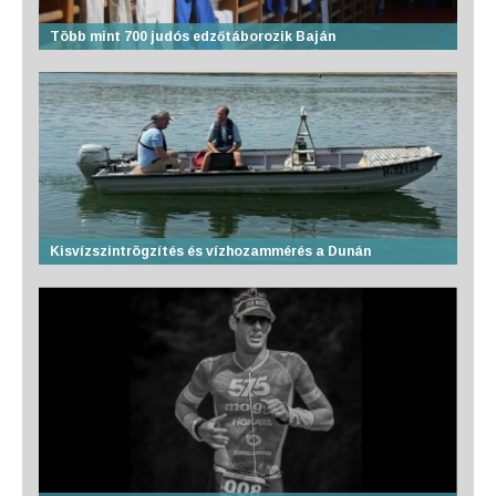
Több mint 700 judós edzőtáborozik Baján
Kisvízszintrögzítés és vízhozammérés a Dunán