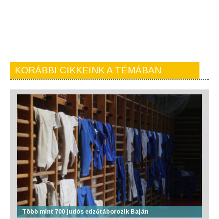
KORÁBBI CIKKEINK A TÉMÁBAN
Több mint 700 judós edzőtáborozik Baján