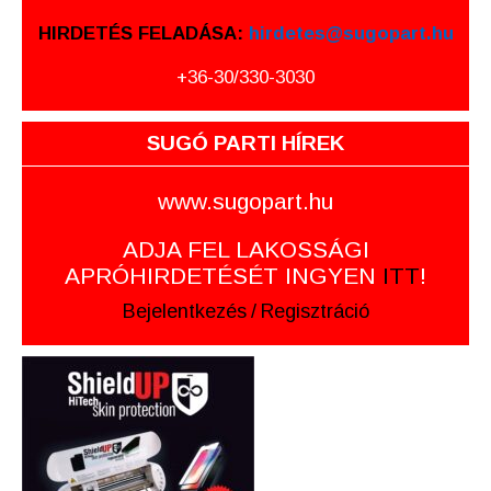
HIRDETÉS FELADÁSA:
hirdetes@sugopart.hu
+36-30/330-3030
SUGÓ PARTI HÍREK
www.sugopart.hu
ADJA FEL LAKOSSÁGI
APRÓHIRDETÉSÉT INGYEN
ITT
!
Bejelentkezés
/
Regisztráció