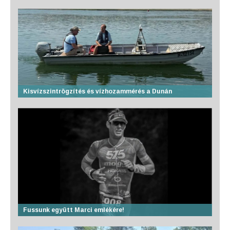
Kisvízszintrögzítés és vízhozammérés a Dunán
Fussunk együtt Marci emlékére!