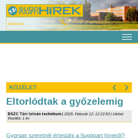
‹
›
KÖZÉLET
Eltorlódtak a győzelemig
BSZC Türr István technikum
|
2025. Feburár 12. 12:22:53 | Utolsó
frissítés: 1 év
Gyorsan szeretnél értesülni a Sugópart híreiről?