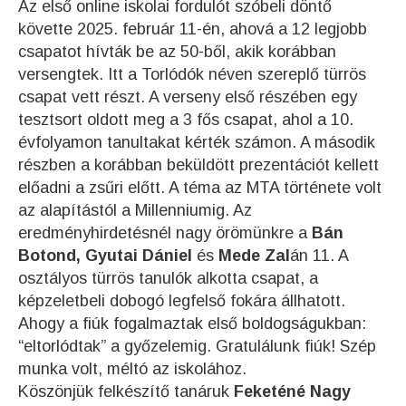
Az első online iskolai fordulót szóbeli döntő
követte 2025. február 11-én, ahová a 12 legjobb
csapatot hívták be az 50-ből, akik korábban
versengtek. Itt a Torlódók néven szereplő türrös
csapat vett részt. A verseny első részében egy
tesztsort oldott meg a 3 fős csapat, ahol a 10.
évfolyamon tanultakat kérték számon. A második
részben a korábban beküldött prezentációt kellett
előadni a zsűri előtt. A téma az MTA története volt
az alapítástól a Millenniumig. Az
eredményhirdetésnél nagy örömünkre a
Bán
Botond, Gyutai Dániel
és
Mede Zal
án 11. A
osztályos türrös tanulók alkotta csapat, a
képzeletbeli dobogó legfelső fokára állhatott.
Ahogy a fiúk fogalmaztak első boldogságukban:
“eltorlódtak” a győzelemig. Gratulálunk fiúk! Szép
munka volt, méltó az iskolához.
Köszönjük felkészítő tanáruk
Feketéné Nagy