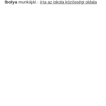
Ibolya
munkáját.-
írta az iskola közösségi oldala