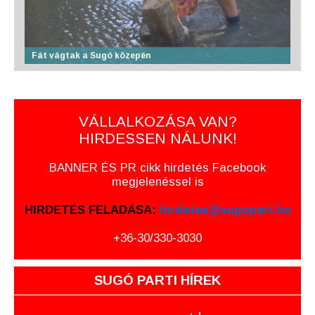
Fát vágtak a Sugó közepén
VÁLLALKOZÁSA VAN?
HIRDESSEN NÁLUNK!
BANNER ÉS PR cikk hirdetés Facebook
megjelenéssel is
HIRDETÉS FELADÁSA:
hirdetes@sugopart.hu
+36-30/330-3030
SUGÓ PARTI HÍREK