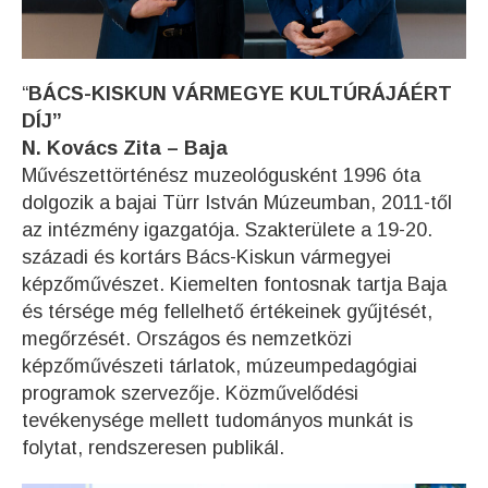
“
BÁCS-KISKUN VÁRMEGYE KULTÚRÁJÁÉRT
DÍJ”
N. Kovács Zita – Baja
Művészettörténész muzeológusként 1996 óta
dolgozik a bajai Türr István Múzeumban, 2011-től
az intézmény igazgatója. Szakterülete a 19-20.
századi és kortárs Bács-Kiskun vármegyei
képzőművészet. Kiemelten fontosnak tartja Baja
és térsége még fellelhető értékeinek gyűjtését,
megőrzését. Országos és nemzetközi
képzőművészeti tárlatok, múzeumpedagógiai
programok szervezője. Közművelődési
tevékenysége mellett tudományos munkát is
folytat, rendszeresen publikál.