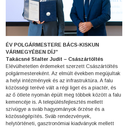
ÉV POLGÁRMESTERE BÁCS-KISKUN
VÁRMEGYÉBEN DÍJ”
Takácsné Stalter Judit – Császártöltés
Elévülhetetlen érdemeket szerzett Császártöltés
polgármestereként. Az elmúlt években megújultak
a helyi intézmények és az infrastruktúra. A falu
közösségi terévé vált a régi liget és a piactér, és
az ő ötlete nyomán épült meg többek között a falu
kemencéje is. A településfejlesztés mellett
szívügye a sváb hagyományok őrzése és a
közösségépítés. Sváb rendezvények,
helytörténeti, gasztronómiai kiadványok mellett