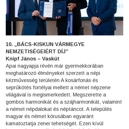
10. „BÁCS-KISKUN VÁRMEGYE
NEMZETISÉGEIÉRT DÍJ”
Knipf János – Vaskút
Apai nagyapja révén már gyermekkorában
meghatározó élményeket szerzett a népi
kézművesség területén A kosárfonás és
seprűkötés fortélyai mellett a német népzene
világával is megismerkedett. Megszerette a
gombos harmonikát és a szájharmonikát, valamint
a német népdalokat és néptáncot. A település
magyar és német kórusában egyaránt
kamatoztatja zenei tehetségét. Ezen kívül