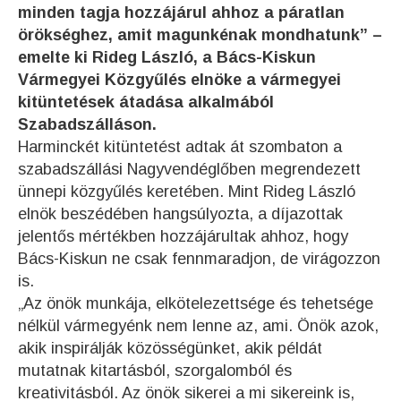
minden tagja hozzájárul ahhoz a páratlan
örökséghez, amit magunkénak mondhatunk” –
emelte ki Rideg László, a Bács-Kiskun
Vármegyei Közgyűlés elnöke a vármegyei
kitüntetések átadása alkalmából
Szabadszálláson.
Harminckét kitüntetést adtak át szombaton a
szabadszállási Nagyvendéglőben megrendezett
ünnepi közgyűlés keretében. Mint Rideg László
elnök beszédében hangsúlyozta, a díjazottak
jelentős mértékben hozzájárultak ahhoz, hogy
Bács-Kiskun ne csak fennmaradjon, de virágozzon
is.
„Az önök munkája, elkötelezettsége és tehetsége
nélkül vármegyénk nem lenne az, ami. Önök azok,
akik inspirálják közösségünket, akik példát
mutatnak kitartásból, szorgalomból és
kreativitásból. Az önök sikerei a mi sikereink is,