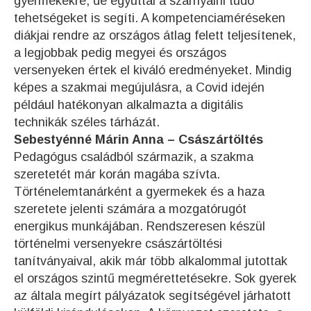
gyermekekre, de egyúttal a szárnyalni tudó
tehetségeket is segíti. A kompetenciaméréseken
diákjai rendre az országos átlag felett teljesítenek,
a legjobbak pedig megyei és országos
versenyeken értek el kiváló eredményeket. Mindig
képes a szakmai megújulásra, a Covid idején
például hatékonyan alkalmazta a digitális
technikák széles tárházát.
Sebestyénné Márin Anna – Császártöltés
Pedagógus családból származik, a szakma
szeretetét már korán magába szívta.
Történelemtanárként a gyermekek és a haza
szeretete jelenti számára a mozgatórugót
energikus munkájában. Rendszeresen készül
történelmi versenyekre császártöltési
tanítványaival, akik már több alkalommal jutottak
el országos szintű megmérettetésekre. Sok gyerek
az általa megírt pályázatok segítségével járhatott