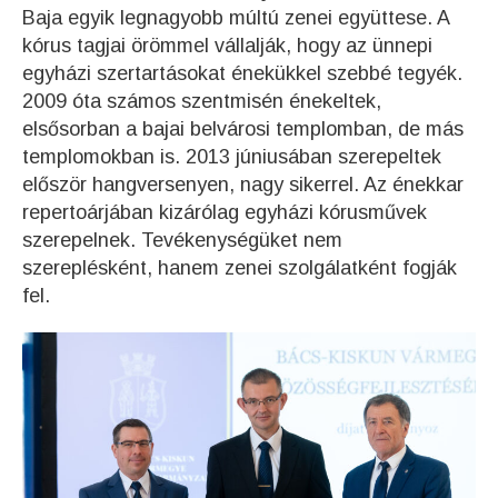
Baja egyik legnagyobb múltú zenei együttese. A
kórus tagjai örömmel vállalják, hogy az ünnepi
egyházi szertartásokat énekükkel szebbé tegyék.
2009 óta számos szentmisén énekeltek,
elsősorban a bajai belvárosi templomban, de más
templomokban is. 2013 júniusában szerepeltek
először hangversenyen, nagy sikerrel. Az énekkar
repertoárjában kizárólag egyházi kórusművek
szerepelnek. Tevékenységüket nem
szereplésként, hanem zenei szolgálatként fogják
fel.