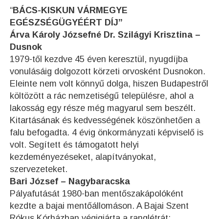
“
BÁCS-KISKUN VÁRMEGYE
EGÉSZSÉGÜGYÉÉRT DÍJ”
Árva Károly Józsefné Dr. Szilágyi Krisztina –
Dusnok
1979-től kezdve 45 éven keresztül, nyugdíjba
vonulásáig dolgozott körzeti orvosként Dusnokon.
Eleinte nem volt könnyű dolga, hiszen Budapestről
költözött a rác nemzetiségű településre, ahol a
lakosság egy része még magyarul sem beszélt.
Kitartásának és kedvességének köszönhetően a
falu befogadta. 4 évig önkormányzati képviselő is
volt. Segített és támogatott helyi
kezdeményezéseket, alapítványokat,
szervezeteket.
Bari József – Nagybaracska
Pályafutását 1980-ban mentőszakápolóként
kezdte a bajai mentőállomáson. A Bajai Szent
Rókus Kórházban végigjárta a ranglétrát: