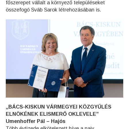
főszerepet vállalt a környező településeket
összefogó Sváb Sarok létrehozásában is.
„BÁCS-KISKUN VÁRMEGYEI KÖZGYŰLÉS
ELNÖKÉNEK ELISMERŐ OKLEVELE”
Umenhoffer Pál – Hajós
Több évtizede elkötelezett híve a naiv