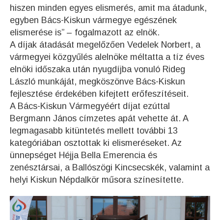
hiszen minden egyes elismerés, amit ma átadunk,
egyben Bács-Kiskun vármegye egészének
elismerése is” – fogalmazott az elnök.
A díjak átadását megelőzően Vedelek Norbert, a
vármegyei közgyűlés alelnöke méltatta a tíz éves
elnöki időszaka után nyugdíjba vonuló Rideg
László munkáját, megköszönve Bács-Kiskun
fejlesztése érdekében kifejtett erőfeszítéseit.
A Bács-Kiskun Vármegyéért díjat ezúttal
Bergmann János címzetes apát vehette át. A
legmagasabb kitüntetés mellett további 13
kategóriában osztottak ki elismeréseket. Az
ünnepséget Héjja Bella Emerencia és
zenésztársai, a Ballószögi Kincsecskék, valamint a
helyi Kiskun Népdalkör műsora színesítette.