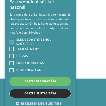
Ez a weboldal sütiket
használ
Ez a weboldal sütiket használ a felhasználói
élmény javítása érdekében. A weboldalunk
használatával Ön hozzájárul az összes süti
használatához, a Cookie szabályzatunknak
megfelelően.
Bővebben
ELENGEDHETETLENÜL
SZÜKSÉGES
TELJESÍTMÉNY
CÉLZÁS
FUNKCIONALITÁS
BESOROLATLAN
ÖSSZES ELFOGADÁSA
Impresszum
Médiajánlat
ÖSSZES ELUTASÍTÁSA
Felhasználási feltételek
Panaszkezelési nyilatkozat
RÉSZLETEK MEGJELENÍTÉSE
Kapcsolat