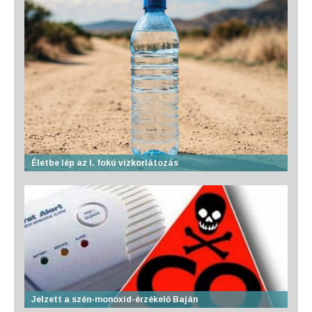
Életbe lép az I. fokú vízkorlátozás
Jelzett a szén-monoxid-érzékelő Baján