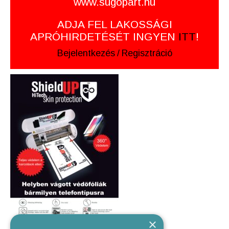
www.sugopart.hu
ADJA FEL LAKOSSÁGI
APRÓHIRDETÉSÉT INGYEN
ITT
!
Bejelentkezés
/
Regisztráció
×