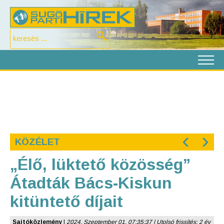
‹
›
KÖZÉLET
„Élő, lüktető közösség”
Átadták Bács-Kiskun
kitüntető díjait
Sajtóközlemény
|
2024. Szeptember 01. 07:35:37 | Utolsó frissítés: 2 év