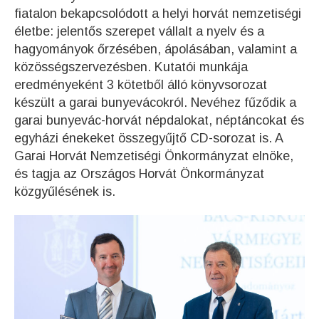
fiatalon bekapcsolódott a helyi horvát nemzetiségi
életbe: jelentős szerepet vállalt a nyelv és a
hagyományok őrzésében, ápolásában, valamint a
közösségszervezésben. Kutatói munkája
eredményeként 3 kötetből álló könyvsorozat
készült a garai bunyevácokról. Nevéhez fűződik a
garai bunyevác-horvát népdalokat, néptáncokat és
egyházi énekeket összegyűjtő CD-sorozat is. A
Garai Horvát Nemzetiségi Önkormányzat elnöke,
és tagja az Országos Horvát Önkormányzat
közgyűlésének is.