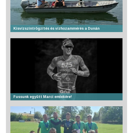
Kisvízszintrögzítés és vízhozammérés a Dunán
Fussunk együtt Marci emlékére!