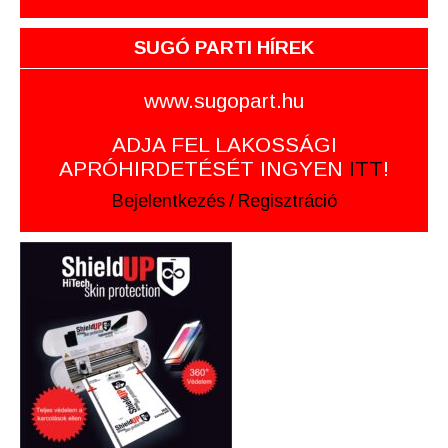
SUGÓ PARTI HÍREK
www.sugopart.hu
ADJA FEL LAKOSSÁGI
APRÓHIRDETÉSÉT INGYEN
ITT
!
Bejelentkezés
/
Regisztráció