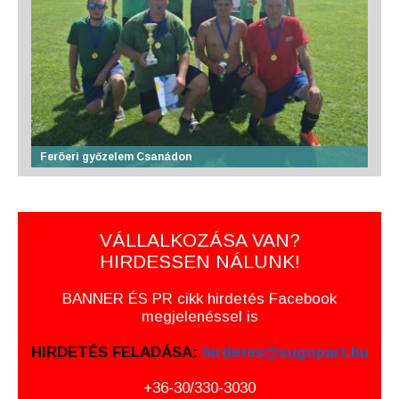
Feröeri győzelem Csanádon
VÁLLALKOZÁSA VAN?
HIRDESSEN NÁLUNK!
BANNER ÉS PR cikk hirdetés Facebook
megjelenéssel is
HIRDETÉS FELADÁSA:
hirdetes@sugopart.hu
+36-30/330-3030