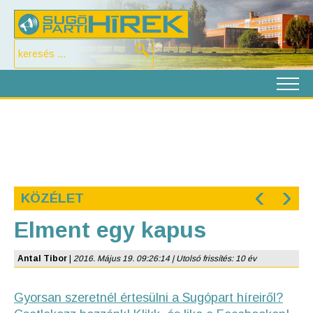
‹
›
KÖZÉLET
Elment egy kapus
Antal Tibor
|
2016. Május 19. 09:26:14 | Utolsó frissítés: 10 év
Gyorsan szeretnél értesülni a Sugópart híreiről?