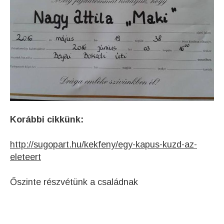
Korábbi cikkünk:
http://sugopart.hu/kekfeny/egy-kapus-kuzd-az-
eleteert
Őszinte részvétünk a családnak