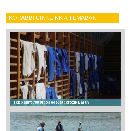
KORÁBBI CIKKEINK A TÉMÁBAN
Több mint 700 judós edzőtáborozik Baján