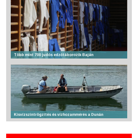
Több mint 700 judós edzőtáborozik Baján
Kisvízszintrögzítés és vízhozammérés a Dunán