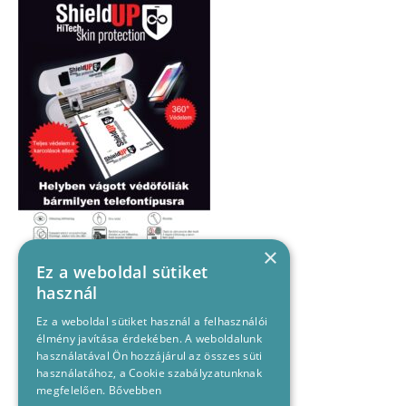
×
Ez a weboldal sütiket
használ
Ez a weboldal sütiket használ a felhasználói
élmény javítása érdekében. A weboldalunk
használatával Ön hozzájárul az összes süti
használatához, a Cookie szabályzatunknak
megfelelően.
Bővebben