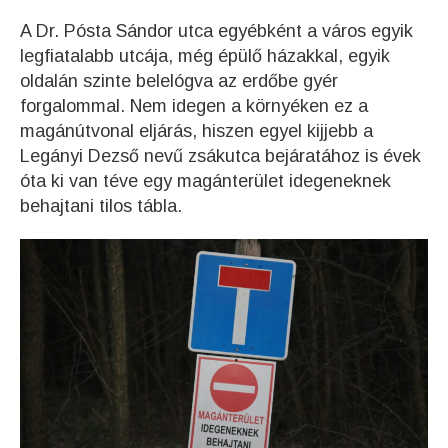
A Dr. Pósta Sándor utca egyébként a város egyik
legfiatalabb utcája, még épülő házakkal, egyik
oldalán szinte belelógva az erdőbe gyér
forgalommal. Nem idegen a környéken ez a
magánútvonal eljárás, hiszen egyel kijjebb a
Legányi Dezső nevű zsákutca bejáratához is évek
óta ki van téve egy magánterület idegeneknek
behajtani tilos tábla.