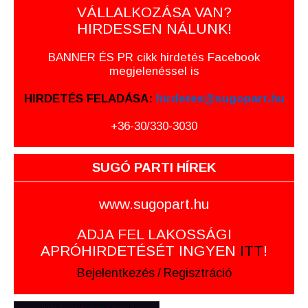
VÁLLALKOZÁSA VAN?
HIRDESSEN NÁLUNK!
BANNER ÉS PR cikk hirdetés Facebook
megjelenéssel is
HIRDETÉS FELADÁSA:
hirdetes@sugopart.hu
+36-30/330-3030
SUGÓ PARTI HÍREK
www.sugopart.hu
ADJA FEL LAKOSSÁGI
APRÓHIRDETÉSÉT INGYEN
ITT
!
Bejelentkezés
/
Regisztráció