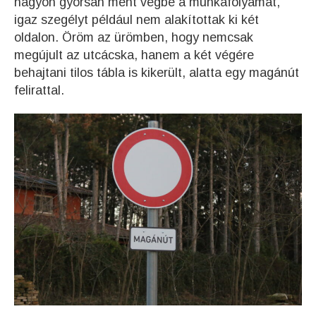
nagyon gyorsan ment végbe a munkafolyamat,
igaz szegélyt például nem alakítottak ki két
oldalon. Öröm az ürömben, hogy nemcsak
megújult az utcácska, hanem a két végére
behajtani tilos tábla is kikerült, alatta egy magánút
felirattal.