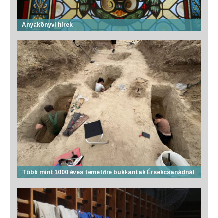
Anyakönyvi hírek
Több mint 1000 éves temetőre bukkantak Érsekcsanádnál