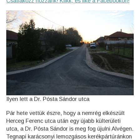
Csatlakozz hozzánk! Klikk, és like a Facebookon!
Ilyen lett a Dr. Pósta Sándor utca
Pár hete vettük észre, hogy a nemrég elkészült
Herceg Ferenc utca után egy újabb külterületi
utca, a Dr. Pósta Sándor is meg fog újulni Alvégen.
Tegnapi karácsonyi lemozgásos kerékpártúránkon