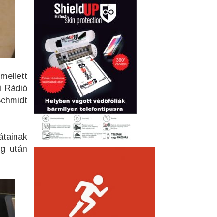
mellett
i Rádió
Schmidt
átainak
ég után