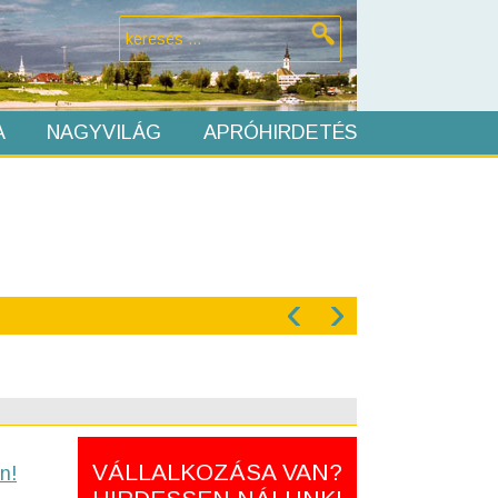
A
NAGYVILÁG
APRÓHIRDETÉS
‹
›
VÁLLALKOZÁSA VAN?
n!