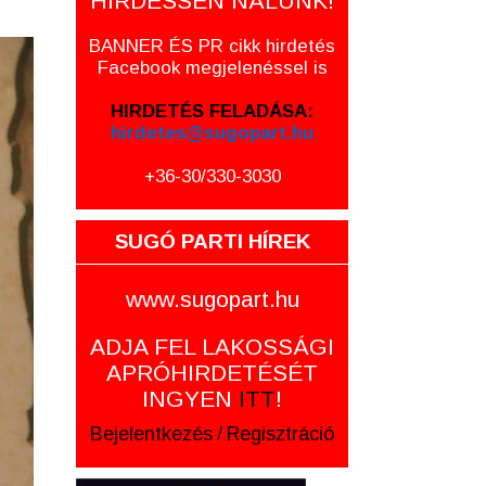
HIRDESSEN NÁLUNK!
BANNER ÉS PR cikk hirdetés
Facebook megjelenéssel is
HIRDETÉS FELADÁSA:
hirdetes@sugopart.hu
+36-30/330-3030
SUGÓ PARTI HÍREK
www.sugopart.hu
ADJA FEL LAKOSSÁGI
APRÓHIRDETÉSÉT
INGYEN
ITT
!
Bejelentkezés
/
Regisztráció