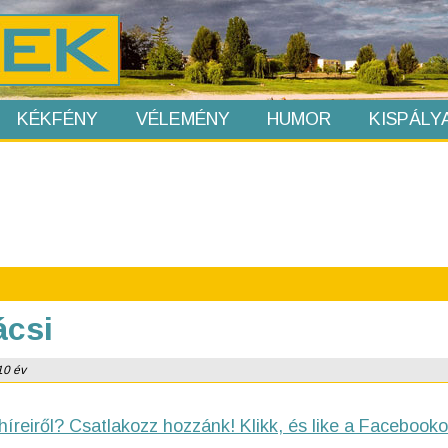
KÉKFÉNY
VÉLEMÉNY
HUMOR
KISPÁLY
ácsi
10 év
híreiről? Csatlakozz hozzánk! Klikk, és like a Facebooko