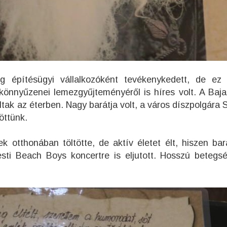
ig építésügyi vállalkozóként tevékenykedett, de ez 
könnyűzenei lemezgyűjteményéről is híres volt. A Baja
tak az éterben. Nagy barátja volt, a város díszpolgára 
öttünk.
k otthonában töltötte, de aktív életet élt, hiszen bar
sti Beach Boys koncertre is eljutott. Hosszú betegs