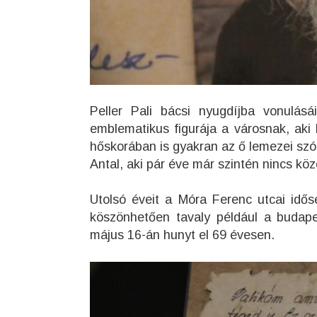
Peller Pali bácsi nyugdíjba vonulásá
emblematikus figurája a városnak, aki 
hőskorában is gyakran az ő lemezei szól
Antal, aki pár éve már szintén nincs köz
Utolsó éveit a Móra Ferenc utcai időse
köszönhetően tavaly például a budape
május 16-án hunyt el 69 évesen.