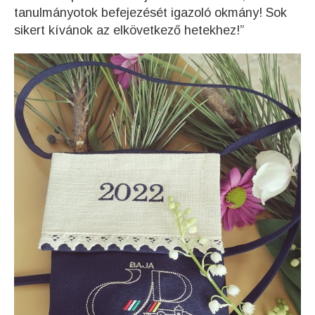
tanulmányotok befejezését igazoló okmány! Sok
sikert kívánok az elkövetkező hetekhez!”