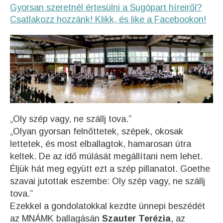
Gyorsan szeretnél értesülni a Sugópart híreiről?
Csatlakozz hozzánk! Klikk, és like a Facebookon!
„Oly szép vagy, ne szállj tova.”
„Olyan gyorsan felnőttetek, szépek, okosak
lettetek, és most elballagtok, hamarosan útra
keltek. De az idő múlását megállítani nem lehet.
Éljük hát meg együtt ezt a szép pillanatot. Goethe
szavai jutottak eszembe: Oly szép vagy, ne szállj
tova.”
Ezekkel a gondolatokkal kezdte ünnepi beszédét
az MNÁMK ballagásán
Szauter Terézia
, az