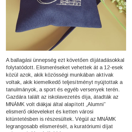
A ballagási ünnepség ezt követően díjátadásokkal
folytatódott. Elismeréseket vehettek át a 12-esek
közül azok, akik közösségi munkában aktívak
voltak, akik kiemelkedő teljesítményt nyújtottak a
tanulmányok, a sport és egyéb versenyek terén.
Gazdára talált az iskolavezetés díja, átadták az
MNÁMK volt diákjai által alapított „Alumni”
elismerő okleveleket és ketten városi
kitüntetésben is részesültek. Végül az MNÁMK
legrangosabb elismerését, a kuratóriumi díjat