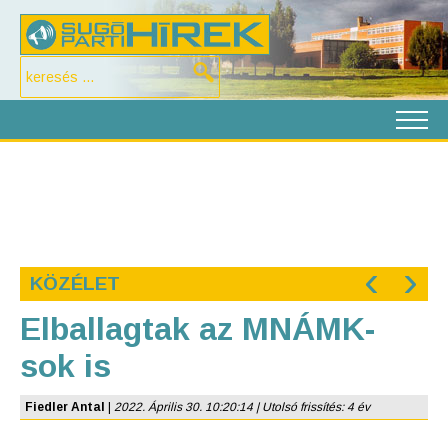
‹
›
KÖZÉLET
Elballagtak az MNÁMK-
sok is
Fiedler Antal
|
2022. Április 30. 10:20:14 | Utolsó frissítés: 4 év