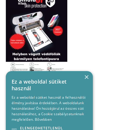
×
Ez a weboldal sütiket
használ
Ez a weboldal sütiket használ a felhasználói
élmény javítása érdekében. A weboldalunk
használatával Ön hozzájárul az összes süti
használatához, a Cookie szabályzatunknak
megfelelően.
Bővebben
ELENGEDHETETLENÜL