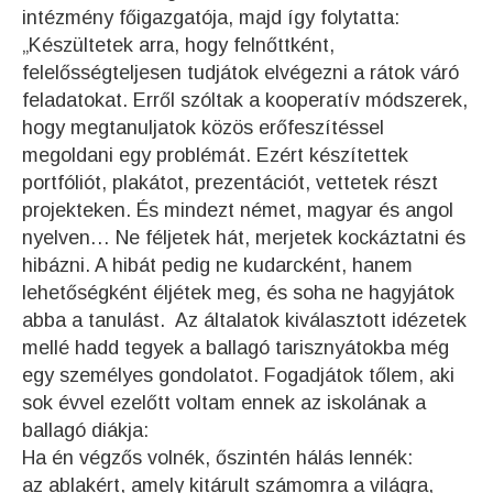
intézmény főigazgatója, majd így folytatta:
„Készültetek arra, hogy felnőttként,
felelősségteljesen tudjátok elvégezni a rátok váró
feladatokat. Erről szóltak a kooperatív módszerek,
hogy megtanuljatok közös erőfeszítéssel
megoldani egy problémát. Ezért készítettek
portfóliót, plakátot, prezentációt, vettetek részt
projekteken. És mindezt német, magyar és angol
nyelven… Ne féljetek hát, merjetek kockáztatni és
hibázni. A hibát pedig ne kudarcként, hanem
lehetőségként éljétek meg, és soha ne hagyjátok
abba a tanulást. Az általatok kiválasztott idézetek
mellé hadd tegyek a ballagó tarisznyátokba még
egy személyes gondolatot. Fogadjátok tőlem, aki
sok évvel ezelőtt voltam ennek az iskolának a
ballagó diákja:
Ha én végzős volnék, őszintén hálás lennék:
az ablakért, amely kitárult számomra a világra,