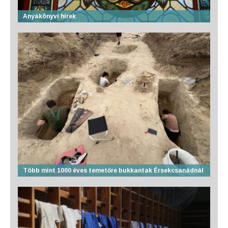
Anyakönyvi hírek
Több mint 1000 éves temetőre bukkantak Érsekcsanádnál