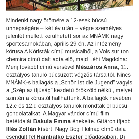
Mindenki nagy örömére a 12-esek búcsú
ünnepségére – két év után – végre személyes
jelenlét mellett kerülhetett sor az MNÁMK nagy
sportcsarnokában, április 29-én. Az intézmény
kórusa A Kóristák című musicalből, a Vois sur ton
chemira című dalt adta elő, majd Léhi Magdolna:
Menj tovább! című versével
Mészáros Anna,
11.
osztályos tanuló búcsúzott végzős társaitól. Nincs
MNÁMK-s ballagás a „Schön ist die Jugend” vagyis
a „Szép az ifjúság” kezdetű örökzöld nélkül, melyet
szintén a kórustól hallhattunk. A ballagók nevében
12.c és 12.d osztályos tanulók mondták el búcsú-
gondolataikat. A Magyar vándor című film
betétdalát
Bakula Emma
énekelte. Gitáron ifjabb
Illés Zoltán
kísért. Nagy Bogi Holnap című dala
csendült fel
Hambalkó Eszter
előadásában,
Di