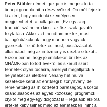
Peter Stübler
német igazgató is megosztotta
ünnepi gondolatait a részvevőkkel. Örömét fejezte
ki azért, hogy mindenki személyesen
megjelenhetett a ballagáson. „Ez egy szép
tradíció, számomra kicsit az őszi szalagavató
folytatása. Akkor azt mondtam nektek, most
ballagó diákoknak, hogy már nem vagytok
gyerekek. Felnőttetek és most, búcsúzásotok
alkalmából még az intézmény is díszbe öltözött.
Bízom benne, hogy jó emlékeket őriztek az
MNÁMK-ban töltött évekről és sikerült szert
tennetek olyan tudásra, amellyel megálljátok a
helyeteket az életben! Néhány hét múlva
kezetekbe kerül az érettségi bizonyítvány, de
remélhetőleg az itt köttetett barátságok, a közös
kirándulások és az egyéb közösségi programok –
olykor még egy-egy dolgozat is – legalább akkora
értéket képviselnek majd az életetekben, mint a