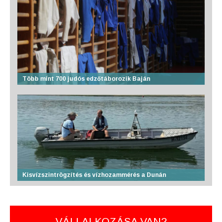
Több mint 700 judós edzőtáborozik Baján
Kisvízszintrögzítés és vízhozammérés a Dunán
VÁLLALKOZÁSA VAN?