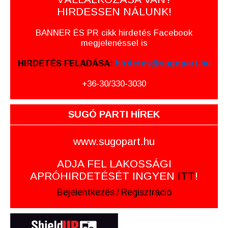
HIRDESSEN NÁLUNK!
BANNER ÉS PR cikk hirdetés Facebook
megjelenéssel is
HIRDETÉS FELADÁSA:
hirdetes@sugopart.hu
+36-30/330-3030
SUGÓ PARTI HÍREK
www.sugopart.hu
ADJA FEL LAKOSSÁGI
APRÓHIRDETÉSÉT INGYEN
ITT
!
Bejelentkezés
/
Regisztráció