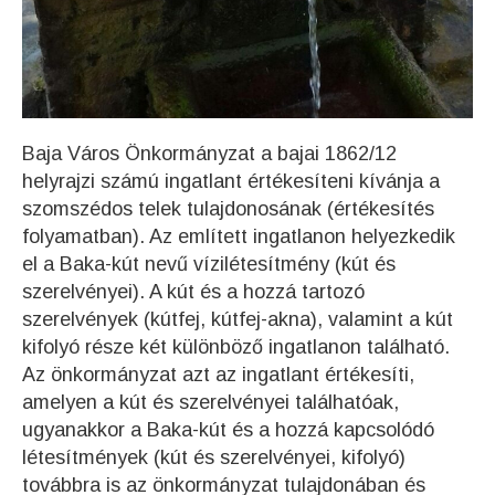
Baja Város Önkormányzat a bajai 1862/12
helyrajzi számú ingatlant értékesíteni kívánja a
szomszédos telek tulajdonosának (értékesítés
folyamatban). Az említett ingatlanon helyezkedik
el a Baka-kút nevű vízilétesítmény (kút és
szerelvényei). A kút és a hozzá tartozó
szerelvények (kútfej, kútfej-akna), valamint a kút
kifolyó része két különböző ingatlanon található.
Az önkormányzat azt az ingatlant értékesíti,
amelyen a kút és szerelvényei találhatóak,
ugyanakkor a Baka-kút és a hozzá kapcsolódó
létesítmények (kút és szerelvényei, kifolyó)
továbbra is az önkormányzat tulajdonában és