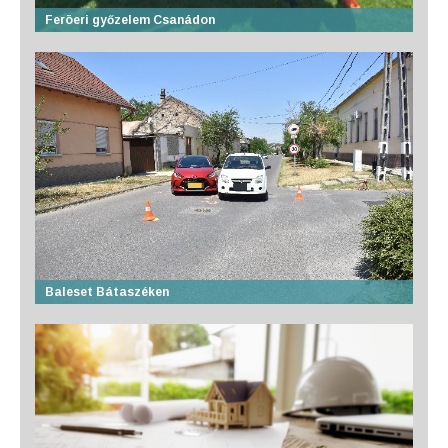
Feröeri győzelem Csanádon
Baleset Bátaszéken