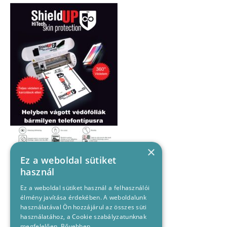
×
Ez a weboldal sütiket
használ
Ez a weboldal sütiket használ a felhasználói
élmény javítása érdekében. A weboldalunk
használatával Ön hozzájárul az összes süti
használatához, a Cookie szabályzatunknak
megfelelően.
Bővebben