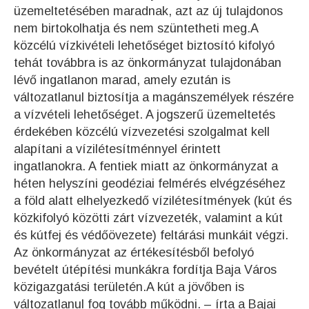
üzemeltetésében maradnak, azt az új tulajdonos
nem birtokolhatja és nem szüntetheti meg.A
közcélú vízkivételi lehetőséget biztosító kifolyó
tehát továbbra is az önkormányzat tulajdonában
lévő ingatlanon marad, amely ezután is
változatlanul biztosítja a magánszemélyek részére
a vízvételi lehetőséget. A jogszerű üzemeltetés
érdekében közcélú vízvezetési szolgalmat kell
alapítani a vízilétesítménnyel érintett
ingatlanokra. A fentiek miatt az önkormányzat a
héten helyszíni geodéziai felmérés elvégzéséhez
a föld alatt elhelyezkedő vízilétesítmények (kút és
közkifolyó közötti zárt vízvezeték, valamint a kút
és kútfej és védőövezete) feltárási munkáit végzi.
Az önkormányzat az értékesítésből befolyó
bevételt útépítési munkákra fordítja Baja Város
közigazgatási területén.A kút a jövőben is
változatlanul fog tovább működni. –
írta a Bajai