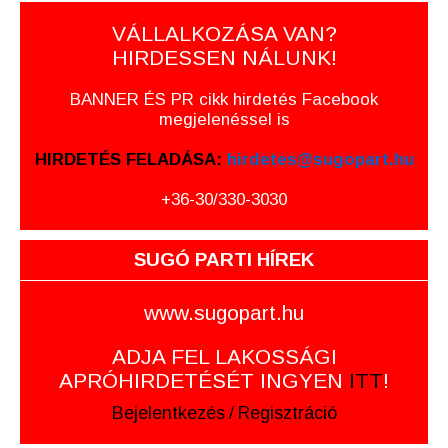
VÁLLALKOZÁSA VAN?
HIRDESSEN NÁLUNK!
BANNER ÉS PR cikk hirdetés Facebook
megjelenéssel is
HIRDETÉS FELADÁSA:
hirdetes@sugopart.hu
+36-30/330-3030
SUGÓ PARTI HÍREK
www.sugopart.hu
ADJA FEL LAKOSSÁGI
APRÓHIRDETÉSÉT INGYEN
ITT
!
Bejelentkezés
/
Regisztráció