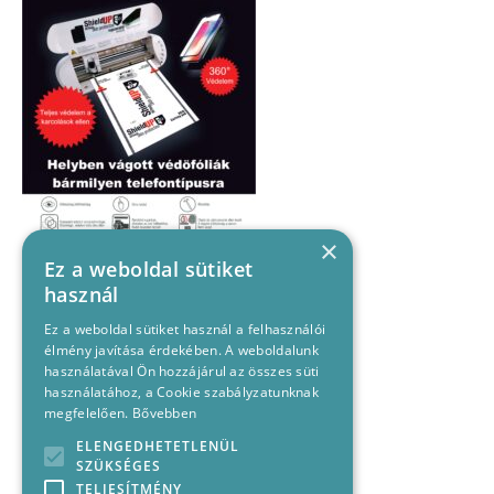
×
Ez a weboldal sütiket
használ
Ez a weboldal sütiket használ a felhasználói
élmény javítása érdekében. A weboldalunk
használatával Ön hozzájárul az összes süti
használatához, a Cookie szabályzatunknak
megfelelően.
Bővebben
ELENGEDHETETLENÜL
SZÜKSÉGES
TELJESÍTMÉNY