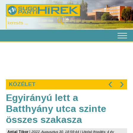
‹
›
KÖZÉLET
Egyirányú lett a
Batthyány utca szinte
összes szakasza
Antal Tibor
|
2022. Augusztus 30. 18:59:44 | Utolsó frissítés: 4 év