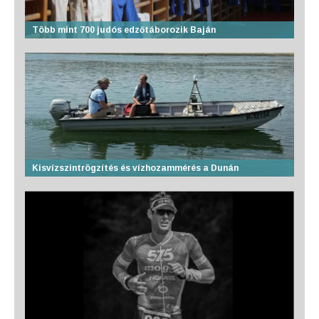
Több mint 700 judós edzőtáborozik Baján
Kisvízszintrögzítés és vízhozammérés a Dunán