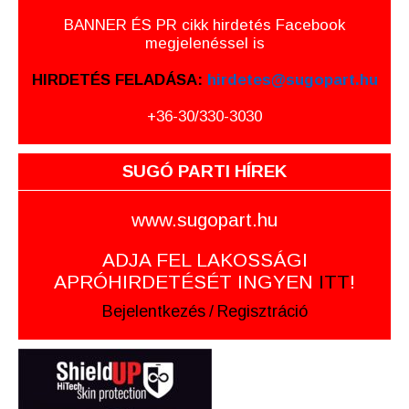
BANNER ÉS PR cikk hirdetés Facebook
megjelenéssel is
HIRDETÉS FELADÁSA:
hirdetes@sugopart.hu
+36-30/330-3030
SUGÓ PARTI HÍREK
www.sugopart.hu
ADJA FEL LAKOSSÁGI
APRÓHIRDETÉSÉT INGYEN
ITT
!
Bejelentkezés
/
Regisztráció