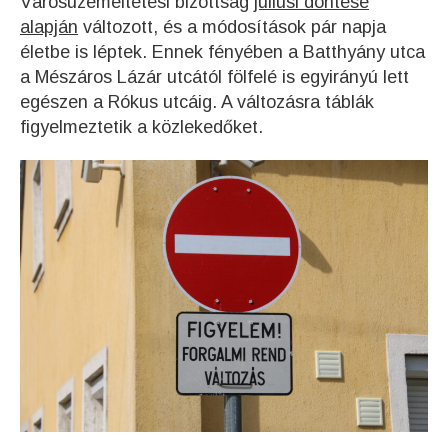
Városüzemeltetési bizottság
júliusi döntése
alapján
változott, és a módosítások pár napja
életbe is léptek. Ennek fényében a Batthyány utca
a Mészáros Lázár utcától fölfelé is egyirányú lett
egészen a Rókus utcáig. A változásra táblák
figyelmeztetik a közlekedőket.