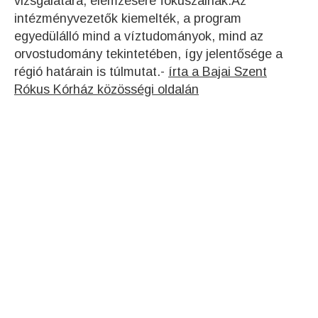
vizsgálatára, elemzésére fókuszálnak.Az
intézményvezetők kiemelték, a program
egyedülálló mind a víztudományok, mind az
orvostudomány tekintetében, így jelentősége a
régió határain is túlmutat.-
írta a Bajai Szent
Rókus Kórház közösségi oldalán