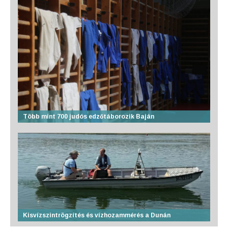
Több mint 700 judós edzőtáborozik Baján
Kisvízszintrögzítés és vízhozammérés a Dunán