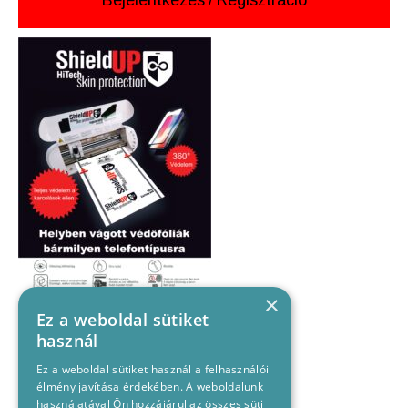
Bejelentkezés
/
Regisztráció
×
Ez a weboldal sütiket
használ
Ez a weboldal sütiket használ a felhasználói
élmény javítása érdekében. A weboldalunk
használatával Ön hozzájárul az összes süti