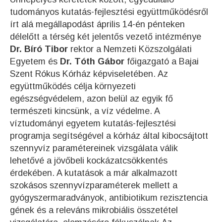
tudományos kutatás-fejlesztési együttműködésről
írt alá megállapodást április 14-én pénteken
délelőtt a térség két jelentős vezető intézménye
Dr. Bíró Tibor
rektor a Nemzeti Közszolgálati
Egyetem és
Dr. Tóth Gábor
főigazgató a Bajai
Szent Rókus Kórház képviseletében. Az
együttműködés célja környezeti
egészségvédelem, azon belül az egyik fő
természeti kincsünk, a víz védelme. A
víztudományi egyetem kutatás-fejlesztési
programja segítségével a kórház által kibocsájtott
szennyvíz paramétereinek vizsgálata válik
lehetővé a jövőbeli kockázatcsökkentés
érdekében. A kutatások a már alkalmazott
szokásos szennyvízparaméterek mellett a
gyógyszermaradványok, antibiotikum rezisztencia
gének és a releváns mikrobiális összetétel