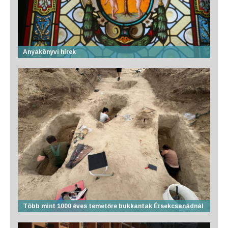
Anyakönyvi hírek
Több mint 1000 éves temetőre bukkantak Érsekcsanádnál