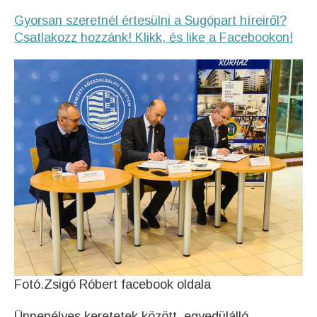
Gyorsan szeretnél értesülni a Sugópart híreiről?
Csatlakozz hozzánk! Klikk, és like a Facebookon!
Fotó.Zsigó Róbert facebook oldala
Ünnepélyes keretetek között, egyedülálló