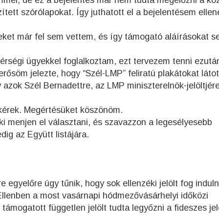
mmel, de ez a bejelentés már nem tudta megelőzni a kö
ített szórólapokat. Így juthatott el a bejelentésem
ellen
eket már fel sem vettem, és így támogató aláírásokat 
térségi ügyekkel foglalkoztam, ezt tervezem tenni ezután
rősöm jelezte, hogy “Szél-LMP” feliratú plakátokat látot
 azok Szél Bernadettre, az LMP miniszterelnök-jelöltjér
t kérek. Megértésüket köszönöm.
ki menjen el választani, és szavazzon a legesélyesebb
edig az Együtt listájára.
 egyelőre úgy tűnik, hogy sok ellenzéki jelölt fog induln
Ellenben a most vasárnapi hódmezővásárhelyi időközi
l támogatott független jelölt tudta legyőzni a fideszes jel