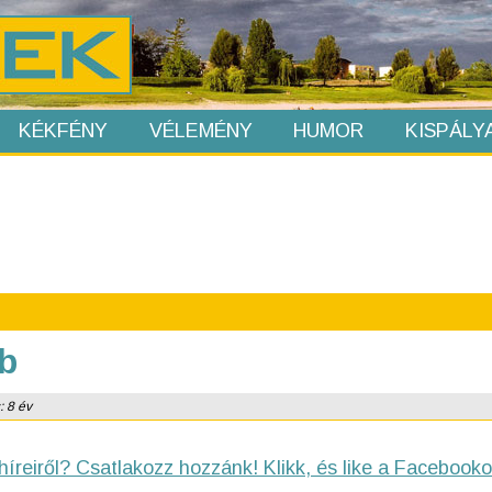
KÉKFÉNY
VÉLEMÉNY
HUMOR
KISPÁLY
bb
: 8 év
híreiről? Csatlakozz hozzánk! Klikk, és like a Facebooko