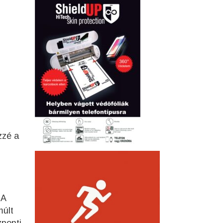
zzé a
 A
múlt