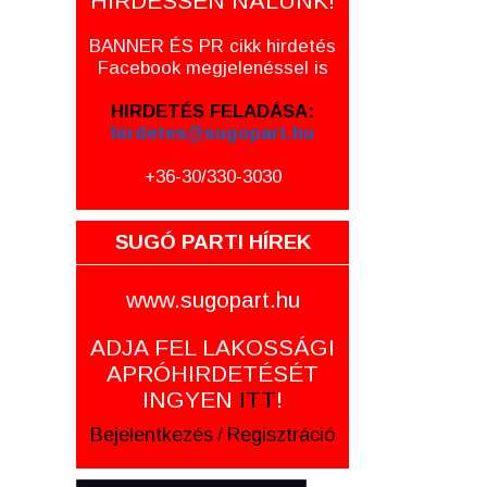
HIRDESSEN NÁLUNK!
BANNER ÉS PR cikk hirdetés
Facebook megjelenéssel is
HIRDETÉS FELADÁSA:
hirdetes@sugopart.hu
+36-30/330-3030
SUGÓ PARTI HÍREK
www.sugopart.hu
ADJA FEL LAKOSSÁGI
APRÓHIRDETÉSÉT
INGYEN
ITT
!
Bejelentkezés
/
Regisztráció