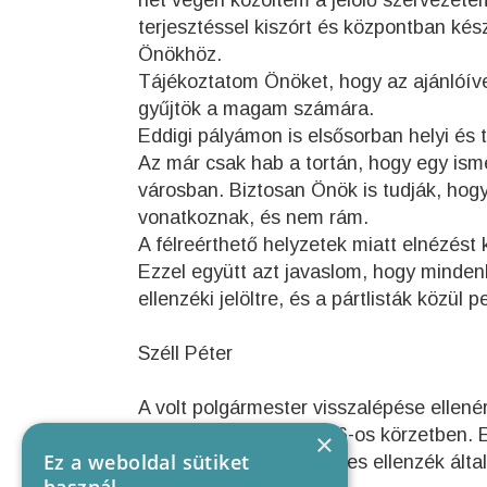
hét végén közöltem a jelölő szervezete
terjesztéssel kiszórt és központban kész
Önökhöz.
Tájékoztatom Önöket, hogy az ajánlóív
gyűjtök a magam számára.
Eddigi pályámon is elsősorban helyi és 
Az már csak hab a tortán, hogy egy isme
városban. Biztosan Önök is tudják, hogy
vonatkoznak, és nem rám.
A félreérthető helyzetek miatt elnézés
Ezzel együtt azt javaslom, hogy minden
ellenzéki jelöltre, és a pártlisták közül p
Széll Péter
A volt polgármester visszalépése ellenére
Bács – Kiskun megyei 6-os körzetben. 
×
Ez a weboldal sütiket
választással, ahol a teljes ellenzék álta