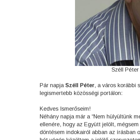
Széll Péte
Pár napja
Széll Péter
, a város korábbi 
legismertebb közösségi portálon:
Kedves Ismerőseim!
Néhány napja már a “Nem hülyültünk me
ellenére, hogy az Együtt jelölt, mégsem
döntésem indokairól abban az írásban ol