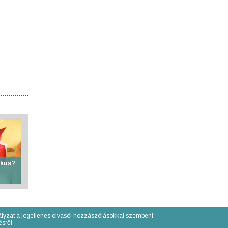
ikus?
lyzat a jogellenes olvasói hozzászólásokkal szembeni
́sről