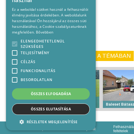
használ
hatalmas meglepetésre.
Ez a weboldal sütiket használ a felhasználói
élmény javítása érdekében. A weboldalunk
használatával Ön hozzájárul az összes süti
használatához, a Cookie szabályzatunknak
megfelelően.
Bővebben
ELENGEDHETETLENÜL
SZÜKSÉGES
TELJESÍTMÉNY
KORÁBBI CIKKEINK A TÉMÁBAN
CÉLZÁS
FUNKCIONALITÁS
BESOROLATLAN
ÖSSZES ELFOGADÁSA
Feröeri győzelem
Csanádon
Baleset Bátas
ÖSSZES ELUTASÍTÁSA
RÉSZLETEK MEGJELENÍTÉSE
Felhasználá
Impresszum
Médiajánlat
feltételek