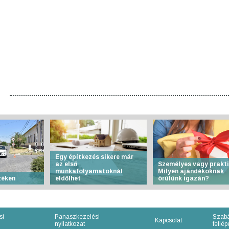
Egy építkezés sikere már
az első
Személyes vagy prakt
munkafolyamatoknál
Milyen ajándékoknak
zéken
eldőlhet
örülünk igazán?
si
Panaszkezelési
Szabá
Kapcsolat
nyilatkozat
fellépe