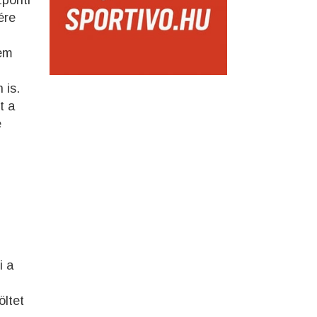
zponti
ére
sem
 is.
t a
e
i a
öltet