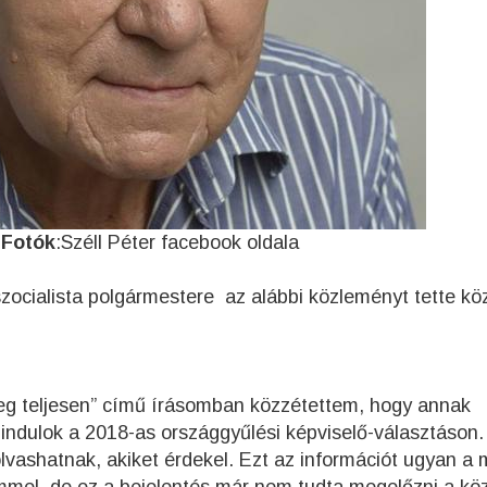
r
Fotók
:Széll Péter facebook oldala
szocialista polgármestere az alábbi közleményt tette kö
g teljesen” című írásomban közzétettem, hogy annak
 indulok a 2018-as országgyűlési képviselő-választáson.
vashatnak, akiket érdekel. Ezt az információt ugyan a 