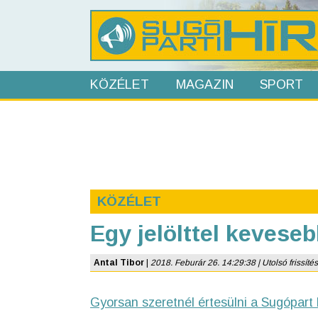
KÖZÉLET
MAGAZIN
SPORT
KÖZÉLET
Egy jelölttel kevese
Antal Tibor
|
2018. Feburár 26. 14:29:38 | Utolsó frissítés
Gyorsan szeretnél értesülni a Sugópart 