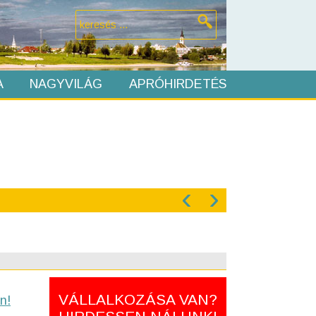
A
NAGYVILÁG
APRÓHIRDETÉS
‹
›
VÁLLALKOZÁSA VAN?
n!