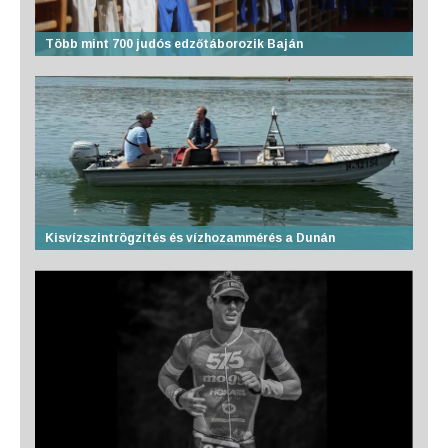
Több mint 700 judós edzőtáborozik Baján
Kisvízszintrögzítés és vízhozammérés a Dunán