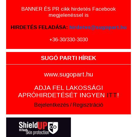
BANNER ÉS PR cikk hirdetés Facebook
megjelenéssel is
HIRDETÉS FELADÁSA:
hirdetes@sugopart.hu
+36-30/330-3030
SUGÓ PARTI HÍREK
www.sugopart.hu
ADJA FEL LAKOSSÁGI
APRÓHIRDETÉSÉT INGYEN
ITT
!
Bejelentkezés
/
Regisztráció