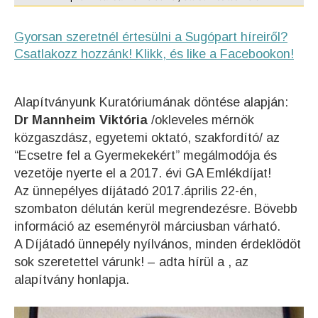
Gyorsan szeretnél értesülni a Sugópart híreiről?
Csatlakozz hozzánk! Klikk, és like a Facebookon!
Alapítványunk Kuratóriumának döntése alapján:
Dr Mannheim Viktória
/okleveles mérnök
közgaszdász, egyetemi oktató, szakfordító/ az
“Ecsetre fel a Gyermekekért” megálmodója és
vezetöje nyerte el a 2017. évi GA Emlékdíjat!
Az ünnepélyes díjátadó 2017.április 22-én,
szombaton délután kerül megrendezésre. Bövebb
információ az eseményröl márciusban várható.
A Díjátadó ünnepély nyílvános, minden érdeklödöt
sok szeretettel várunk! – adta hírül a , az
alapítvány honlapja.