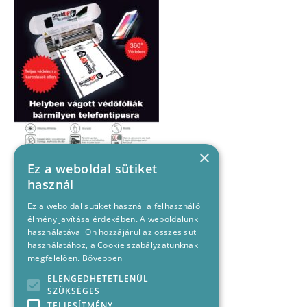
×
Ez a weboldal sütiket
használ
Ez a weboldal sütiket használ a felhasználói
élmény javítása érdekében. A weboldalunk
használatával Ön hozzájárul az összes süti
használatához, a Cookie szabályzatunknak
megfelelően.
Bővebben
ELENGEDHETETLENÜL
SZÜKSÉGES
TELJESÍTMÉNY