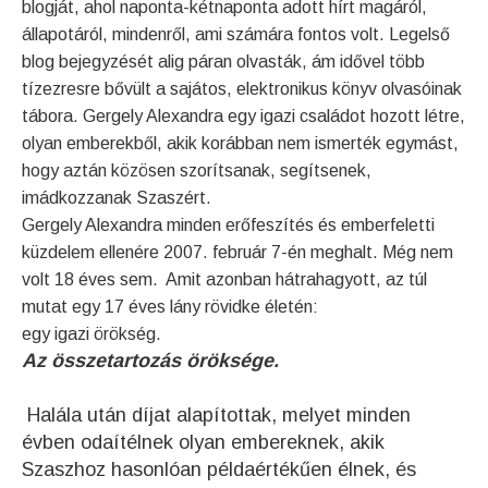
blogját, ahol
naponta-kétnaponta adott hírt magáról,
állapotáról, mindenről, ami számára fontos volt. Legelső
blog bejegyzését alig páran olvasták, ám idővel több
tízezresre bővült a sajátos, elektronikus könyv olvasóinak
tábora. Gergely Alexandra egy igazi családot hozott létre,
olyan emberekből, akik korábban nem ismerték egymást,
hogy aztán közösen szorítsanak, segítsenek,
imádkozzanak Szaszért.
Gergely Alexandra minden erőfeszítés és emberfeletti
küzdelem ellenére 2007. február 7-én meghalt. Még nem
volt 18 éves sem.
Amit azonban hátrahagyott, az túl
mutat egy 17 éves lány rövidke életén:
egy igazi örökség.
Az összetartozás öröksége.
Halála után díjat alapítottak, melyet minden
évben odaítélnek olyan embereknek, akik
Szaszhoz hasonlóan példaértékűen élnek, és