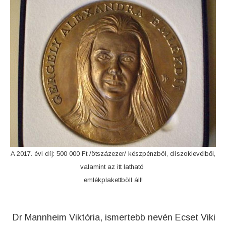
A 2017. évi díj: 500 000 Ft /ötszázezer/ készpénzböl, díszoklevélből,
valamint az itt latható
emlékplakettböll áll!
Dr Mannheim Viktória, ismertebb nevén Ecset Viki