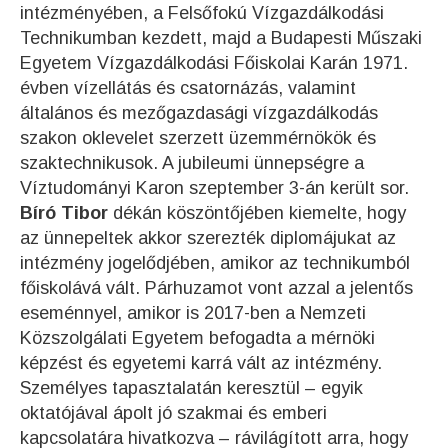
intézményében, a Felsőfokú Vízgazdálkodási
Technikumban kezdett, majd a Budapesti Műszaki
Egyetem Víz­gaz­dál­ko­dá­si Fő­is­ko­lai Ka­rán 1971.
évben vízellátás és csatornázás, valamint
általános és mezőgazdasági vízgazdálkodás
szakon oklevelet szerzett üzemmérnökök és
szaktechnikusok. A jubileumi ünnepségre a
Víztudományi Karon szeptember 3-án került sor.
Bíró Tibor
dékán köszöntőjében kiemelte, hogy
az ünnepeltek akkor szerezték diplomájukat az
intézmény jogelődjében, amikor az technikumból
főiskolává vált. Párhuzamot vont azzal a jelentős
eseménnyel, amikor is 2017-ben a Nemzeti
Közszolgálati Egyetem befogadta a mérnöki
képzést és egyetemi karrá vált az intézmény.
Személyes tapasztalatán keresztül – egyik
oktatójával ápolt jó szakmai és emberi
kapcsolatára hivatkozva – rávilágított arra, hogy