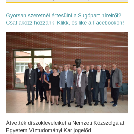
Gyorsan szeretnél értesülni a Sugópart híreiről?
Csatlakozz hozzánk! Klikk, és like a Facebookon!
Átvették díszokleveleiket a Nemzeti Közszolgálati
Egyetem Víztudományi Kar jogelőd