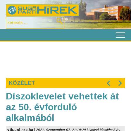
‹
›
KÖZÉLET
Díszoklevelet vehettek át
az 50. évforduló
alkalmából
vtk.uni-nke.hu
|
2021. Szeptember 07. 21:19:29 | Utolsó frissítés: 5 év