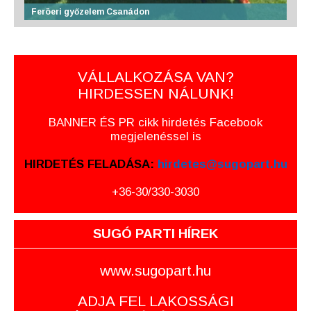
Feröeri győzelem Csanádon
VÁLLALKOZÁSA VAN?
HIRDESSEN NÁLUNK!
BANNER ÉS PR cikk hirdetés Facebook
megjelenéssel is
HIRDETÉS FELADÁSA:
hirdetes@sugopart.hu
+36-30/330-3030
SUGÓ PARTI HÍREK
www.sugopart.hu
ADJA FEL LAKOSSÁGI