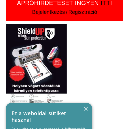
APRÓHIRDETÉSÉT INGYEN
ITT
!
Bejelentkezés
/
Regisztráció
×
Ez a weboldal sütiket
használ
Ez a weboldal sütiket használ a felhasználói