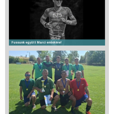
Fussunk együtt Marci emlékére!