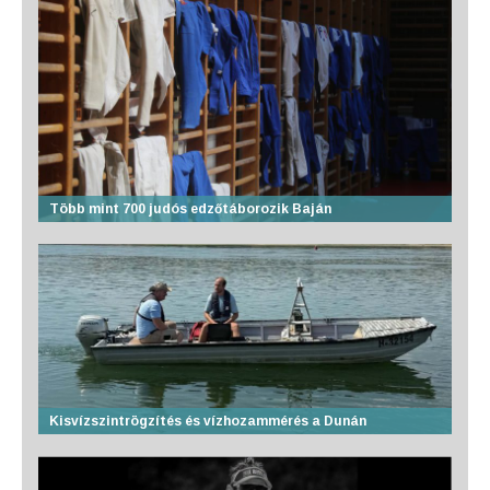
Több mint 700 judós edzőtáborozik Baján
Kisvízszintrögzítés és vízhozammérés a Dunán