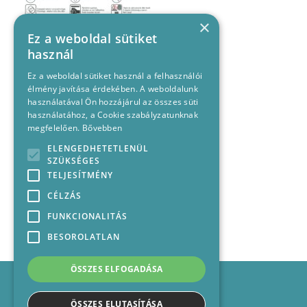
×
Ez a weboldal sütiket
használ
Ez a weboldal sütiket használ a felhasználói
élmény javítása érdekében. A weboldalunk
használatával Ön hozzájárul az összes süti
használatához, a Cookie szabályzatunknak
megfelelően.
Bővebben
ELENGEDHETETLENÜL
SZÜKSÉGES
TELJESÍTMÉNY
CÉLZÁS
FUNKCIONALITÁS
BESOROLATLAN
ÖSSZES ELFOGADÁSA
Impresszum
Médiajánlat
ÖSSZES ELUTASÍTÁSA
Felhasználási feltételek