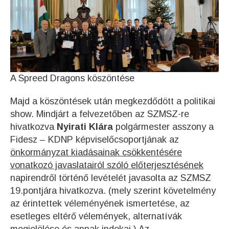
A Spreed Dragons köszöntése
Majd a köszöntések után megkezdődött a politikai
show. Mindjárt a felvezetőben az SZMSZ-re
hivatkozva
Nyirati Klára
polgármester asszony a
Fidesz – KDNP képviselőcsoportjának az
önkormányzat kiadásainak csökkentésére
vonatkozó javaslatairól szóló előterjesztésének
napirendről történő levételét javasolta az SZMSZ
19.pontjára hivatkozva. (mely szerint követelmény
az érintettek véleményének ismertetése, az
esetleges eltérő vélemények, alternatívák