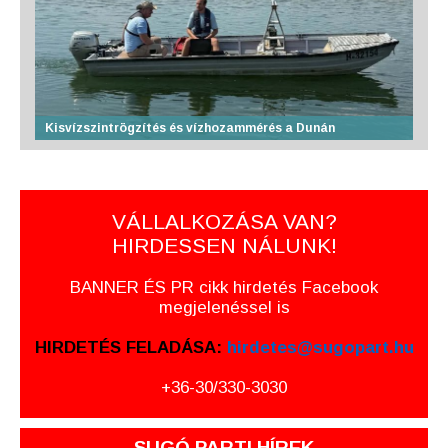
Kisvízszintrögzítés és vízhozammérés a Dunán
VÁLLALKOZÁSA VAN?
HIRDESSEN NÁLUNK!
BANNER ÉS PR cikk hirdetés Facebook
megjelenéssel is
HIRDETÉS FELADÁSA:
hirdetes@sugopart.hu
+36-30/330-3030
SUGÓ PARTI HÍREK