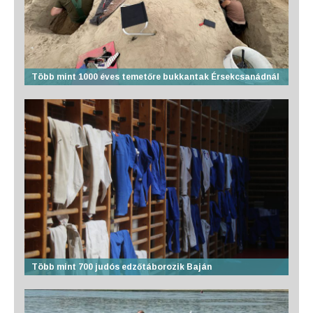
Több mint 1000 éves temetőre bukkantak Érsekcsanádnál
Több mint 700 judós edzőtáborozik Baján