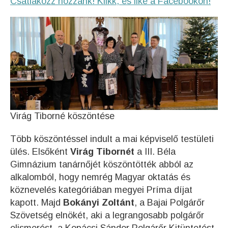
Csatlakozz hozzánk! Klikk, és like a Facebookon!
Virág Tiborné köszöntése
Több köszöntéssel indult a mai képviselő testületi
ülés. Elsőként
Virág Tibornét
a III. Béla
Gimnázium tanárnőjét köszöntötték abból az
alkalomból, hogy nemrég Magyar oktatás és
köznevelés kategóriában megyei Príma díjat
kapott. Majd
Bokányi Zoltánt
, a Bajai Polgárőr
Szövetség elnökét, aki a legrangosabb polgárőr