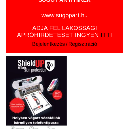
www.sugopart.hu
ADJA FEL LAKOSSÁGI
APRÓHIRDETÉSÉT INGYEN
ITT
!
Bejelentkezés
/
Regisztráció