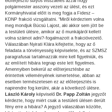
előterjesztő súlyos visszaélés azzal hogy
polgármester asszony vezeti az ülést, és ezt
Kormányhivatal előtt is meg fogja a Fidesz –
KDNP frakció vizsgáltatni. “Miről kérdeztem volna
meg mondjuk Búcsú Lajost, aki akkor sem jött be
a testületi ülésre, amikor az ő munkájáról kellett
volna számot adni?-fogalmazott a frakcióvezető.
Válaszában Nyirati Klára kifejtette, hogy az ő
feladata a törvényesség képviselete, és az SZMSZ
paragrafusai tartalmazzák mire kell figyelniük, és
az említett hibára tegnap este lett figyelmes.
Amennyiben bekerül az előterjesztésbe az
érintettek véleményének ismertetése, abban az
esetben természetesen ez az előterjesztés is
napirendre fog kerülni, akár a következő ülésre.
László Károly
képviselő
Dr. Papp Zoltán
jegyzőt
kérdezte, hogy miért csak a testületi ülésen derült
fény erre a hibára? A jegyző válaszában közölte,