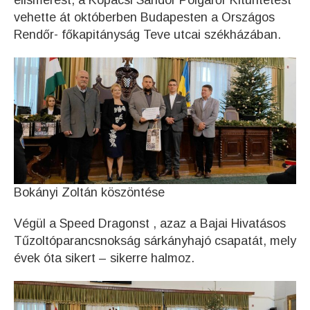
elismerést, a Kopácsi Sándor Polgárőr Kitüntetést
vehette át októberben Budapesten a Országos
Rendőr- főkapitányság Teve utcai székházában.
Bokányi Zoltán köszöntése
Végül a Speed Dragonst , azaz a Bajai Hivatásos
Tűzoltóparancsnokság sárkányhajó csapatát, mely
évek óta sikert – sikerre halmoz.