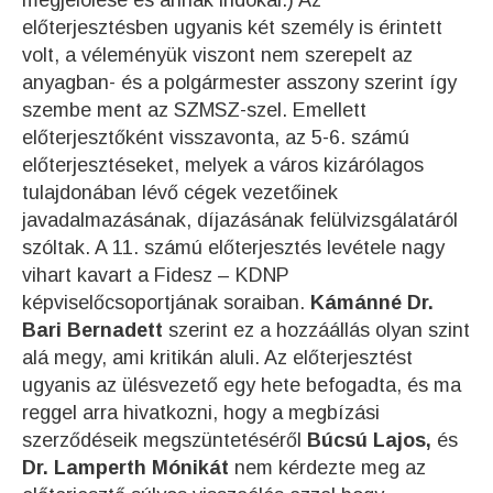
megjelölése és annak indokai.) Az
előterjesztésben ugyanis két személy is érintett
volt, a véleményük viszont nem szerepelt az
anyagban- és a polgármester asszony szerint így
szembe ment az SZMSZ-szel. Emellett
előterjesztőként visszavonta, az 5-6. számú
előterjesztéseket, melyek a város kizárólagos
tulajdonában lévő cégek vezetőinek
javadalmazásának, díjazásának felülvizsgálatáról
szóltak. A 11. számú előterjesztés levétele nagy
vihart kavart a Fidesz – KDNP
képviselőcsoportjának soraiban.
Kámánné Dr.
Bari Bernadett
szerint ez a hozzáállás olyan szint
alá megy, ami kritikán aluli. Az előterjesztést
ugyanis az ülésvezető egy hete befogadta, és ma
reggel arra hivatkozni, hogy a megbízási
szerződéseik megszüntetéséről
Búcsú Lajos,
és
Dr. Lamperth Mónikát
nem kérdezte meg az