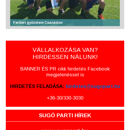
Feröeri győzelem Csanádon
VÁLLALKOZÁSA VAN?
HIRDESSEN NÁLUNK!
BANNER ÉS PR cikk hirdetés Facebook
megjelenéssel is
HIRDETÉS FELADÁSA:
hirdetes@sugopart.hu
+36-30/330-3030
SUGÓ PARTI HÍREK