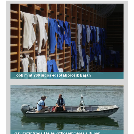
Több mint 700 judós edzőtáborozik Baján
Kisvízszintrögzítés és vízhozammérés a Dunán