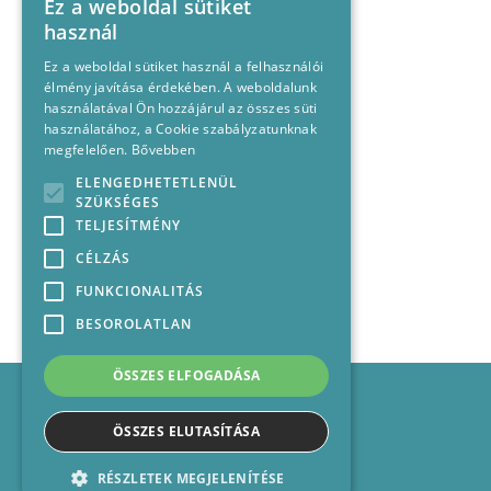
Ez a weboldal sütiket
használ
Ez a weboldal sütiket használ a felhasználói
élmény javítása érdekében. A weboldalunk
használatával Ön hozzájárul az összes süti
használatához, a Cookie szabályzatunknak
megfelelően.
Bővebben
ELENGEDHETETLENÜL
SZÜKSÉGES
TELJESÍTMÉNY
CÉLZÁS
FUNKCIONALITÁS
BESOROLATLAN
ÖSSZES ELFOGADÁSA
Impresszum
Médiajánlat
ÖSSZES ELUTASÍTÁSA
Felhasználási feltételek
Panaszkezelési nyilatkozat
RÉSZLETEK MEGJELENÍTÉSE
Kapcsolat