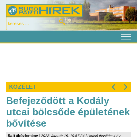
‹
›
KÖZÉLET
Befejeződött a Kodály
utcai bölcsőde épületének
bővítése
Sajtóközlemény
|
2023. Január 19. 19:57:24 | Utolsó frissítés: 4 év