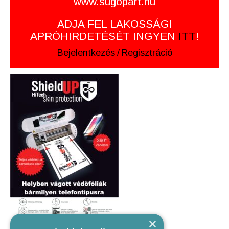
www.sugopart.hu
ADJA FEL LAKOSSÁGI
APRÓHIRDETÉSÉT INGYEN
ITT
!
Bejelentkezés
/
Regisztráció
×