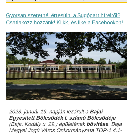
Gyorsan szeretnél értesülni a Sugópart híreiről?
Csatlakozz hozzánk! Klikk, és like a Facebookon!
2023. január 19. napján lezárult a
Bajai
Egyesített Bölcsődék I. számú Bölcsődéje
(Baja, Kodály u. 29.) épületének
bővítése
.
Baja
Megyei Jogú Város Önkormányzata TOP-1.4.1-