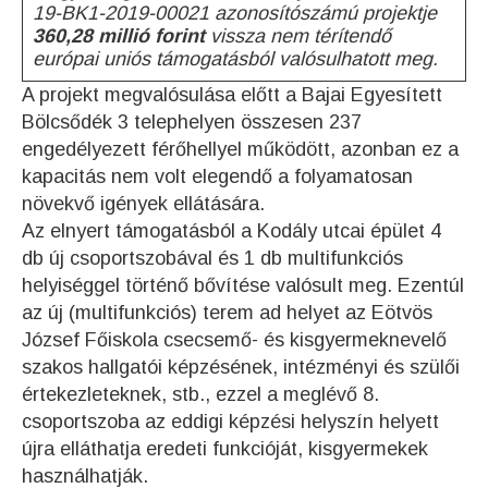
19-BK1-2019-00021 azonosítószámú projektje
360,28 millió forint
vissza nem térítendő
európai uniós támogatásból valósulhatott meg.
A projekt megvalósulása előtt a Bajai Egyesített
Bölcsődék 3 telephelyen összesen 237
engedélyezett férőhellyel működött, azonban ez a
kapacitás nem volt elegendő a folyamatosan
növekvő igények ellátására.
Az elnyert támogatásból a Kodály utcai épület 4
db új csoportszobával és 1 db multifunkciós
helyiséggel történő bővítése valósult meg. Ezentúl
az új (multifunkciós) terem ad helyet az Eötvös
József Főiskola csecsemő- és kisgyermeknevelő
szakos hallgatói képzésének, intézményi és szülői
értekezleteknek, stb., ezzel a meglévő 8.
csoportszoba az eddigi képzési helyszín helyett
újra elláthatja eredeti funkcióját, kisgyermekek
használhatják.