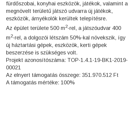
fürdőszobai, konyhai eszközök, játékok, valamint a
megnövelt területű játszó udvarra új játékok,
eszközök, árnyékolók kerültek telepítésre.
2
Az épület területe 500 m
-rel, a játszóudvar 400
2
m
-rel, a dolgozói létszám 50%-kal növekszik, így
új háztartási gépek, eszközök, kerti gépek
beszerzése is szükséges volt.
Projekt azonosítószáma: TOP-1.4.1-19-BK1-2019-
00021
Az elnyert támogatás összege: 351.970.512 Ft
A támogatás mértéke: 100%