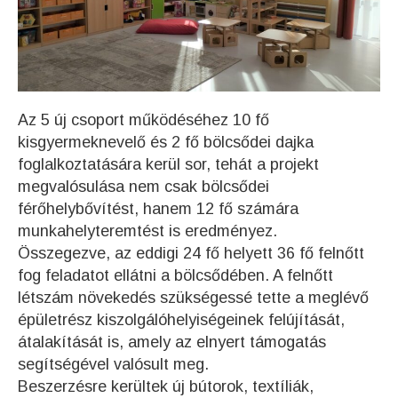
Az 5 új csoport működéséhez 10 fő
kisgyermeknevelő és 2 fő bölcsődei dajka
foglalkoztatására kerül sor, tehát a projekt
megvalósulása nem csak bölcsődei
férőhelybővítést, hanem 12 fő számára
munkahelyteremtést is eredményez.
Összegezve, az eddigi 24 fő helyett 36 fő felnőtt
fog feladatot ellátni a bölcsődében. A felnőtt
létszám növekedés szükségessé tette a meglévő
épületrész kiszolgálóhelyiségeinek felújítását,
átalakítását is, amely az elnyert támogatás
segítségével valósult meg.
Beszerzésre kerültek új bútorok, textíliák,