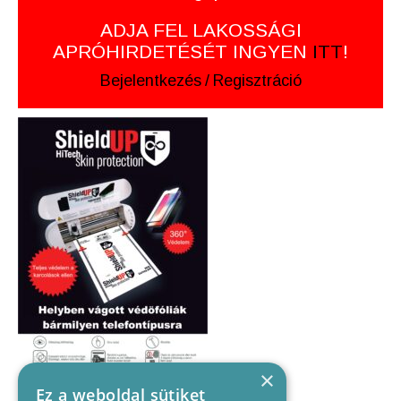
ADJA FEL LAKOSSÁGI
APRÓHIRDETÉSÉT INGYEN
ITT
!
Bejelentkezés
/
Regisztráció
×
Ez a weboldal sütiket