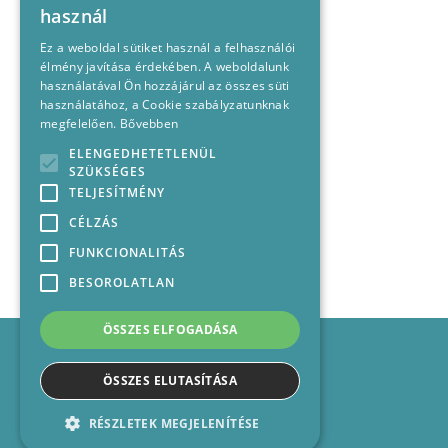
használ
Ez a weboldal sütiket használ a felhasználói
élmény javítása érdekében. A weboldalunk
használatával Ön hozzájárul az összes süti
használatához, a Cookie szabályzatunknak
megfelelően.
Bővebben
ELENGEDHETETLENÜL
SZÜKSÉGES
TELJESÍTMÉNY
CÉLZÁS
FUNKCIONALITÁS
BESOROLATLAN
ÖSSZES ELFOGADÁSA
Impresszum
Médiajánlat
ÖSSZES ELUTASÍTÁSA
Felhasználási feltételek
Panaszkezelési nyilatkozat
RÉSZLETEK MEGJELENÍTÉSE
Kapcsolat