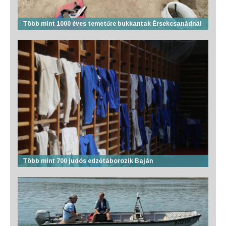
Több mint 1000 éves temetőre bukkantak Érsekcsanádnál
Több mint 700 judós edzőtáborozik Baján