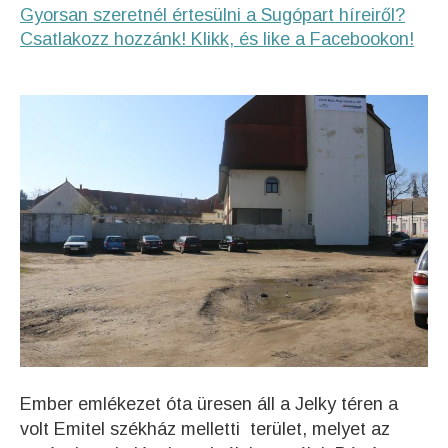
Gyorsan szeretnél értesülni a Sugópart híreiről?
Csatlakozz hozzánk! Klikk, és like a Facebookon!
Ember emlékezet óta üresen áll a Jelky téren a
volt Emitel székház melletti terület, melyet az