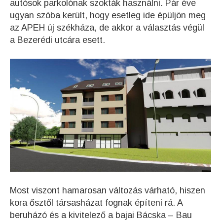
autósok parkolónak szokták használni. Pár éve
ugyan szóba került, hogy esetleg ide épüljön meg
az APEH új székháza, de akkor a választás végül
a Bezerédi utcára esett.
Most viszont hamarosan változás várható, hiszen
kora ősztől társasházat fognak építeni rá. A
beruházó és a kivitelező a bajai Bácska – Bau