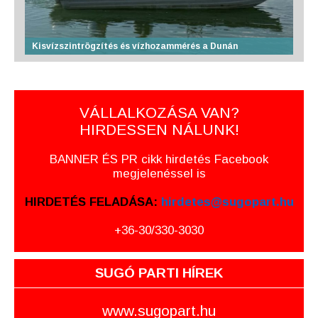
Kisvízszintrögzítés és vízhozammérés a Dunán
VÁLLALKOZÁSA VAN?
HIRDESSEN NÁLUNK!
BANNER ÉS PR cikk hirdetés Facebook
megjelenéssel is
HIRDETÉS FELADÁSA:
hirdetes@sugopart.hu
+36-30/330-3030
SUGÓ PARTI HÍREK
www.sugopart.hu