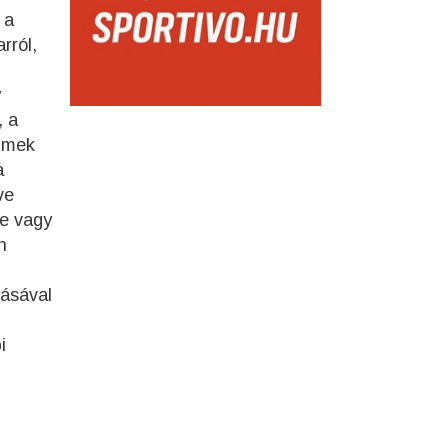
 a
rról,
y
, a
elmek
a
ve
ne vagy
n
násával
i