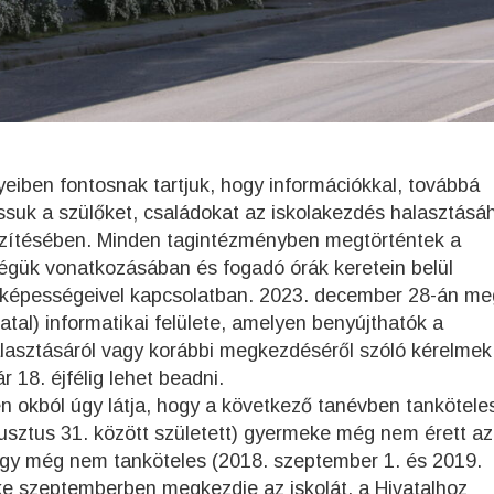
iben fontosnak tartjuk, hogy információkkal, továbbá
ssuk a szülőket, családokat az iskolakezdés halasztásá
zítésében. Minden tagintézményben megtörténtek a
égük vonatkozásában és fogadó órák keretein belül
szképességeivel kapcsolatban. 2023. december 28-án me
atal) informatikai felülete, amelyen benyújthatók a
lasztásáról vagy korábbi megkezdéséről szóló kérelmek
18. éjfélig lehet beadni.
 okból úgy látja, hogy a következő tanévben tankötele
usztus 31. között született) gyermeke még nem érett az
ogy még nem tanköteles (2018. szeptember 1. és 2019.
ke szeptemberben megkezdje az iskolát, a Hivatalhoz