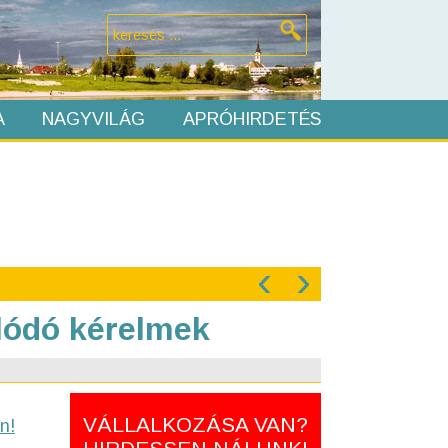
A
NAGYVILÁG
APRÓHIRDETÉS
‹
›
lódó kérelmek
VÁLLALKOZÁSA VAN?
n!