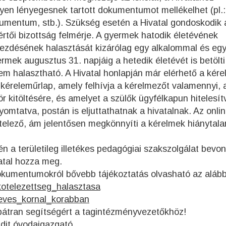
lyen lényegesnek tartott dokumentumot mellékelhet (pl.:
umentum, stb.). Szükség esetén a Hivatal gondoskodik a
értői bizottság felmérje. A gyermek hatodik életévének
kezdésének halasztását kizárólag egy alkalommal és eg
rmek augusztus 31. napjáig a hetedik életévét is betölti
m halasztható. A Hivatal honlapján már elérhető a kér
kéreleműrlap, amely felhívja a kérelmezőt valamennyi, 
 kitöltésére, és amelyet a szülők ügyfélkapun hitelesít
omtatva, postán is eljuttathatnak a hivatalnak. Az onli
elező, ám jelentősen megkönnyíti a kérelmek hiánytala
n a területileg illetékes pedagógiai szakszolgálat bevo
atal hozza meg.
okumentumokról bővebb tájékoztatás olvasható az alább
kotelezettseg_halasztasa
eves_kornal_korabban
bátran segítségért a tagintézményvezetőkhöz!
Edit óvodaigazgató