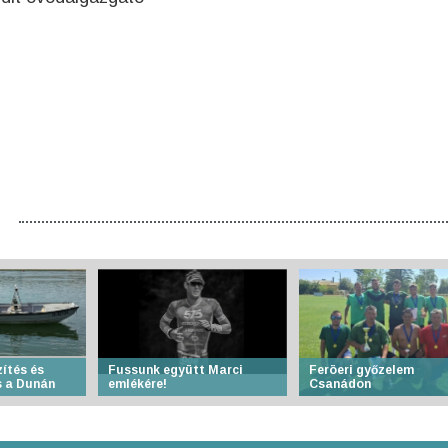
ítés és
Fussunk együtt Marci
Feröeri győzelem
 a Dunán
emlékére!
Csanádon