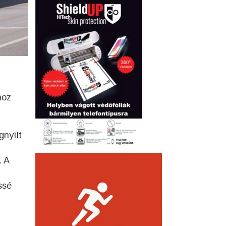
hoz
gnyílt
. A
ssé