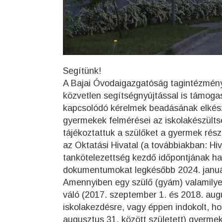
Segítünk!
A Bajai Óvodaigazgatóság tagintézménye
közvetlen segítségnyújtással is támoga
kapcsolódó kérelmek beadásának elkés
gyermekek felmérései az iskolakészülts
tájékoztattuk a szülőket a gyermek ré
az Oktatási Hivatal (a továbbiakban: Hiv
tankötelezettség kezdő időpontjának ha
dokumentumokat legkésőbb 2024. január 
Amennyiben egy szülő (gyám) valamilyen
váló (2017. szeptember 1. és 2018. aug
iskolakezdésre, vagy éppen indokolt, h
augusztus 31. között született) gyerme