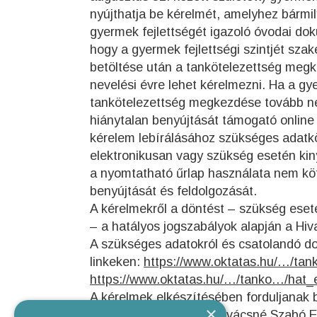
nyújthatja be kérelmét, amelyhez bármi
gyermek fejlettségét igazoló óvodai dok
hogy a gyermek fejlettségi szintjét szak
betöltése után a tankötelezettség meg
nevelési évre lehet kérelmezni. Ha a gye
tankötelezettség megkezdése tovább ne
hiánytalan benyújtását támogató online 
kérelem lebírálásához szükséges adatkör
elektronikusan vagy szükség esetén kiny
a nyomtatható űrlap használata nem köt
benyújtását és feldolgozását.
A kérelmekről a döntést – szükség eseté
– a hatályos jogszabályok alapján a Hiv
A szükséges adatokról és csatolandó d
linkeken:
https://www.oktatas.hu/…/tan
https://www.oktatas.hu/…/tanko…/hat_
A kérelmek elkészítésében forduljanak 
×
Baja, 2024. január 8. Kovácsné Szabó 