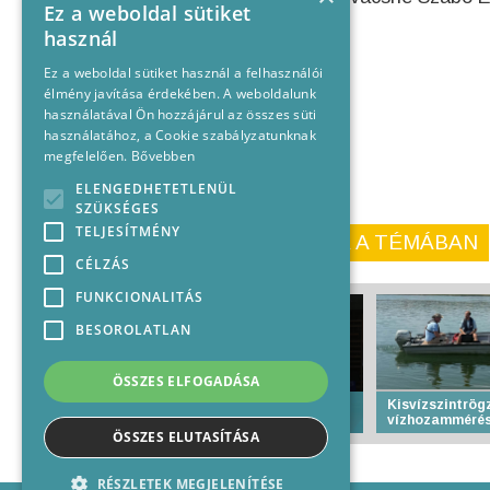
Ez a weboldal sütiket
használ
Ez a weboldal sütiket használ a felhasználói
élmény javítása érdekében. A weboldalunk
használatával Ön hozzájárul az összes süti
használatához, a Cookie szabályzatunknak
megfelelően.
Bővebben
ELENGEDHETETLENÜL
SZÜKSÉGES
TELJESÍTMÉNY
KORÁBBI CIKKEINK A TÉMÁBAN
CÉLZÁS
FUNKCIONALITÁS
BESOROLATLAN
ÖSSZES ELFOGADÁSA
Több mint 700 judós
Kisvízszintrögz
edzőtáborozik Baján
vízhozammérés
ÖSSZES ELUTASÍTÁSA
RÉSZLETEK MEGJELENÍTÉSE