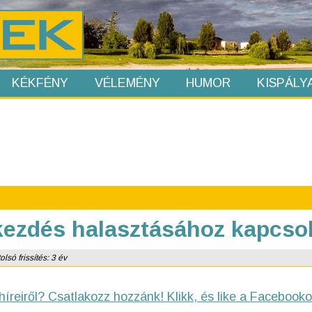
KÉKFÉNY
VÉLEMÉNY
HUMOR
KISPÁLY
kezdés halasztásához kapcso
lsó frissítés: 3 év
híreiről? Csatlakozz hozzánk! Klikk, és like a Facebooko