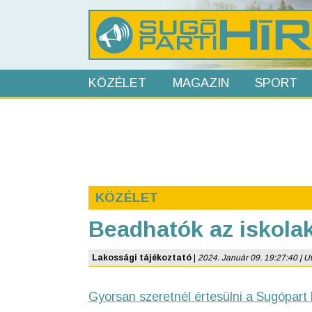
KÖZÉLET
MAGAZIN
SPORT
KÖZÉLET
Beadhatók az iskola
Lakossági tájékoztató
|
2024. Január 09. 19:27:40 | Uto
Gyorsan szeretnél értesülni a Sugópart 