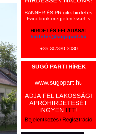
HIRDESSEN NÁLUNK!
BANNER ÉS PR cikk hirdetés
Facebook megjelenéssel is
HIRDETÉS FELADÁSA:
hirdetes@sugopart.hu
+36-30/330-3030
SUGÓ PARTI HÍREK
www.sugopart.hu
ADJA FEL LAKOSSÁGI
APRÓHIRDETÉSÉT
INGYEN
ITT
!
Bejelentkezés
/
Regisztráció