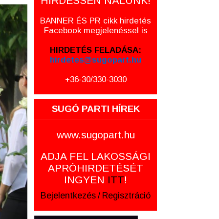
HIRDESSEN NÁLUNK!
BANNER ÉS PR cikk hirdetés
Facebook megjelenéssel is
HIRDETÉS FELADÁSA:
hirdetes@sugopart.hu
+36-30/330-3030
SUGÓ PARTI HÍREK
www.sugopart.hu
ADJA FEL LAKOSSÁGI
APRÓHIRDETÉSÉT
INGYEN
ITT
!
Bejelentkezés
/
Regisztráció