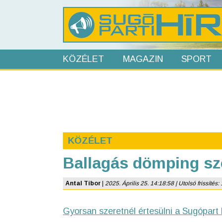
KÖZÉLET
MAGAZIN
SPORT
KÖZÉLET
Ballagás dömping s
Antal Tibor
|
2025. Április 25. 14:18:58 | Utolsó frissítés: 
Gyorsan szeretnél értesülni a Sugópart 