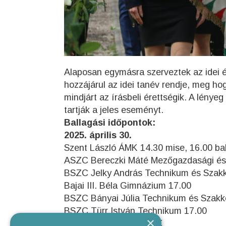
Alaposan egymásra szerveztek az idei é
hozzájárul az idei tanév rendje, meg h
mindjárt az írásbeli érettségik. A lény
tartják a jeles eseményt.
Ballagási időpontok:
2025. április 30.
Szent László ÁMK 14.30 mise, 16.00 ba
ASZC Bereczki Máté Mezőgazdasági és É
BSZC Jelky András Technikum és Szakkép
Bajai III. Béla Gimnázium 17.00
BSZC Bányai Júlia Technikum és Szakk
BSZC Türr István Technikum 17.00
×
Május 30. 16.00 MNÁMK