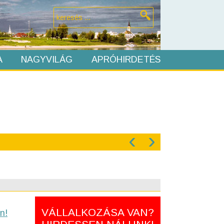
A
NAGYVILÁG
APRÓHIRDETÉS
‹
›
VÁLLALKOZÁSA VAN?
n!