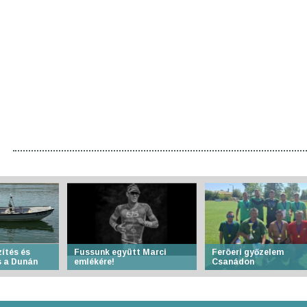
ítés és
Fussunk együtt Marci
Feröeri győzelem
 a Dunán
emlékére!
Csanádon