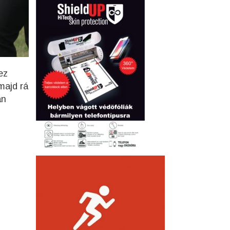
ez
majd rá
án