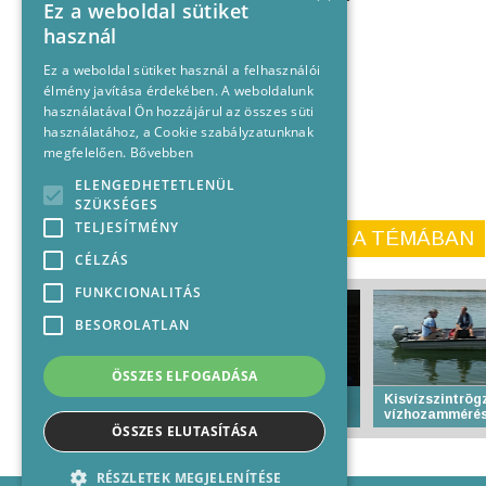
Ez a weboldal sütiket
használ
Ez a weboldal sütiket használ a felhasználói
élmény javítása érdekében. A weboldalunk
használatával Ön hozzájárul az összes süti
használatához, a Cookie szabályzatunknak
megfelelően.
Bővebben
ELENGEDHETETLENÜL
SZÜKSÉGES
TELJESÍTMÉNY
KORÁBBI CIKKEINK A TÉMÁBAN
CÉLZÁS
FUNKCIONALITÁS
BESOROLATLAN
ÖSSZES ELFOGADÁSA
Több mint 700 judós
Kisvízszintrögz
edzőtáborozik Baján
vízhozammérés
ÖSSZES ELUTASÍTÁSA
RÉSZLETEK MEGJELENÍTÉSE