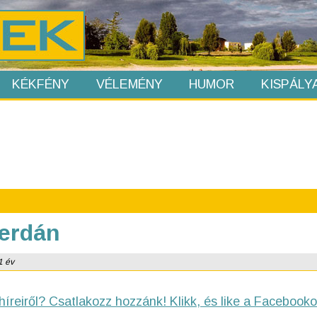
KÉKFÉNY
VÉLEMÉNY
HUMOR
KISPÁLY
zerdán
1 év
híreiről? Csatlakozz hozzánk! Klikk, és like a Facebooko