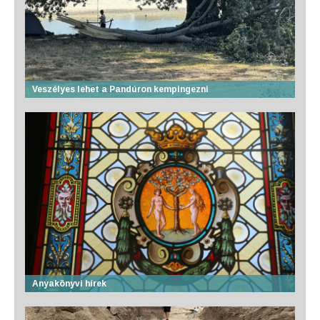
Veszélyes lehet a Pandúron kempingezni
Anyakönyvi hírek