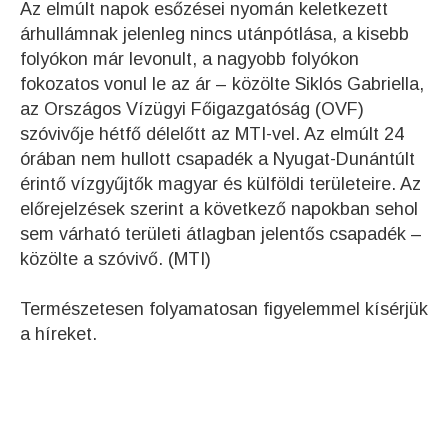
Az elmúlt napok esőzései nyomán keletkezett
árhullámnak jelenleg nincs utánpótlása, a kisebb
folyókon már levonult, a nagyobb folyókon
fokozatos vonul le az ár – közölte Siklós Gabriella,
az Országos Vízügyi Főigazgatóság (OVF)
szóvivője hétfő délelőtt az MTI-vel. Az elmúlt 24
órában nem hullott csapadék a Nyugat-Dunántúlt
érintő vízgyűjtők magyar és külföldi területeire. Az
előrejelzések szerint a következő napokban sehol
sem várható területi átlagban jelentős csapadék –
közölte a szóvivő. (MTI)
Természetesen folyamatosan figyelemmel kísérjük
a híreket.