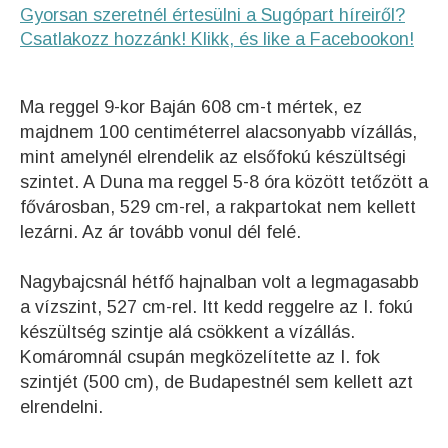
Gyorsan szeretnél értesülni a Sugópart híreiről?
Csatlakozz hozzánk! Klikk, és like a Facebookon!
Ma reggel 9-kor Baján 608 cm-t mértek, ez
majdnem 100 centiméterrel alacsonyabb vízállás,
mint amelynél elrendelik az elsőfokú készültségi
szintet. A Duna ma reggel 5-8 óra között tetőzött a
fővárosban, 529 cm-rel, a rakpartokat nem kellett
lezárni. Az ár tovább vonul dél felé.
Nagybajcsnál hétfő hajnalban volt a legmagasabb
a vízszint, 527 cm-rel. Itt kedd reggelre az I. fokú
készültség szintje alá csökkent a vízállás.
Komáromnál csupán megközelítette az I. fok
szintjét (500 cm), de Budapestnél sem kellett azt
elrendelni.