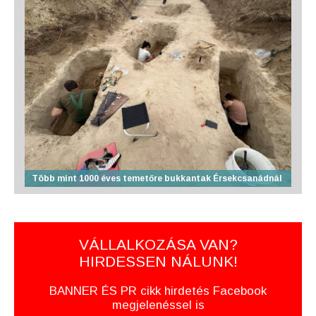
Több mint 1000 éves temetőre bukkantak Érsekcsanádnál
VÁLLALKOZÁSA VAN?
HIRDESSEN NÁLUNK!
BANNER ÉS PR cikk hirdetés Facebook
megjelenéssel is