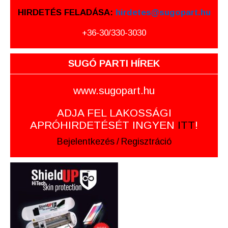
HIRDETÉS FELADÁSA:
hirdetes@sugopart.hu
+36-30/330-3030
SUGÓ PARTI HÍREK
www.sugopart.hu
ADJA FEL LAKOSSÁGI
APRÓHIRDETÉSÉT INGYEN
ITT
!
Bejelentkezés
/
Regisztráció