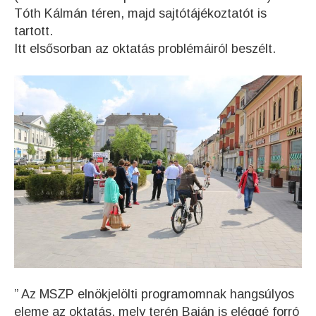
Tóth Kálmán téren, majd sajtótájékoztatót is
tartott.
Itt elsősorban az oktatás problémáiról beszélt.
” Az MSZP elnökjelölti programomnak hangsúlyos
eleme az oktatás, mely terén Baján is eléggé forró