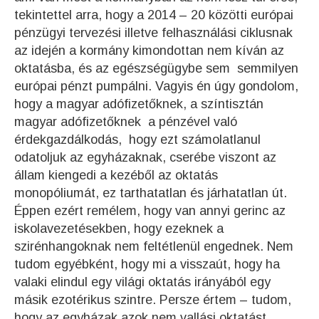
tekintettel arra, hogy a 2014 – 20 közötti európai
pénzügyi tervezési illetve felhasználási ciklusnak
az idején a kormány kimondottan nem kíván az
oktatásba, és az egészségügybe sem semmilyen
európai pénzt pumpálni. Vagyis én úgy gondolom,
hogy a magyar adófizetőknek, a színtisztán
magyar adófizetőknek a pénzével való
érdekgazdálkodás, hogy ezt számolatlanul
odatoljuk az egyházaknak, cserébe viszont az
állam kiengedi a kezéből az oktatás
monopóliumát, ez tarthatatlan és járhatatlan út.
Éppen ezért remélem, hogy van annyi gerinc az
iskolavezetésekben, hogy ezeknek a
szirénhangoknak nem feltétlenül engednek. Nem
tudom egyébként, hogy mi a visszaút, hogy ha
valaki elindul egy világi oktatás irányából egy
másik ezotérikus szintre. Persze értem – tudom,
hogy az egyházak azok nem vallási oktatást