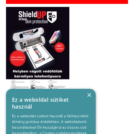
×
Ez a weboldal sütiket
használ
Ez a weboldal sütiket használ a felhasználói
élmény javítása érdekében. A weboldalunk
használatával Ön hozzájárul az összes süti
használatához, a Cookie szabályzatunknak