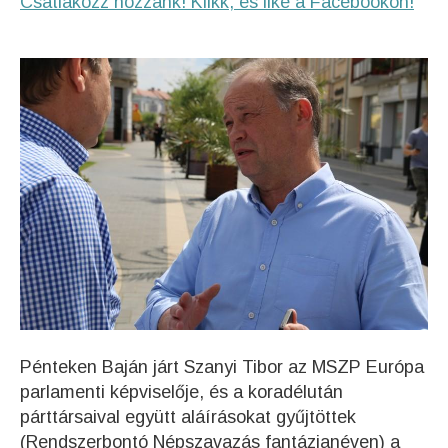
Csatlakozz hozzánk! Klikk, és like a Facebookon!
Pénteken Baján járt Szanyi Tibor az MSZP Európa
parlamenti képviselője, és a koradélután
párttársaival együtt aláírásokat gyűjtöttek
(Rendszerbontó Népszavazás fantázianéven) a