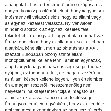
a hangulat. Itt is tetten érhető ami országosan is
nagyon komoly problémát jelent, hogy nagyon sok
intézmény áll válaszút előtt, hogy az állami vagy
az egyházi kezelést válassza. Nyilvánvalóan
mindenki sodródik az egyházi kezelés felé,
tekintettel arra, hogy ott nagyobbak a normatívák.
Én azt gondolom, hogy az államnak sokkal jobban
a sarkára kéne állni, mert az oktatásnak a XXI.
századi Európában bizony szinte állami
monopóliumnak kellene lenni, amiben egyházak,
alapítványok nagyon hasznos segítséget tudnak
nyújtani, ez tagadhatatlan, de maga a vezérfonal
az állami kézben kellene legyen. Ilyen értelemben
én a magam részéről messzemenőleg nem
helyeslem, ha kifejezetten tolja el magától az
állam az oktatással kapcsolatos felelősséget.
Én nagyon remélem egyébként, hogy az a lendület
ami van most a kormányban az nem lesz túl erős,