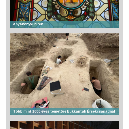
Anyakönyvi hírek
Több mint 1000 éves temetőre bukkantak Érsekcsanádnál