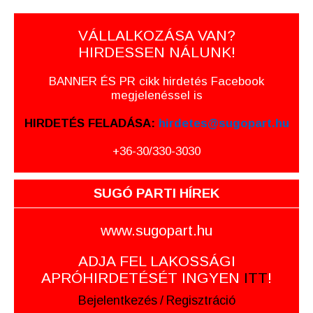
VÁLLALKOZÁSA VAN?
HIRDESSEN NÁLUNK!
BANNER ÉS PR cikk hirdetés Facebook
megjelenéssel is
HIRDETÉS FELADÁSA:
hirdetes@sugopart.hu
+36-30/330-3030
SUGÓ PARTI HÍREK
www.sugopart.hu
ADJA FEL LAKOSSÁGI
APRÓHIRDETÉSÉT INGYEN
ITT
!
Bejelentkezés
/
Regisztráció