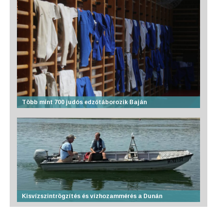
Több mint 700 judós edzőtáborozik Baján
Kisvízszintrögzítés és vízhozammérés a Dunán