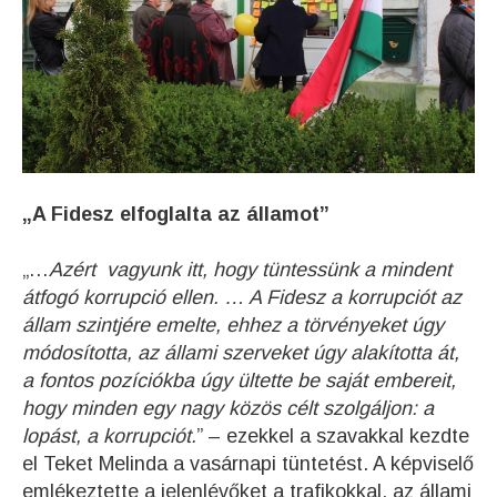
„A Fidesz elfoglalta az államot”
„…
Azért vagyunk itt, hogy tüntessünk a mindent
átfogó korrupció ellen. … A Fidesz a korrupciót az
állam szintjére emelte, ehhez a törvényeket úgy
módosította, az állami szerveket úgy alakította át,
a fontos pozíciókba úgy ültette be saját embereit,
hogy minden egy nagy közös célt szolgáljon: a
lopást, a korrupciót.
” – ezekkel a szavakkal kezdte
el Teket Melinda a vasárnapi tüntetést. A képviselő
emlékeztette a jelenlévőket a trafikokkal, az állami