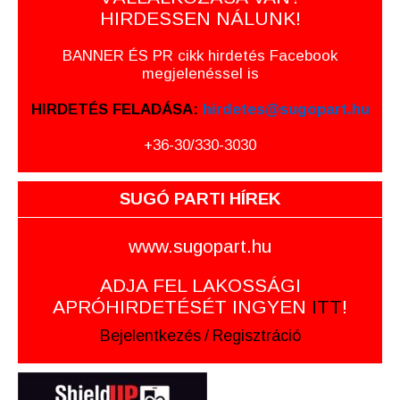
HIRDESSEN NÁLUNK!
BANNER ÉS PR cikk hirdetés Facebook
megjelenéssel is
HIRDETÉS FELADÁSA:
hirdetes@sugopart.hu
+36-30/330-3030
SUGÓ PARTI HÍREK
www.sugopart.hu
ADJA FEL LAKOSSÁGI
APRÓHIRDETÉSÉT INGYEN
ITT
!
Bejelentkezés
/
Regisztráció