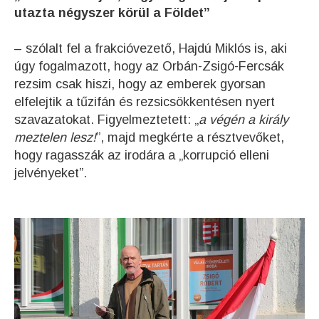
utazta négyszer körül a Földet”
– szólalt fel a frakcióvezető, Hajdú Miklós is, aki
úgy fogalmazott, hogy az Orbán-Zsigó-Fercsák
rezsim csak hiszi, hogy az emberek gyorsan
elfelejtik a tűzifán és rezsicsökkentésen nyert
szavazatokat. Figyelmeztetett: „
a végén a király
meztelen lesz!
”, majd megkérte a résztvevőket,
hogy ragasszák az irodára a „korrupció elleni
jelvényeket”.