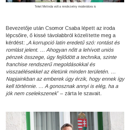
Teket Melinda volt a rendezvény moderátora is
Bevezetője után Csomor Csaba lépett az iroda
lépcsőire, ő kissé távolabbról közelítette meg a
kérdést: „
A korrupció latin eredetű szó: rontást és
romlást jelent. … Ahogyan nőtt a lehívott uniós
pénzek összege, úgy fejlődött a technika, szinte
franchise rendszerű megoldásokkal és
visszaélésekkel az életünk minden területén. …
Napjainkban az emberek úgy érzik, hogy ennek így
kell történnie. … A gonosznak annyi is elég, ha a
jók nem cselekszenek
” – zárta le szavait.