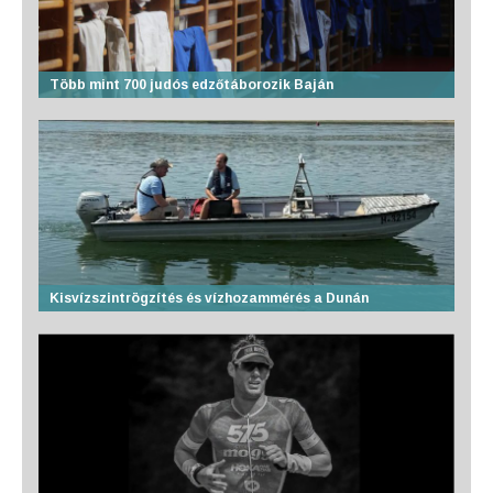
Több mint 700 judós edzőtáborozik Baján
Kisvízszintrögzítés és vízhozammérés a Dunán