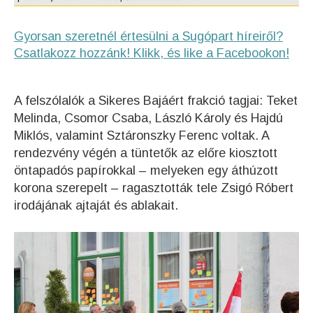
Gyorsan szeretnél értesülni a Sugópart híreiről?
Csatlakozz hozzánk! Klikk, és like a Facebookon!
A felszólalók a Sikeres Bajáért frakció tagjai: Teket
Melinda, Csomor Csaba, László Károly és Hajdú
Miklós, valamint Sztáronszky Ferenc voltak. A
rendezvény végén a tüntetők az előre kiosztott
öntapadós papírokkal – melyeken egy áthúzott
korona szerepelt – ragasztották tele Zsigó Róbert
irodájának ajtaját és ablakait.