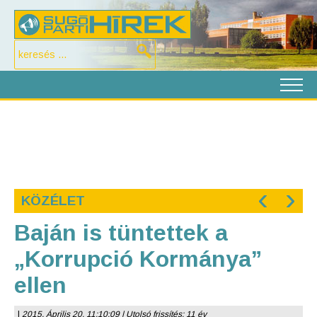
‹
›
KÖZÉLET
Baján is tüntettek a
„Korrupció Kormánya”
ellen
|
2015. Április 20. 11:10:09 | Utolsó frissítés: 11 év