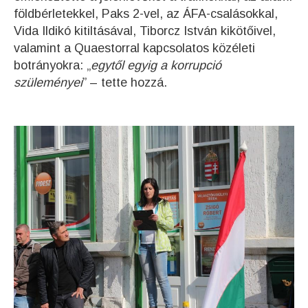
földbérletekkel, Paks 2-vel, az ÁFA-csalásokkal,
Vida Ildikó kitiltásával, Tiborcz István kikötőivel,
valamint a Quaestorral kapcsolatos közéleti
botrányokra: „
egytől egyig a korrupció
szüleményei
” – tette hozzá.