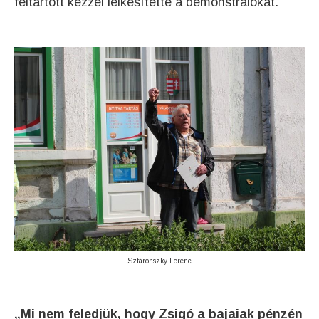
feltartott kézzel lelkesítette a demonstrálókat.
Sztáronszky Ferenc
„Mi nem feledjük, hogy Zsigó a bajaiak pénzén