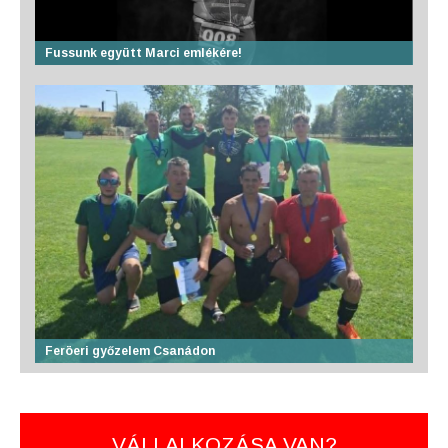
Fussunk együtt Marci emlékére!
Feröeri győzelem Csanádon
VÁLLALKOZÁSA VAN?