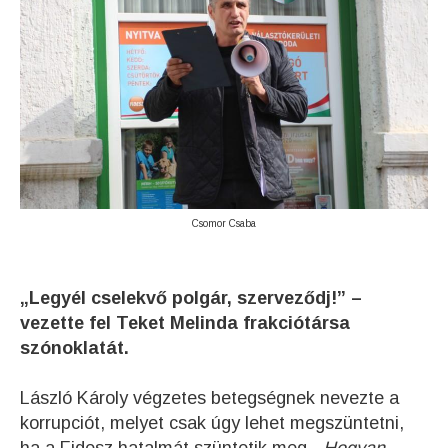
Csomor Csaba
„Legyél cselekvő polgár, szerveződj!” –
vezette fel Teket Melinda frakciótársa
szónoklatát.
László Károly végzetes betegségnek nevezte a
korrupciót, melyet csak úgy lehet megszüntetni,
ha a Fidesz hatalmát szüntetik meg. „
Hogyan