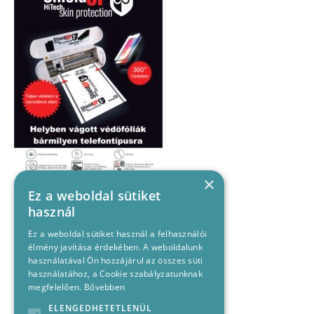
×
Ez a weboldal sütiket
használ
Ez a weboldal sütiket használ a felhasználói
élmény javítása érdekében. A weboldalunk
használatával Ön hozzájárul az összes süti
használatához, a Cookie szabályzatunknak
megfelelően.
Bővebben
ELENGEDHETETLENÜL